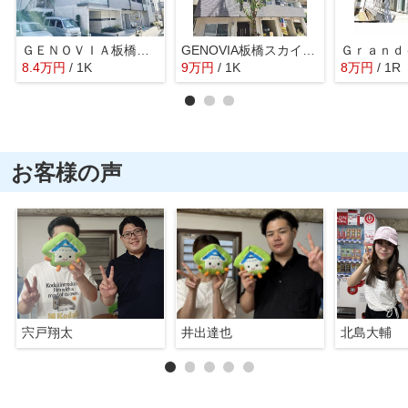
ＧＥＮＯＶＩＡ板橋東山町スカイガーデン（ジェノヴィア）
GENOVIA板橋スカイガーデン
8.4
万
円
/ 1K
9
万
円
/ 1K
8
万
円
/ 1R
お客様の声
宍戸翔太
井出達也
北島大輔