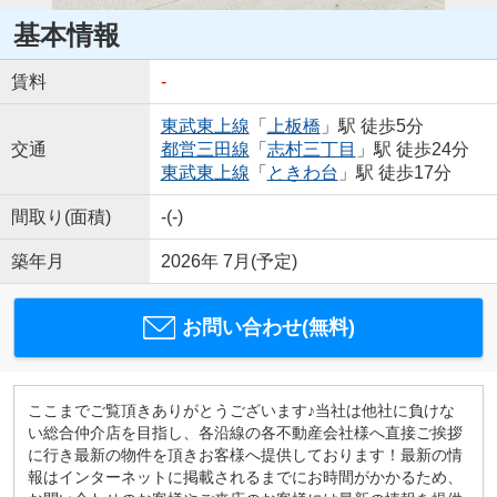
基本情報
賃料
-
東武東上線
「
上板橋
」駅 徒歩5分
交通
都営三田線
「
志村三丁目
」駅 徒歩24分
東武東上線
「
ときわ台
」駅 徒歩17分
間取り(面積)
-(-)
築年月
2026年 7月(予定)
お問い合わせ(無料)
ここまでご覧頂きありがとうございます♪当社は他社に負けな
い総合仲介店を目指し、各沿線の各不動産会社様へ直接ご挨拶
に行き最新の物件を頂きお客様へ提供しております！最新の情
報はインターネットに掲載されるまでにお時間がかかるため、