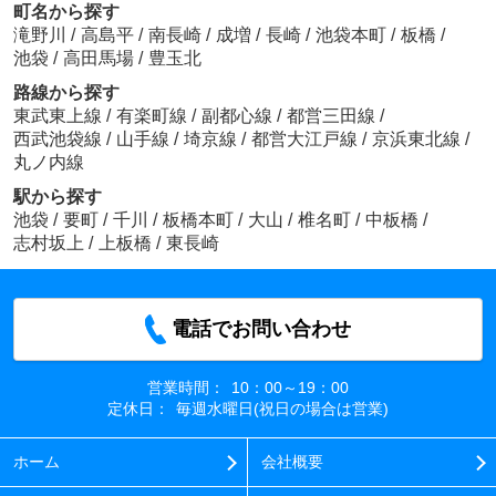
町名から探す
滝野川
/
高島平
/
南長崎
/
成増
/
長崎
/
池袋本町
/
板橋
/
池袋
/
高田馬場
/
豊玉北
路線から探す
東武東上線
/
有楽町線
/
副都心線
/
都営三田線
/
西武池袋線
/
山手線
/
埼京線
/
都営大江戸線
/
京浜東北線
/
丸ノ内線
駅から探す
池袋
/
要町
/
千川
/
板橋本町
/
大山
/
椎名町
/
中板橋
/
志村坂上
/
上板橋
/
東長崎
電話でお問い合わせ
営業時間：
10：00～19：00
定休日：
毎週水曜日(祝日の場合は営業)
ホーム
会社概要