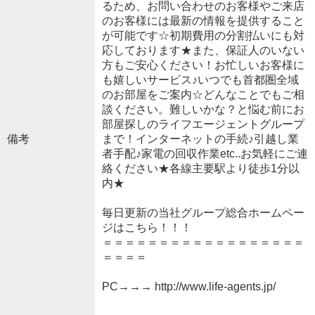
るため、お問い合わせのお客様やご来店
のお客様には最新の情報を提供すること
が可能です☆初期費用の分割払いにも対
応しております★また、保証人のいない
方もご安心ください！お忙しいお客様に
も嬉しいサービス♪いつでも首都圏全域
のお部屋をご案内☆どんなことでもご相
談ください。難しいかな？と悩む前にお
部屋探しのライフエージェントグループ
備考
まで！インターネットの手続♪引越し業
者手配♪家電の回収作業etc..お気軽にご連
絡ください★各線主要駅より徒歩1分以
内★
毎日更新の当社グループ総合ホームペー
ジはこちら！！！
＝＝＝＝＝＝＝＝＝＝＝＝＝＝＝＝＝＝
＝＝＝＝
PC→→→ http://www.life-agents.jp/