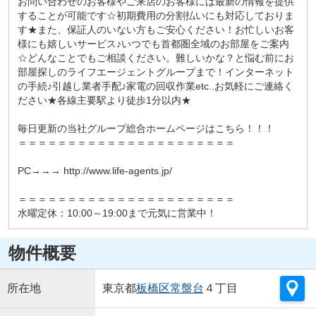
お問い合わせのお客様やご来店のお客様には最新の情報を提供
することが可能です☆初期費用の分割払いにも対応しておりま
す★また、保証人のいない方もご安心ください！お忙しいお客
様にも嬉しいサービス♪いつでも首都圏全域のお部屋をご案内
☆どんなことでもご相談ください。難しいかな？と悩む前にお
部屋探しのライフエージェントグループまで！インターネット
の手続♪引越し業者手配♪家電の回収作業etc..お気軽にご連絡く
ださい★各線主要駅より徒歩1分以内★
毎日更新の当社グループ総合ホームページはこちら！！！
＝＝＝＝＝＝＝＝＝＝＝＝＝＝＝＝＝＝＝＝＝＝
PC→→→ http://www.life-agents.jp/
＝＝＝＝＝＝＝＝＝＝＝＝＝＝＝＝＝＝＝＝＝＝
水曜定休：10:00～19:00まで元気に営業中！
物件概要
所在地
東京都
板橋区
常盤台
４丁目