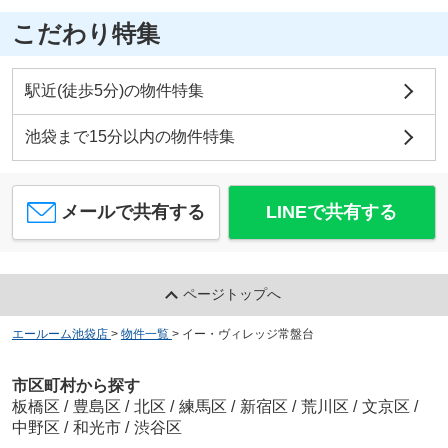
こだわり特集
駅近(徒歩5分)の物件特集
池袋まで15分以内の物件特集
メールで共有する
LINEで共有する
ページトップへ
エールーム池袋店
>
物件一覧
>
イー・ヴィレッジ常盤台
市区町村から探す
板橋区
/
豊島区
/
北区
/
練馬区
/
新宿区
/
荒川区
/
文京区
/
中野区
/
和光市
/
渋谷区