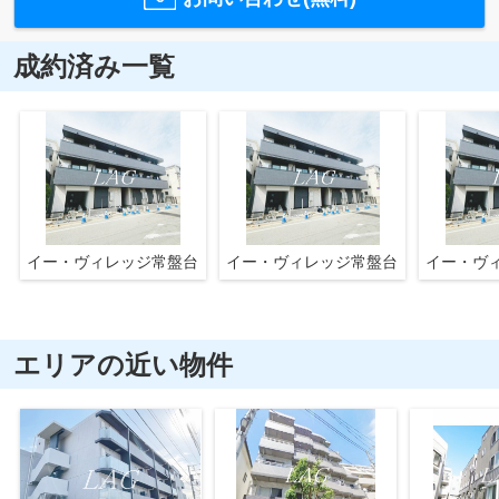
成約済み一覧
イー・ヴィレッジ常盤台
イー・ヴィレッジ常盤台
イー・ヴ
エリアの近い物件