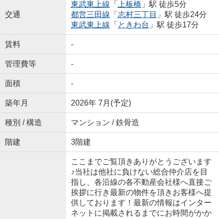
東武東上線
「
上板橋
」駅 徒歩5分
交通
都営三田線
「
志村三丁目
」駅 徒歩24分
東武東上線
「
ときわ台
」駅 徒歩17分
賃料
-
管理費等
-
面積
-
築年月
2026年 7月(予定)
種別 / 構造
マンション / 鉄骨造
階建
3階建
ここまでご覧頂きありがとうございます
♪当社は他社に負けない総合仲介店を目
指し、各沿線の各不動産会社様へ直接ご
挨拶に行き最新の物件を頂きお客様へ提
供しております！最新の情報はインター
ネットに掲載されるまでにお時間がかか