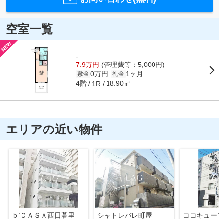
空室一覧
-
7.9万円
(管理費等：5,000円)
0万円
1ヶ月
敷金
礼金
4階
18.90㎡
1R
エリアの近い物件
ｂ’ＣＡＳＡ西日暮里
シャトレバレ町屋