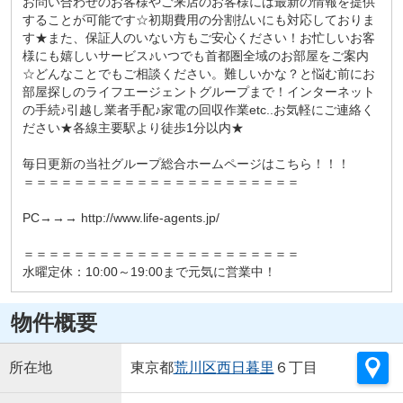
お問い合わせのお客様やご来店のお客様には最新の情報を提供
することが可能です☆初期費用の分割払いにも対応しておりま
す★また、保証人のいない方もご安心ください！お忙しいお客
様にも嬉しいサービス♪いつでも首都圏全域のお部屋をご案内
☆どんなことでもご相談ください。難しいかな？と悩む前にお
部屋探しのライフエージェントグループまで！インターネット
の手続♪引越し業者手配♪家電の回収作業etc..お気軽にご連絡く
ださい★各線主要駅より徒歩1分以内★
毎日更新の当社グループ総合ホームページはこちら！！！
＝＝＝＝＝＝＝＝＝＝＝＝＝＝＝＝＝＝＝＝＝＝
PC→→→ http://www.life-agents.jp/
＝＝＝＝＝＝＝＝＝＝＝＝＝＝＝＝＝＝＝＝＝＝
水曜定休：10:00～19:00まで元気に営業中！
物件概要
所在地
東京都
荒川区
西日暮里
６丁目