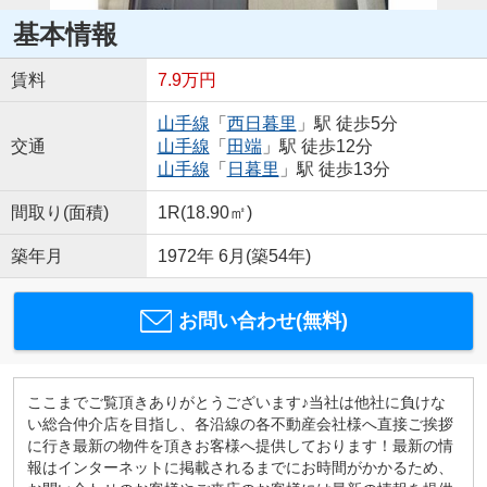
基本情報
賃料
7.9万円
山手線
「
西日暮里
」駅 徒歩5分
交通
山手線
「
田端
」駅 徒歩12分
山手線
「
日暮里
」駅 徒歩13分
間取り(面積)
1R(18.90㎡)
築年月
1972年 6月(築54年)
お問い合わせ(無料)
ここまでご覧頂きありがとうございます♪当社は他社に負けな
い総合仲介店を目指し、各沿線の各不動産会社様へ直接ご挨拶
に行き最新の物件を頂きお客様へ提供しております！最新の情
報はインターネットに掲載されるまでにお時間がかかるため、