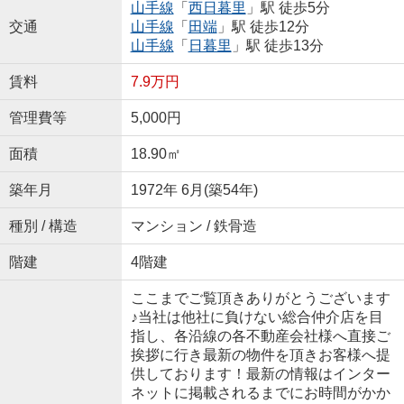
山手線
「
西日暮里
」駅 徒歩5分
交通
山手線
「
田端
」駅 徒歩12分
山手線
「
日暮里
」駅 徒歩13分
賃料
7.9万円
管理費等
5,000円
面積
18.90㎡
築年月
1972年 6月(築54年)
種別 / 構造
マンション / 鉄骨造
階建
4階建
ここまでご覧頂きありがとうございます
♪当社は他社に負けない総合仲介店を目
指し、各沿線の各不動産会社様へ直接ご
挨拶に行き最新の物件を頂きお客様へ提
供しております！最新の情報はインター
ネットに掲載されるまでにお時間がかか