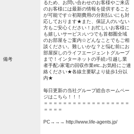
るため、お問い合わせのお客様やご来店
のお客様には最新の情報を提供すること
が可能です☆初期費用の分割払いにも対
応しております★また、保証人のいない
方もご安心ください！お忙しいお客様に
も嬉しいサービス♪いつでも首都圏全域
のお部屋をご案内☆どんなことでもご相
談ください。難しいかな？と悩む前にお
部屋探しのライフエージェントグループ
備考
まで！インターネットの手続♪引越し業
者手配♪家電の回収作業etc..お気軽にご連
絡ください★各線主要駅より徒歩1分以
内★
毎日更新の当社グループ総合ホームペー
ジはこちら！！！
＝＝＝＝＝＝＝＝＝＝＝＝＝＝＝＝＝＝
＝＝＝＝
PC→→→ http://www.life-agents.jp/