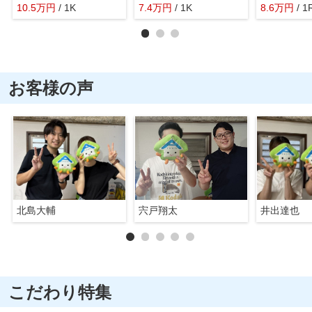
10.5
万
円
/ 1K
7.4
万
円
/ 1K
8.6
万
円
/ 1
お客様の声
北島大輔
宍戸翔太
井出達也
こだわり特集