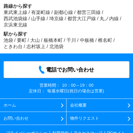
路線から探す
東武東上線
/
有楽町線
/
副都心線
/
都営三田線
/
西武池袋線
/
山手線
/
埼京線
/
都営大江戸線
/
丸ノ内線
/
京浜東北線
駅から探す
池袋
/
要町
/
大山
/
板橋本町
/
千川
/
中板橋
/
椎名町
/
ときわ台
/
志村坂上
/
北池袋
電話でお問い合わせ
営業時間：
10：00～19：00
定休日：
毎週水曜日(祝日の場合は営業)
ホーム
会社概要
お問い合わせ
物件リクエスト