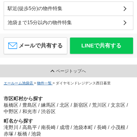
駅近(徒歩5分)の物件特集
池袋まで15分以内の物件特集
メールで共有する
LINEで共有する
ページトップへ
エールーム池袋店
>
物件一覧
>
ダイヤモンドレジデンス西日暮里
市区町村から探す
板橋区
/
豊島区
/
練馬区
/
北区
/
新宿区
/
荒川区
/
文京区
/
中野区
/
和光市
/
渋谷区
町名から探す
滝野川
/
高島平
/
南長崎
/
成増
/
池袋本町
/
長崎
/
小茂根
/
赤塚
/
板橋
/
池袋