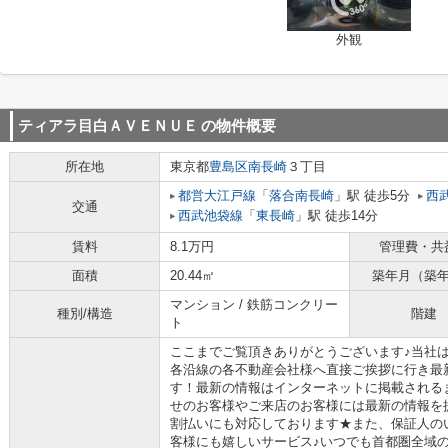
外観
ティアラ目白ＡＶＥＮＵＥ
の物件概要
所在地
東京都
豊島区
南長崎
３丁目
都営大江戸線
「
落合南長崎
」駅 徒歩5分
西
交通
西武池袋線
「
東長崎
」駅 徒歩14分
賃料
8.1万円
管理費・共
面積
20.44㎡
築年月（築
マンション / 鉄筋コンクリー
種別/構造
階建
ト
ここまでご覧頂きありがとうございます♪当社
各沿線の各不動産会社様へ直接ご挨拶に行き最
す！最新の情報はインターネットに掲載される
せのお客様やご来店のお客様には最新の情報を
割払いにも対応しております★また、保証人の
客様にも嬉しいサービス♪いつでも首都圏全域