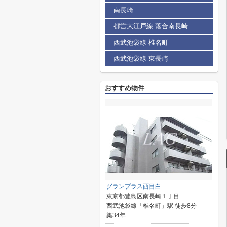
南長崎
都営大江戸線 落合南長崎
西武池袋線 椎名町
西武池袋線 東長崎
おすすめ物件
グランプラス西目白
東京都豊島区南長崎１丁目
西武池袋線「椎名町」駅 徒歩8分
築34年