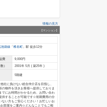
情報の見方
【マンション】
武池袋線
「
椎名町
」駅 徒歩12分
益費
9,000円
年数）
2001年 5月 ( 築25年 )
5階建
は他社に負けない総合仲介店を目指し、
新の物件を頂きお客様へ提供しておりま
までにお時間がかかるため、お問い合わ
提供することが可能です☆初期費用の分
いない方もご安心ください！お忙しいお
のお部屋をご案内☆どんなことでもご相