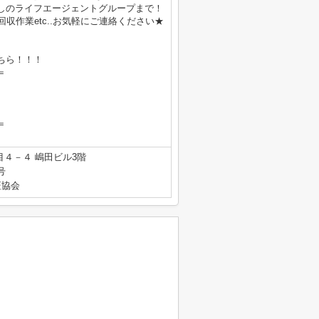
しのライフエージェントグループまで！
収作業etc..お気軽にご連絡ください★
ちら！！！
＝
＝
４－４ 嶋田ビル3階
号
証協会