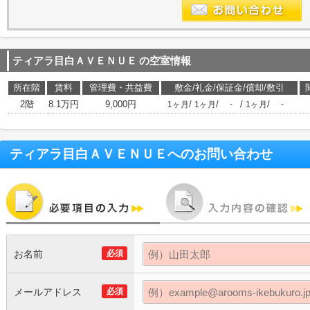
ティアラ目白ＡＶＥＮＵＥ
の空室情報
所在階
賃料
管理費・共益費
敷金/礼金/保証金/償却/敷引
2階
8.1万円
9,000円
/
/
/
/
1ヶ月
1ヶ月
-
1ヶ月
-
ティアラ目白ＡＶＥＮＵＥ
へのお問い合わせ
お名前
必須
メールアドレス
必須