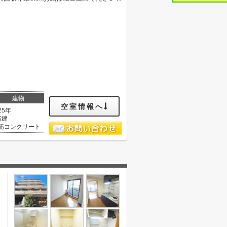
建物
空室情報へ
25年
階建
筋コンクリート