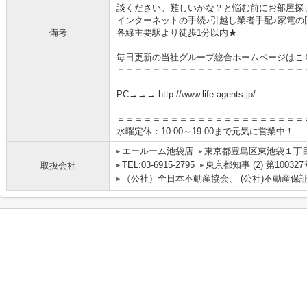
談ください。難しいかな？と悩む前にお部屋探
インターネットの手続♪引越し業者手配♪家電の回
備考
各線主要駅より徒歩1分以内★
毎日更新の当社グループ総合ホームページはこ
＝＝＝＝＝＝＝＝＝＝＝＝＝＝＝＝＝＝＝＝＝
PC→→→ http://www.life-agents.jp/
＝＝＝＝＝＝＝＝＝＝＝＝＝＝＝＝＝＝＝＝＝
水曜定休：10:00～19:00まで元気に営業中！
エールーム池袋店
東京都豊島区東池袋１丁目
TEL:03-6915-2795
東京都知事 (2) 第100327
取扱会社
（公社）全日本不動産協会、 (公社)不動産保