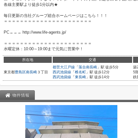
各線主要駅より徒歩1分以内★
毎日更新の当社グループ総合ホームページはこちら！！！
＝＝＝＝＝＝＝＝＝＝＝＝＝＝＝＝＝＝＝＝＝＝
PC→→→ http://www.life-agents.jp/
＝＝＝＝＝＝＝＝＝＝＝＝＝＝＝＝＝＝＝＝＝＝
水曜定休：10:00～19:00まで元気に営業中！
所在地
交通
都営大江戸線
「
落合南長崎
」駅 徒歩5分
築
東京都
豊島区
南長崎
３丁目
西武池袋線
「
椎名町
」駅 徒歩12分
5
西武池袋線
「
東長崎
」駅 徒歩14分
鉄
物件情報