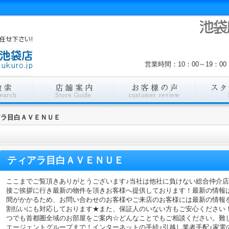
営業時間：10：00～19：
アラ目白ＡＶＥＮＵＥ
ティアラ目白ＡＶＥＮＵＥ
ここまでご覧頂きありがとうございます♪当社は他社に負けない総合仲介
接ご挨拶に行き最新の物件を頂きお客様へ提供しております！最新の情報
間がかかるため、お問い合わせのお客様やご来店のお客様には最新の情報
割払いにも対応しております★また、保証人のいない方もご安心ください
つでも首都圏全域のお部屋をご案内☆どんなことでもご相談ください。難
エージェントグループまで！インターネットの手続♪引越し業者手配♪家電の回