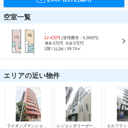
空室一覧
-
12.4万円
(管理費等：5,000円)
0万円
0万円
敷金
礼金
1階
39.74㎡
1LDK
エリアの近い物件
ライオンズマンション田端
レジェンダリーガーデン赤羽ウェストビュー
エルフラッ