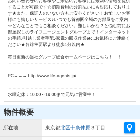
お問い合わせのお客様やご来店のお客様には最新の情報を提供
することが可能です☆初期費用の分割払いにも対応しておりま
す★また、保証人のいない方もご安心ください！お忙しいお客
様にも嬉しいサービス♪いつでも首都圏全域のお部屋をご案内
☆どんなことでもご相談ください。難しいかな？と悩む前にお
部屋探しのライフエージェントグループまで！インターネット
の手続♪引越し業者手配♪家電の回収作業etc..お気軽にご連絡く
ださい★各線主要駅より徒歩1分以内★
毎日更新の当社グループ総合ホームページはこちら！！！
＝＝＝＝＝＝＝＝＝＝＝＝＝＝＝＝＝＝＝＝＝＝
PC→→→ http://www.life-agents.jp/
＝＝＝＝＝＝＝＝＝＝＝＝＝＝＝＝＝＝＝＝＝＝
水曜定休：10:00～19:00まで元気に営業中！
物件概要
所在地
東京都
北区
十条仲原
３丁目