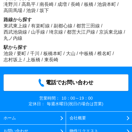
滝野川
/
高島平
/
南長崎
/
成増
/
長崎
/
板橋
/
池袋本町
/
高田馬場
/
池袋
/
坂下
路線から探す
東武東上線
/
有楽町線
/
副都心線
/
都営三田線
/
西武池袋線
/
山手線
/
埼京線
/
都営大江戸線
/
京浜東北線
/
丸ノ内線
駅から探す
池袋
/
要町
/
千川
/
板橋本町
/
大山
/
中板橋
/
椎名町
/
志村坂上
/
上板橋
/
東長崎
電話でお問い合わせ
営業時間：
10：00～19：00
定休日：
毎週水曜日(祝日の場合は営業)
ホーム
会社概要
お問い合わせ
物件リクエスト