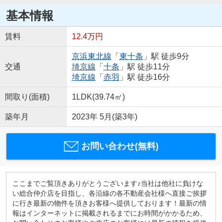
基本情報
賃料
12.4万円
京浜東北線
「
東十条
」駅 徒歩9分
交通
埼京線
「
十条
」駅 徒歩11分
埼京線
「
赤羽
」駅 徒歩16分
間取り(面積)
1LDK(39.74㎡)
築年月
2023年 5月(築3年)
お問い合わせ(無料)
ここまでご覧頂きありがとうございます♪当社は他社に負けな
い総合仲介店を目指し、各沿線の各不動産会社様へ直接ご挨拶
に行き最新の物件を頂きお客様へ提供しております！最新の情
報はインターネットに掲載されるまでにお時間がかかるため、