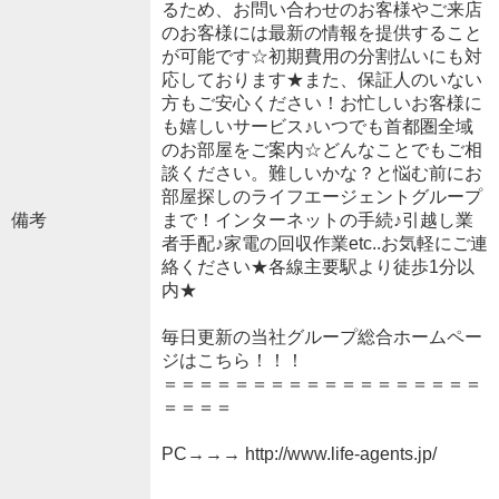
るため、お問い合わせのお客様やご来店
のお客様には最新の情報を提供すること
が可能です☆初期費用の分割払いにも対
応しております★また、保証人のいない
方もご安心ください！お忙しいお客様に
も嬉しいサービス♪いつでも首都圏全域
のお部屋をご案内☆どんなことでもご相
談ください。難しいかな？と悩む前にお
部屋探しのライフエージェントグループ
備考
まで！インターネットの手続♪引越し業
者手配♪家電の回収作業etc..お気軽にご連
絡ください★各線主要駅より徒歩1分以
内★
毎日更新の当社グループ総合ホームペー
ジはこちら！！！
＝＝＝＝＝＝＝＝＝＝＝＝＝＝＝＝＝＝
＝＝＝＝
PC→→→ http://www.life-agents.jp/