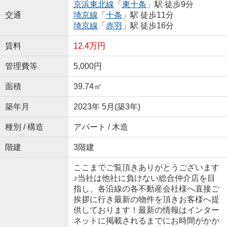
京浜東北線
「
東十条
」駅 徒歩9分
交通
埼京線
「
十条
」駅 徒歩11分
埼京線
「
赤羽
」駅 徒歩16分
賃料
12.4万円
管理費等
5,000円
面積
39.74㎡
築年月
2023年 5月(築3年)
種別 / 構造
アパート / 木造
階建
3階建
ここまでご覧頂きありがとうございます
♪当社は他社に負けない総合仲介店を目
指し、各沿線の各不動産会社様へ直接ご
挨拶に行き最新の物件を頂きお客様へ提
供しております！最新の情報はインター
ネットに掲載されるまでにお時間がかか