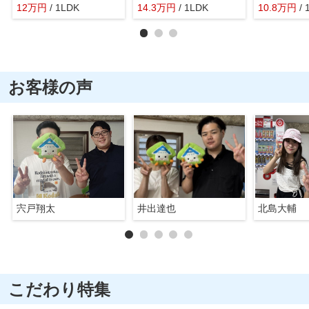
12
万
円
/ 1LDK
14.3
万
円
/ 1LDK
10.8
万
円
/ 
お客様の声
宍戸翔太
井出達也
北島大輔
こだわり特集