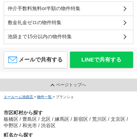
仲介手数料無料or半額の物件特集
敷金礼金ゼロの物件特集
池袋まで15分以内の物件特集
メールで共有する
LINEで共有する
ページトップへ
エールーム池袋店
>
物件一覧
>
ブランシェ
市区町村から探す
板橋区
/
豊島区
/
北区
/
練馬区
/
新宿区
/
荒川区
/
文京区
/
中野区
/
和光市
/
渋谷区
町名から探す