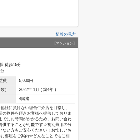
情報の見方
【マンション】
駅 徒歩15分
5分
益費
5,000円
年数）
2022年 1月 ( 築4年 )
4階建
は他社に負けない総合仲介店を目指し、
新の物件を頂きお客様へ提供しておりま
までにお時間がかかるため、お問い合わ
提供することが可能です☆初期費用の分
いない方もご安心ください！お忙しいお
のお部屋をご案内☆どんなことでもご相