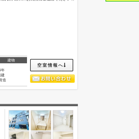
建物
空室情報へ
4年
階建
骨造