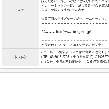
談ください。難しいかな？と悩む前にお部屋探
インターネットの手続♪引越し業者手配♪家電の回
備考
各線主要駅より徒歩1分以内★
毎日更新の当社グループ総合ホームページはこ
＝＝＝＝＝＝＝＝＝＝＝＝＝＝＝＝＝＝＝＝＝
PC→→→ http://www.life-agents.jp/
＝＝＝＝＝＝＝＝＝＝＝＝＝＝＝＝＝＝＝＝＝
水曜定休：10:00～19:00まで元気に営業中！
エールーム池袋店
東京都豊島区東池袋１丁目
TEL:03-6915-2795
東京都知事 (2) 第100327
取扱会社
（公社）全日本不動産協会、 (公社)不動産保