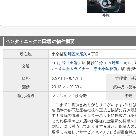
外観
ペンタトニックス田端
の物件概要
所在地
東京都
荒川区
東尾久
４丁目
山手線
「
田端
」駅 徒歩11分
高崎線
「
尾久
」
交通
日暮里舎人ライナー
「
赤土小学校前
」駅 徒歩
賃料
8.5万円～8.7万円
管理費・共
面積
20.13㎡～20.53㎡
築年月（築
種別/構造
マンション / 鉄骨造
階建
ここまでご覧頂きありがとうございます♪当社
各沿線の各不動産会社様へ直接ご挨拶に行き最
す！最新の情報はインターネットに掲載される
せのお客様やご来店のお客様には最新の情報を
割払いにも対応しております★また、保証人の
客様にも嬉しいサービス♪いつでも首都圏全域