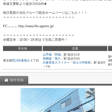
各線主要駅より徒歩1分以内★
毎日更新の当社グループ総合ホームページはこちら！！！
＝＝＝＝＝＝＝＝＝＝＝＝＝＝＝＝＝＝＝＝＝＝
PC→→→ http://www.life-agents.jp/
＝＝＝＝＝＝＝＝＝＝＝＝＝＝＝＝＝＝＝＝＝＝
水曜定休：10:00～19:00まで元気に営業中！
所在地
交通
山手線
「
田端
」駅 徒歩11分
築
高崎線
「
尾久
」駅 徒歩15分
東京都
荒川区
東尾久
４丁目
4
日暮里舎人ライナー
「
赤土小学校前
」駅 徒歩5
鉄
～7分
物件情報