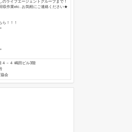
しのライフエージェントグループまで！
収作業etc..お気軽にご連絡ください★
ちら！！！
＝
＝
４－４ 嶋田ビル3階
号
証協会