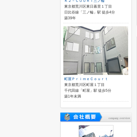
Ｋ２－ＣＯＵＲＴ三ノ輪
東京都荒川区東日暮里１丁目
日比谷線「三ノ輪」駅 徒歩4分
築39年
町屋ＰｒｉｍｅＣｏｕｒｔ
東京都荒川区町屋１丁目
千代田線「町屋」駅 徒歩5分
築1年未満