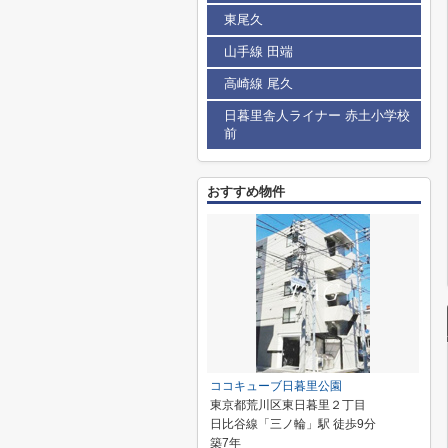
東尾久
山手線 田端
高崎線 尾久
日暮里舎人ライナー 赤土小学校
前
おすすめ物件
ココキューブ日暮里公園
東京都荒川区東日暮里２丁目
日比谷線「三ノ輪」駅 徒歩9分
築7年