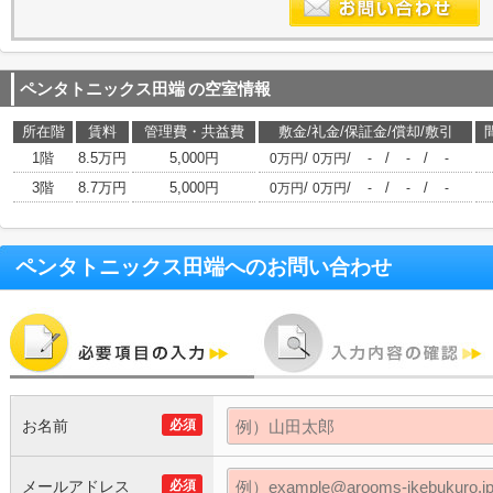
ペンタトニックス田端
の空室情報
所在階
賃料
管理費・共益費
敷金/礼金/保証金/償却/敷引
1階
8.5万円
5,000円
/
/
/
/
0万円
0万円
-
-
-
3階
8.7万円
5,000円
/
/
/
/
0万円
0万円
-
-
-
ペンタトニックス田端
へのお問い合わせ
お名前
必須
メールアドレス
必須