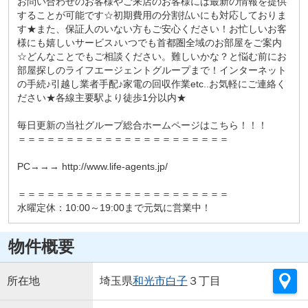
お問い合わせのお客様やご来店のお客様には最新の情報を提供
することが可能です☆初期費用の分割払いにも対応しておりま
す★また、保証人のいない方もご安心ください！お忙しいお客
様にも嬉しいサービス♪いつでも首都圏全域のお部屋をご案内
☆どんなことでもご相談ください。難しいかな？と悩む前にお
部屋探しのライフエージェントグループまで！インターネット
の手続♪引越し業者手配♪家電の回収作業etc..お気軽にご連絡く
ださい★各線主要駅より徒歩1分以内★
毎日更新の当社グループ総合ホームページはこちら！！！
＝＝＝＝＝＝＝＝＝＝＝＝＝＝＝＝＝＝＝＝＝＝
PC→→→ http://www.life-agents.jp/
＝＝＝＝＝＝＝＝＝＝＝＝＝＝＝＝＝＝＝＝＝＝
水曜定休：10:00～19:00まで元気に営業中！
物件概要
所在地
埼玉県
和光市
白子
３丁目