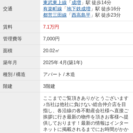
東武東上線
「
成増
」駅 徒歩14分
交通
有楽町線
「
地下鉄成増
」駅 徒歩16分
都営三田線
「
西高島平
」駅 徒歩23分
賃料
7.1万円
管理費等
7,000円
面積
20.02㎡
築年月
2025年 4月(築1年)
種別 / 構造
アパート / 木造
階建
3階建
ここまでご覧頂きありがとうございます
♪当社は他社に負けない総合仲介店を目
指し、各沿線の各不動産会社様へ直接ご
挨拶に行き最新の物件を頂きお客様へ提
供しております！最新の情報はインター
ネットに掲載されるまでにお時間がかか