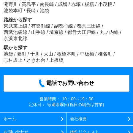
滝野川
/
高島平
/
南長崎
/
成増
/
赤塚
/
板橋
/
小茂根
/
池袋本町
/
長崎
/
池袋
路線から探す
東武東上線
/
有楽町線
/
副都心線
/
都営三田線
/
西武池袋線
/
山手線
/
埼京線
/
都営大江戸線
/
丸ノ内線
/
京浜東北線
駅から探す
池袋
/
要町
/
千川
/
大山
/
板橋本町
/
中板橋
/
椎名町
/
志村坂上
/
ときわ台
/
上板橋
電話でお問い合わせ
営業時間：
10：00～19：00
定休日：
毎週水曜日(祝日の場合は営業)
ホーム
会社概要
お問い合わせ
物件リクエスト