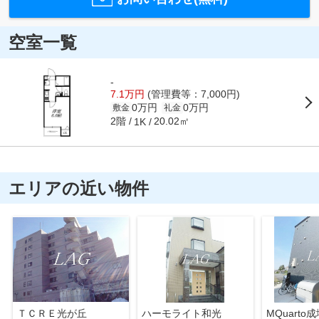
空室一覧
-
7.1万円
(管理費等：7,000円)
0万円
0万円
敷金
礼金
2階
20.02㎡
1K
エリアの近い物件
ＴＣＲＥ光が丘
ハーモライト和光
MQuarto