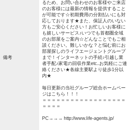
るため、お問い合わせのお客様やご来店
のお客様には最新の情報を提供すること
が可能です☆初期費用の分割払いにも対
応しております★また、保証人のいない
方もご安心ください！お忙しいお客様に
も嬉しいサービス♪いつでも首都圏全域
のお部屋をご案内☆どんなことでもご相
談ください。難しいかな？と悩む前にお
部屋探しのライフエージェントグループ
備考
まで！インターネットの手続♪引越し業
者手配♪家電の回収作業etc..お気軽にご連
絡ください★各線主要駅より徒歩1分以
内★
毎日更新の当社グループ総合ホームペー
ジはこちら！！！
＝＝＝＝＝＝＝＝＝＝＝＝＝＝＝＝＝＝
＝＝＝＝
PC→→→ http://www.life-agents.jp/