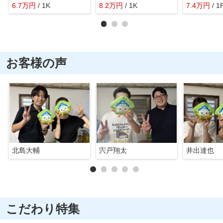
6.7
万
円
/ 1K
8.2
万
円
/ 1K
7.4
万
円
/ 1
お客様の声
北島大輔
宍戸翔太
井出達也
こだわり特集