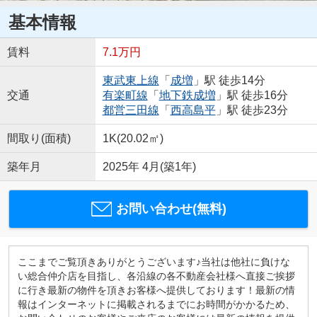
基本情報
賃料
7.1万円
東武東上線
「
成増
」駅 徒歩14分
交通
有楽町線
「
地下鉄成増
」駅 徒歩16分
都営三田線
「
西高島平
」駅 徒歩23分
間取り(面積)
1K(20.02㎡)
築年月
2025年 4月(築1年)
お問い合わせ(無料)
ここまでご覧頂きありがとうございます♪当社は他社に負けな
い総合仲介店を目指し、各沿線の各不動産会社様へ直接ご挨拶
に行き最新の物件を頂きお客様へ提供しております！最新の情
報はインターネットに掲載されるまでにお時間がかかるため、