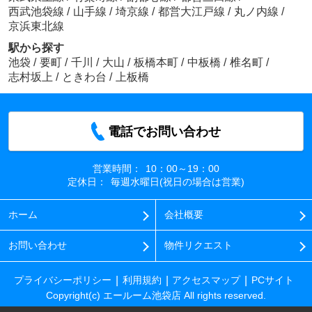
西武池袋線
/
山手線
/
埼京線
/
都営大江戸線
/
丸ノ内線
/
京浜東北線
駅から探す
池袋
/
要町
/
千川
/
大山
/
板橋本町
/
中板橋
/
椎名町
/
志村坂上
/
ときわ台
/
上板橋
電話でお問い合わせ
営業時間：
10：00～19：00
定休日：
毎週水曜日(祝日の場合は営業)
ホーム
会社概要
お問い合わせ
物件リクエスト
プライバシーポリシー
利用規約
アクセスマップ
PCサイト
Copyright(c) エールーム池袋店 All rights reserved.