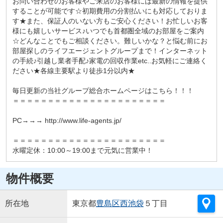
お問い合わせのお客様やご来店のお客様には最新の情報を提供
することが可能です☆初期費用の分割払いにも対応しておりま
す★また、保証人のいない方もご安心ください！お忙しいお客
様にも嬉しいサービス♪いつでも首都圏全域のお部屋をご案内
☆どんなことでもご相談ください。難しいかな？と悩む前にお
部屋探しのライフエージェントグループまで！インターネット
の手続♪引越し業者手配♪家電の回収作業etc..お気軽にご連絡く
ださい★各線主要駅より徒歩1分以内★
毎日更新の当社グループ総合ホームページはこちら！！！
＝＝＝＝＝＝＝＝＝＝＝＝＝＝＝＝＝＝＝＝＝＝
PC→→→ http://www.life-agents.jp/
＝＝＝＝＝＝＝＝＝＝＝＝＝＝＝＝＝＝＝＝＝＝
水曜定休：10:00～19:00まで元気に営業中！
物件概要
所在地
東京都
豊島区
西池袋
５丁目