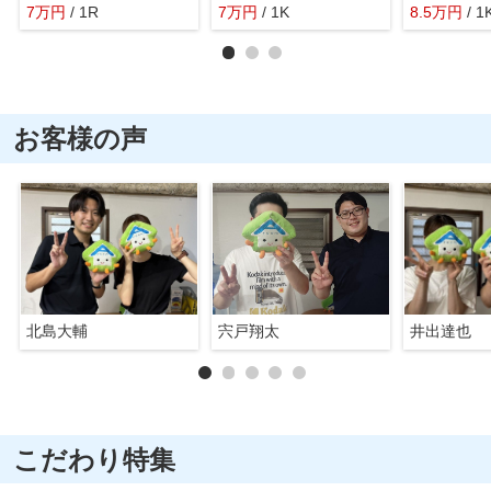
7
万
円
/ 1R
7
万
円
/ 1K
8.5
万
円
/ 1
お客様の声
北島大輔
宍戸翔太
井出達也
こだわり特集