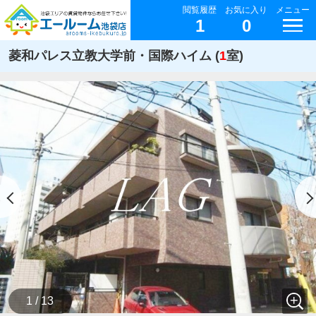
閲覧履歴
お気に入り
メニュー
1
0
菱和パレス立教大学前・国際ハイム (
1
室)
1 / 13