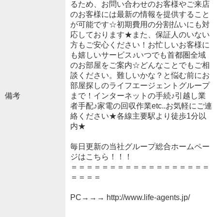
るため、お問い合わせのお客様やご来店
のお客様には最新の情報を提供すること
が可能です☆初期費用の分割払いにも対
応しております★また、保証人のいない
方もご安心ください！お忙しいお客様に
も嬉しいサービス♪いつでも首都圏全域
のお部屋をご案内☆どんなことでもご相
談ください。難しいかな？と悩む前にお
部屋探しのライフエージェントグループ
備考
まで！インターネットの手続♪引越し業
者手配♪家電の回収作業etc..お気軽にご連
絡ください★各線主要駅より徒歩1分以
内★
毎日更新の当社グループ総合ホームペー
ジはこちら！！！
＝＝＝＝＝＝＝＝＝＝＝＝＝＝＝＝＝＝
＝＝＝＝
PC→→→ http://www.life-agents.jp/