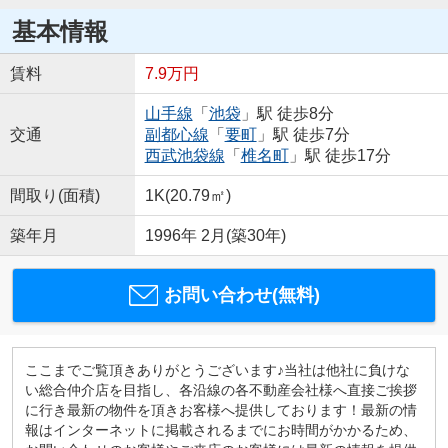
基本情報
賃料
7.9万円
山手線
「
池袋
」駅 徒歩8分
交通
副都心線
「
要町
」駅 徒歩7分
西武池袋線
「
椎名町
」駅 徒歩17分
間取り(面積)
1K(20.79㎡)
築年月
1996年 2月(築30年)
お問い合わせ(無料)
ここまでご覧頂きありがとうございます♪当社は他社に負けな
い総合仲介店を目指し、各沿線の各不動産会社様へ直接ご挨拶
に行き最新の物件を頂きお客様へ提供しております！最新の情
報はインターネットに掲載されるまでにお時間がかかるため、