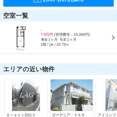
空室一覧
-
7.9万円
(管理費等：10,000円)
1ヶ月
1ヶ月
敷金
礼金
1階
20.79㎡
1K
エリアの近い物件
Ｇｌａｎｚ目白Ⅱ
ガーデニア・ＶＡＮ
アイコンフ