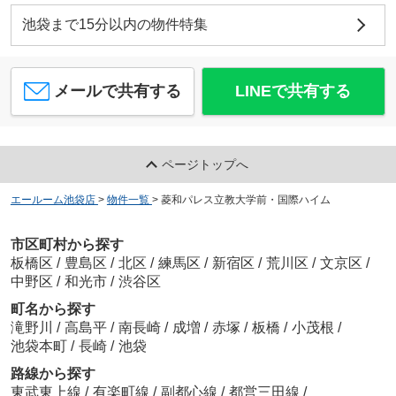
池袋まで15分以内の物件特集
メールで共有する
LINEで共有する
ページトップへ
エールーム池袋店
>
物件一覧
>
菱和パレス立教大学前・国際ハイム
市区町村から探す
板橋区
/
豊島区
/
北区
/
練馬区
/
新宿区
/
荒川区
/
文京区
/
中野区
/
和光市
/
渋谷区
町名から探す
滝野川
/
高島平
/
南長崎
/
成増
/
赤塚
/
板橋
/
小茂根
/
池袋本町
/
長崎
/
池袋
路線から探す
東武東上線
/
有楽町線
/
副都心線
/
都営三田線
/