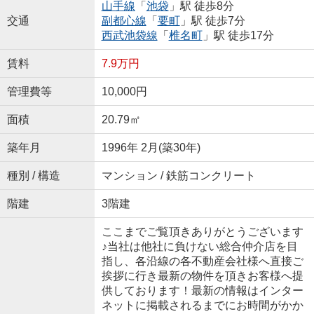
山手線
「
池袋
」駅 徒歩8分
交通
副都心線
「
要町
」駅 徒歩7分
西武池袋線
「
椎名町
」駅 徒歩17分
賃料
7.9万円
管理費等
10,000円
面積
20.79㎡
築年月
1996年 2月(築30年)
種別 / 構造
マンション / 鉄筋コンクリート
階建
3階建
ここまでご覧頂きありがとうございます
♪当社は他社に負けない総合仲介店を目
指し、各沿線の各不動産会社様へ直接ご
挨拶に行き最新の物件を頂きお客様へ提
供しております！最新の情報はインター
ネットに掲載されるまでにお時間がかか