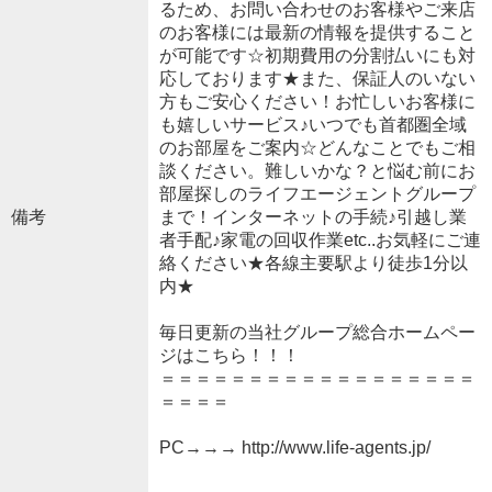
るため、お問い合わせのお客様やご来店
のお客様には最新の情報を提供すること
が可能です☆初期費用の分割払いにも対
応しております★また、保証人のいない
方もご安心ください！お忙しいお客様に
も嬉しいサービス♪いつでも首都圏全域
のお部屋をご案内☆どんなことでもご相
談ください。難しいかな？と悩む前にお
部屋探しのライフエージェントグループ
備考
まで！インターネットの手続♪引越し業
者手配♪家電の回収作業etc..お気軽にご連
絡ください★各線主要駅より徒歩1分以
内★
毎日更新の当社グループ総合ホームペー
ジはこちら！！！
＝＝＝＝＝＝＝＝＝＝＝＝＝＝＝＝＝＝
＝＝＝＝
PC→→→ http://www.life-agents.jp/