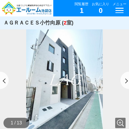
閲覧履歴
お気に入り
メニュー
1
0
ＡＧＲＡＣＥＳ小竹向原 (
2
室)
1 / 13