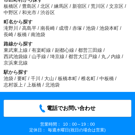
板橋区
/
豊島区
/
北区
/
練馬区
/
新宿区
/
荒川区
/
文京区
/
中野区
/
和光市
/
渋谷区
町名から探す
滝野川
/
高島平
/
南長崎
/
成増
/
赤塚
/
池袋
/
池袋本町
/
長崎
/
板橋
/
南池袋
路線から探す
東武東上線
/
有楽町線
/
副都心線
/
都営三田線
/
西武池袋線
/
山手線
/
埼京線
/
都営大江戸線
/
丸ノ内線
/
京浜東北線
駅から探す
池袋
/
要町
/
千川
/
大山
/
板橋本町
/
椎名町
/
中板橋
/
志村坂上
/
上板橋
/
北池袋
電話でお問い合わせ
営業時間：
10：00～19：00
定休日：
毎週水曜日(祝日の場合は営業)