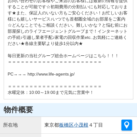
お問い合わせのお客様やご来店のお客様には最新の情報を提供
することが可能です☆初期費用の分割払いにも対応しておりま
す★また、保証人のいない方もご安心ください！お忙しいお客
様にも嬉しいサービス♪いつでも首都圏全域のお部屋をご案内
☆どんなことでもご相談ください。難しいかな？と悩む前にお
部屋探しのライフエージェントグループまで！インターネット
の手続♪引越し業者手配♪家電の回収作業etc..お気軽にご連絡く
ださい★各線主要駅より徒歩1分以内★
毎日更新の当社グループ総合ホームページはこちら！！！
＝＝＝＝＝＝＝＝＝＝＝＝＝＝＝＝＝＝＝＝＝＝
PC→→→ http://www.life-agents.jp/
＝＝＝＝＝＝＝＝＝＝＝＝＝＝＝＝＝＝＝＝＝＝
水曜定休：10:00～19:00まで元気に営業中！
物件概要
所在地
東京都
板橋区
小茂根
４丁目