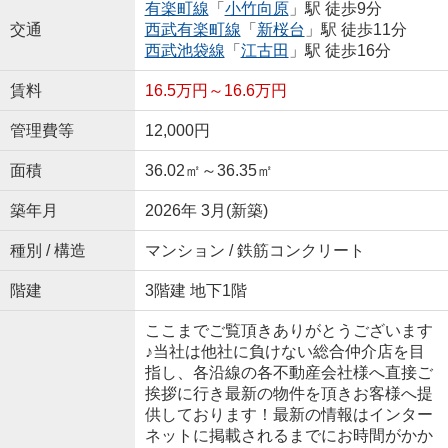
有楽町線
「
小竹向原
」駅 徒歩9分
交通
西武有楽町線
「
新桜台
」駅 徒歩11分
西武池袋線
「
江古田
」駅 徒歩16分
賃料
16.5万円～16.6万円
管理費等
12,000円
面積
36.02㎡～36.35㎡
築年月
2026年 3月(新築)
種別 / 構造
マンション / 鉄筋コンクリート
階建
3階建 地下1階
ここまでご覧頂きありがとうございます
♪当社は他社に負けない総合仲介店を目
指し、各沿線の各不動産会社様へ直接ご
挨拶に行き最新の物件を頂きお客様へ提
供しております！最新の情報はインター
ネットに掲載されるまでにお時間がかか