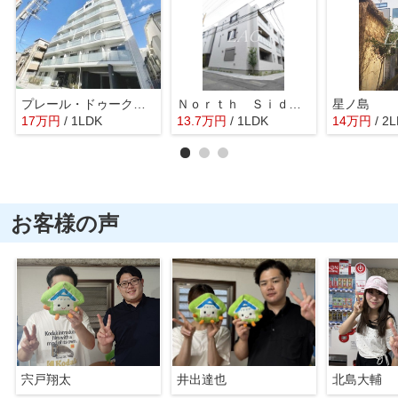
プレール・ドゥーク板橋舟渡
Ｎｏｒｔｈ Ｓｉｄｅ １１ ノースサイドイレブン
星ノ島
17
万
円
/ 1LDK
13.7
万
円
/ 1LDK
14
万
円
/ 2
お客様の声
宍戸翔太
井出達也
北島大輔