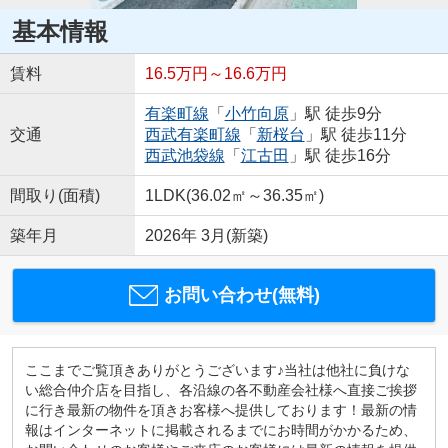
基本情報
賃料
16.5万円～16.6万円
有楽町線
「
小竹向原
」駅 徒歩9分
交通
西武有楽町線
「
新桜台
」駅 徒歩11分
西武池袋線
「
江古田
」駅 徒歩16分
間取り(面積)
1LDK(36.02㎡～36.35㎡)
築年月
2026年 3月(新築)
お問い合わせ(無料)
ここまでご覧頂きありがとうございます♪当社は他社に負けな
い総合仲介店を目指し、各沿線の各不動産会社様へ直接ご挨拶
に行き最新の物件を頂きお客様へ提供しております！最新の情
報はインターネットに掲載されるまでにお時間がかかるため、