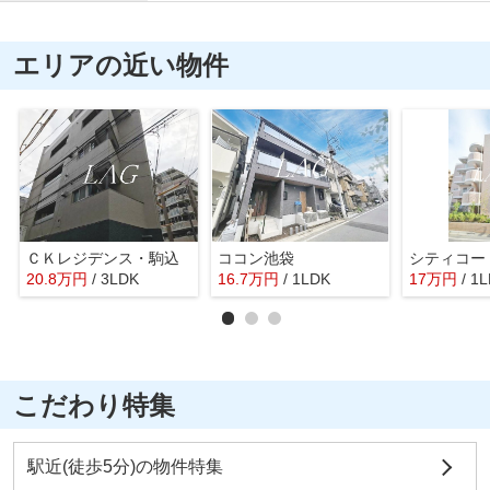
エリアの近い物件
ＣＫレジデンス・駒込
ココン池袋
シティコー
20.8
万
円
/ 3LDK
16.7
万
円
/ 1LDK
17
万
円
/ 1
こだわり特集
駅近(徒歩5分)の物件特集