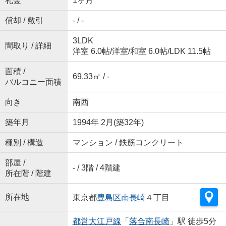
礼金
1ヶ月
償却 / 敷引
- / -
3LDK
間取り / 詳細
洋室 6.0帖
/
洋室
/
和室 6.0帖
/
LDK 11.5帖
面積 /
69.33㎡ / -
バルコニー面積
向き
南西
築年月
1994年 2月(築32年)
種別 / 構造
マンション / 鉄筋コンクリート
部屋 /
- / 3階 / 4階建
所在階 / 階建
所在地
東京都
豊島区
南長崎
４丁目
都営大江戸線
「
落合南長崎
」駅 徒歩5分