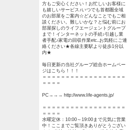
方もご安心ください！お忙しいお客様に
も嬉しいサービス♪いつでも首都圏全域
のお部屋をご案内☆どんなことでもご相
談ください。難しいかな？と悩む前にお
部屋探しのライフエージェントグループ
まで！インターネットの手続♪引越し業
者手配♪家電の回収作業etc..お気軽にご連
絡ください★各線主要駅より徒歩1分以
内★
毎日更新の当社グループ総合ホームペー
ジはこちら！！！
＝＝＝＝＝＝＝＝＝＝＝＝＝＝＝＝＝＝
＝＝＝＝
PC→→→ http://www.life-agents.jp/
＝＝＝＝＝＝＝＝＝＝＝＝＝＝＝＝＝＝
＝＝＝＝
水曜定休：10:00～19:00まで元気に営業
中！ここまでご覧頂きありがとうござい