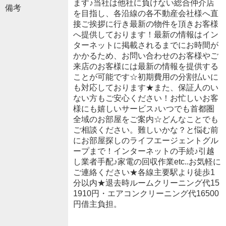
ます♪当社は他社に負けない総合仲介店
備考
を目指し、各沿線の各不動産会社様へ直
接ご挨拶に行き最新の物件を頂きお客様
へ提供しております！最新の情報はイン
ターネットに掲載されるまでにお時間が
かかるため、お問い合わせのお客様やご
来店のお客様には最新の情報を提供する
ことが可能です☆初期費用の分割払いに
も対応しております★また、保証人のい
ない方もご安心ください！お忙しいお客
様にも嬉しいサービス♪いつでも首都圏
全域のお部屋をご案内☆どんなことでも
ご相談ください。難しいかな？と悩む前
にお部屋探しのライフエージェントグル
ープまで！インターネットの手続♪引越
し業者手配♪家電の回収作業etc..お気軽に
ご連絡ください★各線主要駅より徒歩1
分以内★退去時ルームクリーニング代15
1910円・エアコンクリーニング代16500
円借主負担。