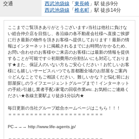
交通
西武池袋線
「
東長崎
」駅 徒歩9分
西武池袋線
「
椎名町
」駅 徒歩14分
ここまでご覧頂きありがとうございます♪当社は他社に負けな
い総合仲介店を目指し、各沿線の各不動産会社様へ直接ご挨拶
に行き最新の物件を頂きお客様へ提供しております！最新の情
報はインターネットに掲載されるまでにお時間がかかるため、
お問い合わせのお客様やご来店のお客様には最新の情報を提供
することが可能です☆初期費用の分割払いにも対応しておりま
す★また、保証人のいない方もご安心ください！お忙しいお客
様にも嬉しいサービス♪いつでも首都圏全域のお部屋をご案内
☆どんなことでもご相談ください。難しいかな？と悩む前にお
部屋探しのライフエージェントグループまで！インターネット
の手続♪引越し業者手配♪家電の回収作業etc..お気軽にご連絡く
ださい★各線主要駅より徒歩1分以内★
毎日更新の当社グループ総合ホームページはこちら！！！
＝＝＝＝＝＝＝＝＝＝＝＝＝＝＝＝＝＝＝＝＝＝
PC→→→ http://www.life-agents.jp/