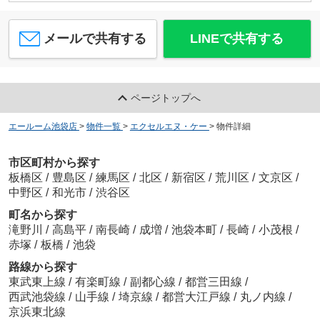
メールで共有する
LINEで共有する
ページトップへ
エールーム池袋店
>
物件一覧
>
エクセルエヌ・ケー
>
物件詳細
市区町村から探す
板橋区
/
豊島区
/
練馬区
/
北区
/
新宿区
/
荒川区
/
文京区
/
中野区
/
和光市
/
渋谷区
町名から探す
滝野川
/
高島平
/
南長崎
/
成増
/
池袋本町
/
長崎
/
小茂根
/
赤塚
/
板橋
/
池袋
路線から探す
東武東上線
/
有楽町線
/
副都心線
/
都営三田線
/
西武池袋線
/
山手線
/
埼京線
/
都営大江戸線
/
丸ノ内線
/
京浜東北線