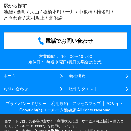
駅から探す
池袋
/
要町
/
大山
/
板橋本町
/
千川
/
中板橋
/
椎名町
/
ときわ台
/
志村坂上
/
北池袋
電話でお問い合わせ
営業時間：
10：00～19：00
定休日：
毎週水曜日(祝日の場合は営業)
ホーム
会社概要
お問い合わせ
物件リクエスト
プライバシーポリシー
利用規約
アクセスマップ
PCサイト
Copyright(c) エールーム池袋店 All rights reserved.
当サイトでは、お客様の当サイト利用状況把握、サービス向上検討を目的と
して、クッキー（Cookie）を使用しています。