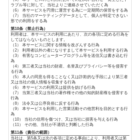
ラブル等に対して、当社よりご連絡させていただく為
（6） 本サービスを円滑に運営する為に一定期間の保管をする為
（7） 当社のマーケティングデータとして、個人が特定できない
形での利用をする為
第10条（禁止行為）
利用者は、本サービスの利用にあたり、次の各項に定める行為を
してはならないものとします。
（1） 本サービスに関する情報を改ざんする行為
（2） 利用者以外の者になりすまして本サービスを利用する行為
（3） 有害なコンピュータープログラム等を送信又は書き込む行
為
（4） 第三者又は当社の財産、名誉及びプライバシー等を侵害す
る行為
（5） 本人の同意を得ることなく又は詐欺的な手段により第三者
又は当社の個人情報を収集する行為
（6） 本サービスの利用又は提供を妨げる行為
（7） 当第三者又は当社の著作権その他の知的財産権を侵害する
行為
（8） 法令又は公序良俗に反する行為
（9） 本サービスを利用した営業活動その他営利を目的とする行
為
（10） 当社の信用を傷つけ、又は当社に損害を与える行為
（11） その他、当社が不適切と判断した行為
第11条（責任の範囲）
当社は、第5条又は次の各項に定める事由により、利用者又は第