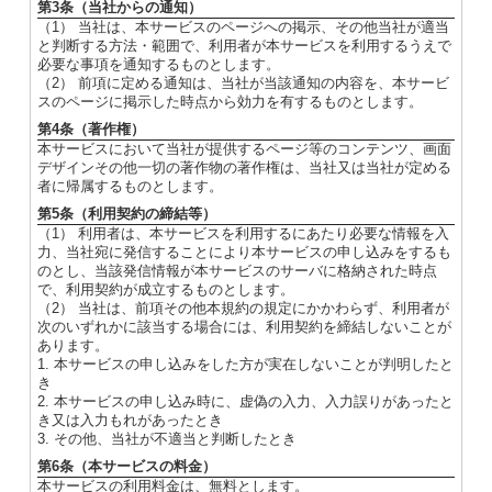
第3条（当社からの通知）
（1） 当社は、本サービスのページへの掲示、その他当社が適当
と判断する方法・範囲で、利用者が本サービスを利用するうえで
必要な事項を通知するものとします。
（2） 前項に定める通知は、当社が当該通知の内容を、本サービ
スのページに掲示した時点から効力を有するものとします。
第4条（著作権）
本サービスにおいて当社が提供するページ等のコンテンツ、画面
デザインその他一切の著作物の著作権は、当社又は当社が定める
者に帰属するものとします。
第5条（利用契約の締結等）
（1） 利用者は、本サービスを利用するにあたり必要な情報を入
力、当社宛に発信することにより本サービスの申し込みをするも
のとし、当該発信情報が本サービスのサーバに格納された時点
で、利用契約が成立するものとします。
（2） 当社は、前項その他本規約の規定にかかわらず、利用者が
次のいずれかに該当する場合には、利用契約を締結しないことが
あります。
1. 本サービスの申し込みをした方が実在しないことが判明したと
き
2. 本サービスの申し込み時に、虚偽の入力、入力誤りがあったと
き又は入力もれがあったとき
3. その他、当社が不適当と判断したとき
第6条（本サービスの料金）
本サービスの利用料金は、無料とします。