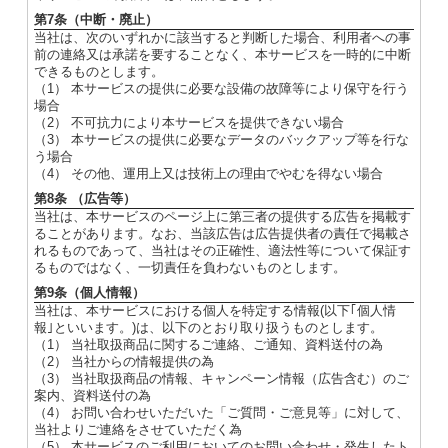
第7条（中断・廃止）
当社は、次のいずれかに該当すると判断した場合、利用者への事
前の連絡又は承諾を要することなく、本サービスを一時的に中断
できるものとします。
（1） 本サービスの提供に必要な設備の故障等により保守を行う
場合
（2） 不可抗力により本サービスを提供できない場合
（3） 本サービスの提供に必要なデータのバックアップ等を行な
う場合
（4） その他、運用上又は技術上の理由でやむを得ない場合
第8条 （広告等）
当社は、本サービスのページ上に第三者の提供する広告を掲載す
ることがあります。なお、当該広告は広告提供者の責任で掲載さ
れるものであって、当社はその正確性、適法性等について保証す
るものではなく、一切責任を負わないものとします。
第9条（個人情報）
当社は、本サービスにおける個人を特定する情報(以下｢個人情
報｣といいます。)は、以下のとおり取り扱うものとします。
（1） 当社取扱商品に関するご連絡、ご通知、資料送付の為
（2） 当社からの情報提供の為
（3） 当社取扱商品の情報、キャンペーン情報（広告含む）のご
案内、資料送付の為
（4） お問い合わせいただいた「ご質問・ご意見等」に対して、
当社よりご連絡をさせていただく為
（5） 本サービスのご利用においてのお問い合わせ・発生したト