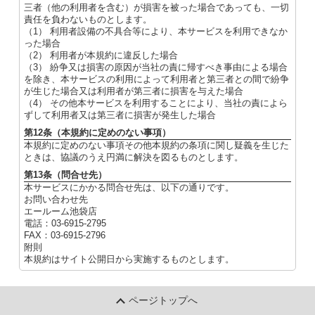
三者（他の利用者を含む）が損害を被った場合であっても、一切
責任を負わないものとします。
（1） 利用者設備の不具合等により、本サービスを利用できなか
った場合
（2） 利用者が本規約に違反した場合
（3） 紛争又は損害の原因が当社の責に帰すべき事由による場合
を除き、本サービスの利用によって利用者と第三者との間で紛争
が生じた場合又は利用者が第三者に損害を与えた場合
（4） その他本サービスを利用することにより、当社の責によら
ずして利用者又は第三者に損害が発生した場合
第12条（本規約に定めのない事項）
本規約に定めのない事項その他本規約の条項に関し疑義を生じた
ときは、協議のうえ円満に解決を図るものとします。
第13条（問合せ先）
本サービスにかかる問合せ先は、以下の通りです。
お問い合わせ先
エールーム池袋店
電話：03-6915-2795
FAX：03-6915-2796
附則
本規約はサイト公開日から実施するものとします。
ページトップへ