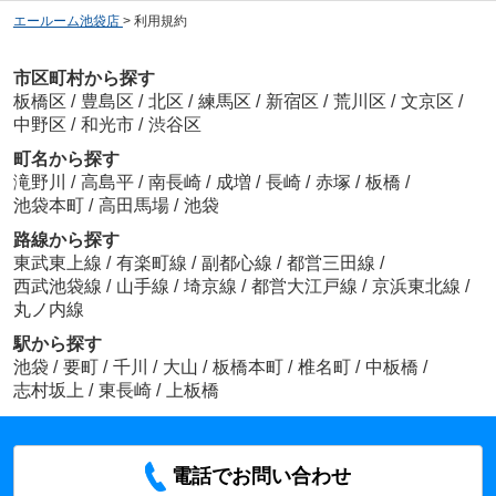
エールーム池袋店
>
利用規約
市区町村から探す
板橋区
/
豊島区
/
北区
/
練馬区
/
新宿区
/
荒川区
/
文京区
/
中野区
/
和光市
/
渋谷区
町名から探す
滝野川
/
高島平
/
南長崎
/
成増
/
長崎
/
赤塚
/
板橋
/
池袋本町
/
高田馬場
/
池袋
路線から探す
東武東上線
/
有楽町線
/
副都心線
/
都営三田線
/
西武池袋線
/
山手線
/
埼京線
/
都営大江戸線
/
京浜東北線
/
丸ノ内線
駅から探す
池袋
/
要町
/
千川
/
大山
/
板橋本町
/
椎名町
/
中板橋
/
志村坂上
/
東長崎
/
上板橋
電話でお問い合わせ