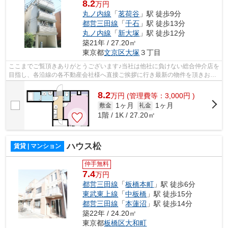
8.2
万円
丸ノ内線
「
茗荷谷
」駅 徒歩9分
都営三田線
「
千石
」駅 徒歩13分
丸ノ内線
「
新大塚
」駅 徒歩12分
築21年 / 27.20㎡
東京都
文京区
大塚
３丁目
ここまでご覧頂きありがとうございます♪当社は他社に負けない総合仲介店を
目指し、各沿線の各不動産会社様へ直接ご挨拶に行き最新の物件を頂きお客
様へ提供しております！最新の情報は...
8.2
万
円
(管理費等：3,000円 )
1ヶ月
1ヶ月
敷金
礼金
1階 / 1K / 27.20㎡
ハウス松
賃貸 | マンション
仲手無料
7.4
万円
都営三田線
「
板橋本町
」駅 徒歩6分
東武東上線
「
中板橋
」駅 徒歩15分
都営三田線
「
本蓮沼
」駅 徒歩14分
築22年 / 24.20㎡
東京都
板橋区
大和町