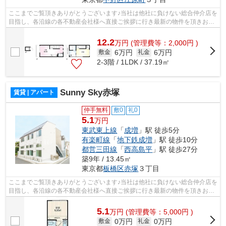
ここまでご覧頂きありがとうございます♪当社は他社に負けない総合仲介店を
目指し、各沿線の各不動産会社様へ直接ご挨拶に行き最新の物件を頂きお客
様へ提供しております！最新の情報は...
12.2
万
円
(管理費等：2,000円 )
6万円
6万円
敷金
礼金
2-3階 / 1LDK / 37.19㎡
Sunny Sky赤塚
賃貸 | アパート
仲手無料
敷0
礼0
5.1
万円
東武東上線
「
成増
」駅 徒歩5分
有楽町線
「
地下鉄成増
」駅 徒歩10分
都営三田線
「
西高島平
」駅 徒歩27分
築9年 / 13.45㎡
東京都
板橋区
赤塚
３丁目
ここまでご覧頂きありがとうございます♪当社は他社に負けない総合仲介店を
目指し、各沿線の各不動産会社様へ直接ご挨拶に行き最新の物件を頂きお客
様へ提供しております！最新の情報は...
5.1
万
円
(管理費等：5,000円 )
0万円
0万円
敷金
礼金