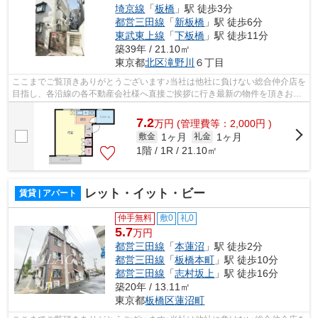
埼京線
「
板橋
」駅 徒歩3分
都営三田線
「
新板橋
」駅 徒歩6分
東武東上線
「
下板橋
」駅 徒歩11分
築39年 / 21.10㎡
東京都
北区
滝野川
６丁目
ここまでご覧頂きありがとうございます♪当社は他社に負けない総合仲介店を
目指し、各沿線の各不動産会社様へ直接ご挨拶に行き最新の物件を頂きお客
様へ提供しております！最新の情報は...
7.2
万
円
(管理費等：2,000円 )
1ヶ月
1ヶ月
敷金
礼金
1階 / 1R / 21.10㎡
レット・イット・ビー
賃貸 | アパート
仲手無料
敷0
礼0
5.7
万円
都営三田線
「
本蓮沼
」駅 徒歩2分
都営三田線
「
板橋本町
」駅 徒歩10分
都営三田線
「
志村坂上
」駅 徒歩16分
築20年 / 13.11㎡
東京都
板橋区
蓮沼町