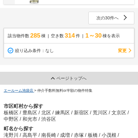
次の30件へ
285
314
1～30
該当物件数
棟
空き数
件
棟を表示
変更
絞り込み条件：
なし
ページトップへ
エールーム池袋店
>
仲介手数料無料or半額の物件特集
市区町村から探す
板橋区
/
豊島区
/
北区
/
練馬区
/
新宿区
/
荒川区
/
文京区
/
中野区
/
和光市
/
渋谷区
町名から探す
滝野川
/
高島平
/
南長崎
/
成増
/
赤塚
/
板橋
/
小茂根
/