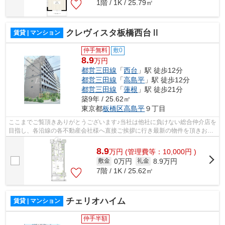
1階 / 1K / 25.79㎡
クレヴィスタ板橋西台Ⅱ
賃貸 | マンション
仲手無料
敷0
8.9
万円
都営三田線
「
西台
」駅 徒歩12分
都営三田線
「
高島平
」駅 徒歩12分
都営三田線
「
蓮根
」駅 徒歩21分
築9年 / 25.62㎡
東京都
板橋区
高島平
９丁目
ここまでご覧頂きありがとうございます♪当社は他社に負けない総合仲介店を
目指し、各沿線の各不動産会社様へ直接ご挨拶に行き最新の物件を頂きお客
様へ提供しております！最新の情報は...
8.9
万
円
(管理費等：10,000円 )
0万円
8.9万円
敷金
礼金
7階 / 1K / 25.62㎡
チェリオハイム
賃貸 | マンション
仲手半額