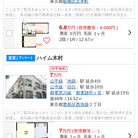
東京都
板橋区
宮本町
ここまでご覧頂きありがとうございます♪当社は他社に負けない総合仲介店を
目指し、各沿線の各不動産会社様へ直接ご挨拶に行き最新の物件を頂きお客
様へ提供しております！最新の情報は...
6.8
万
円
(管理費等：4,000円 )
0万円
1ヶ月
敷金
礼金
2階 / 1R / 12.67㎡
ハイム木村
賃貸 | アパート
仲手無料
7
万円
山手線
「
池袋
」駅 徒歩4分
山手線
「
目白
」駅 徒歩10分
都電荒川線
「
都電雑司ヶ谷
」駅 徒歩13分
築48年 / 16.52㎡
東京都
豊島区
西池袋
２丁目
ここまでご覧頂きありがとうございます♪当社は他社に負けない総合仲介店を
目指し、各沿線の各不動産会社様へ直接ご挨拶に行き最新の物件を頂きお客
様へ提供しております！最新の情報は...
7
万
円
(管理費等：- )
1ヶ月
1ヶ月
敷金
礼金