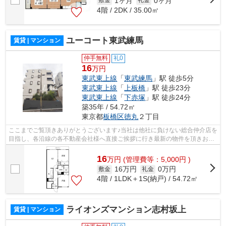
1ヶ月
0ヶ月
敷金
礼金
4階 / 2DK / 35.00㎡
ユーコート東武練馬
賃貸 | マンション
仲手無料
礼0
16
万円
東武東上線
「
東武練馬
」駅 徒歩5分
東武東上線
「
上板橋
」駅 徒歩23分
東武東上線
「
下赤塚
」駅 徒歩24分
築35年 / 54.72㎡
東京都
板橋区
徳丸
２丁目
ここまでご覧頂きありがとうございます♪当社は他社に負けない総合仲介店を
目指し、各沿線の各不動産会社様へ直接ご挨拶に行き最新の物件を頂きお客
様へ提供しております！最新の情報は...
16
万
円
(管理費等：5,000円 )
16万円
0万円
敷金
礼金
4階 / 1LDK＋1S(納戸) / 54.72㎡
ライオンズマンション志村坂上
賃貸 | マンション