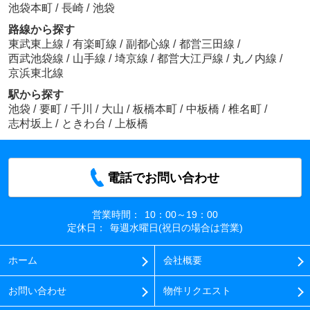
池袋本町
/
長崎
/
池袋
路線から探す
東武東上線
/
有楽町線
/
副都心線
/
都営三田線
/
西武池袋線
/
山手線
/
埼京線
/
都営大江戸線
/
丸ノ内線
/
京浜東北線
駅から探す
池袋
/
要町
/
千川
/
大山
/
板橋本町
/
中板橋
/
椎名町
/
志村坂上
/
ときわ台
/
上板橋
電話でお問い合わせ
営業時間：
10：00～19：00
定休日：
毎週水曜日(祝日の場合は営業)
ホーム
会社概要
お問い合わせ
物件リクエスト