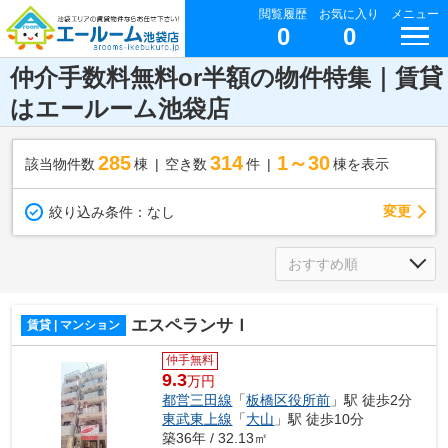
閲覧履歴
お気に入り
メニュー
0
0
仲介手数料無料or半額の物件特集｜賃貸
はエールーム池袋店
285
314
1～30
該当物件数
棟
空き数
件
棟を表示
変更
絞り込み条件：
なし
エスペランサＩ
賃貸 | マンション
仲手無料
9.3
万円
都営三田線
「
板橋区役所前
」駅 徒歩2分
東武東上線
「
大山
」駅 徒歩10分
築36年 / 32.13㎡