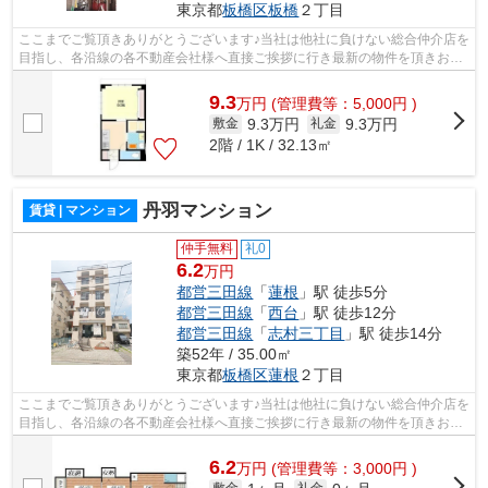
東京都
板橋区
板橋
２丁目
ここまでご覧頂きありがとうございます♪当社は他社に負けない総合仲介店を
目指し、各沿線の各不動産会社様へ直接ご挨拶に行き最新の物件を頂きお客
様へ提供しております！最新の情報は...
9.3
万
円
(管理費等：5,000円 )
9.3万円
9.3万円
敷金
礼金
2階 / 1K / 32.13㎡
丹羽マンション
賃貸 | マンション
仲手無料
礼0
6.2
万円
都営三田線
「
蓮根
」駅 徒歩5分
都営三田線
「
西台
」駅 徒歩12分
都営三田線
「
志村三丁目
」駅 徒歩14分
築52年 / 35.00㎡
東京都
板橋区
蓮根
２丁目
ここまでご覧頂きありがとうございます♪当社は他社に負けない総合仲介店を
目指し、各沿線の各不動産会社様へ直接ご挨拶に行き最新の物件を頂きお客
様へ提供しております！最新の情報は...
6.2
万
円
(管理費等：3,000円 )