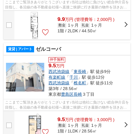
ここまでご覧頂きありがとうございます♪当社は他社に負けない総合仲介店を
目指し、各沿線の各不動産会社様へ直接ご挨拶に行き最新の物件を頂きお客
様へ提供しております！最新の情報は...
9.9
万
円
(管理費等：2,000円 )
1ヶ月
1ヶ月
敷金
礼金
1階 / 2LDK / 44.50㎡
ゼルコーバ
賃貸 | アパート
仲手無料
9.5
万円
西武池袋線
「
東長崎
」駅 徒歩9分
有楽町線
「
千川
」駅 徒歩12分
西武池袋線
「
椎名町
」駅 徒歩11分
築3年 / 28.56㎡
東京都
豊島区
長崎
３丁目
ここまでご覧頂きありがとうございます♪当社は他社に負けない総合仲介店を
目指し、各沿線の各不動産会社様へ直接ご挨拶に行き最新の物件を頂きお客
様へ提供しております！最新の情報は...
9.5
万
円
(管理費等：3,000円 )
1ヶ月
1ヶ月
敷金
礼金
1階 / 1LDK / 28.56㎡