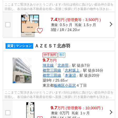
ここまでご覧頂きありがとうございます♪当社は他社に負けない総合仲介店を
目指し、各沿線の各不動産会社様へ直接ご挨拶に行き最新の物件を頂きお客
様へ提供しております！最新の情報は...
7.4
万
円
(管理費等：3,500円 )
0.5ヶ月
1.5ヶ月
敷金
礼金
3階 / 1R / 24.20㎡
ＡＺＥＳＴ北赤羽
賃貸 | マンション
仲手無料
敷0
9.7
万円
埼京線
「
北赤羽
」駅 徒歩7分
都営三田線
「
志村坂上
」駅 徒歩16分
都営三田線
「
本蓮沼
」駅 徒歩20分
築9年 / 25.65㎡
東京都
板橋区
小豆沢
４丁目
ここまでご覧頂きありがとうございます♪当社は他社に負けない総合仲介店を
目指し、各沿線の各不動産会社様へ直接ご挨拶に行き最新の物件を頂きお客
様へ提供しております！最新の情報は...
9.7
万
円
(管理費等：10,000円 )
0万円
1ヶ月
敷金
礼金