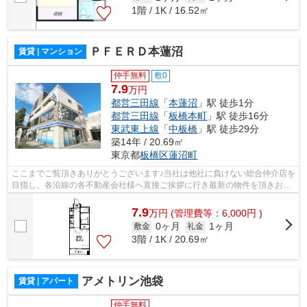
1階 / 1K / 16.52㎡
ＰＦＥＲＤ本蓮沼
賃貸 | マンション
仲手無料
敷0
7.9
万円
都営三田線
「
本蓮沼
」駅 徒歩1分
都営三田線
「
板橋本町
」駅 徒歩16分
東武東上線
「
中板橋
」駅 徒歩29分
築14年 / 20.69㎡
東京都
板橋区
蓮沼町
ここまでご覧頂きありがとうございます♪当社は他社に負けない総合仲介店を
目指し、各沿線の各不動産会社様へ直接ご挨拶に行き最新の物件を頂きお客
様へ提供しております！最新の情報は...
7.9
万
円
(管理費等：6,000円 )
0ヶ月
1ヶ月
敷金
礼金
3階 / 1K / 20.69㎡
アメトリン池袋
賃貸 | アパート
仲手無料