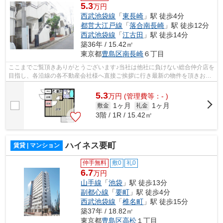
5.3
万円
西武池袋線
「
東長崎
」駅 徒歩4分
都営大江戸線
「
落合南長崎
」駅 徒歩12分
西武池袋線
「
江古田
」駅 徒歩14分
築36年 / 15.42㎡
東京都
豊島区
南長崎
６丁目
ここまでご覧頂きありがとうございます♪当社は他社に負けない総合仲介店を
目指し、各沿線の各不動産会社様へ直接ご挨拶に行き最新の物件を頂きお客
様へ提供しております！最新の情報は...
5.3
万
円
(管理費等：- )
1ヶ月
1ヶ月
敷金
礼金
3階 / 1R / 15.42㎡
ハイネス要町
賃貸 | マンション
仲手無料
敷0
礼0
6.7
万円
山手線
「
池袋
」駅 徒歩13分
副都心線
「
要町
」駅 徒歩4分
西武池袋線
「
椎名町
」駅 徒歩15分
築37年 / 18.82㎡
東京都
豊島区
高松
１丁目