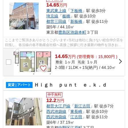
14.65
万円
東武東上線
「
下板橋
」駅 徒歩3分
埼京線
「
板橋
」駅 徒歩10分
都営三田線
「
新板橋
」駅 徒歩11分
築5年 / 44.10㎡
東京都
豊島区
池袋本町
３丁目
ここまでご覧頂きありがとうございます♪当社は他社に負けない総合仲介店を
目指し、各沿線の各不動産会社様へ直接ご挨拶に行き最新の物件を頂きお客
様へ提供しております！最新の情報は...
14.65
万
円
(管理費等：15,800円 )
1ヶ月
1ヶ月
敷金
礼金
2-3階 / 1LDK＋1S(納戸) / 44.10㎡
Ｈｉｇｈ ｐｕｎｔ ｅ．ｋ．ｄ
賃貸 | アパート
仲手無料
12.2
万円
都営大江戸線
「
新江古田
」駅 徒歩7分
西武池袋線
「
東長崎
」駅 徒歩10分
西武池袋線
「
江古田
」駅 徒歩11分
築6年 / 37.19㎡
東京都
中野区
江原町
３丁目