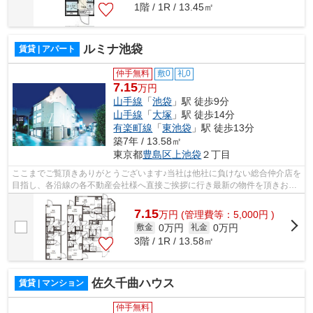
1階 / 1R / 13.45㎡
ルミナ池袋
賃貸 | アパート
仲手無料
敷0
礼0
7.15
万円
山手線
「
池袋
」駅 徒歩9分
山手線
「
大塚
」駅 徒歩14分
有楽町線
「
東池袋
」駅 徒歩13分
築7年 / 13.58㎡
東京都
豊島区
上池袋
２丁目
ここまでご覧頂きありがとうございます♪当社は他社に負けない総合仲介店を
目指し、各沿線の各不動産会社様へ直接ご挨拶に行き最新の物件を頂きお客
様へ提供しております！最新の情報は...
7.15
万
円
(管理費等：5,000円 )
0万円
0万円
敷金
礼金
3階 / 1R / 13.58㎡
佐久千曲ハウス
賃貸 | マンション
仲手無料