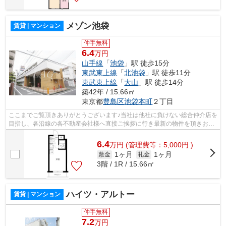
メゾン池袋
賃貸 | マンション
仲手無料
6.4
万円
山手線
「
池袋
」駅 徒歩15分
東武東上線
「
北池袋
」駅 徒歩11分
東武東上線
「
大山
」駅 徒歩14分
築42年 / 15.66㎡
東京都
豊島区
池袋本町
２丁目
ここまでご覧頂きありがとうございます♪当社は他社に負けない総合仲介店を
目指し、各沿線の各不動産会社様へ直接ご挨拶に行き最新の物件を頂きお客
様へ提供しております！最新の情報は...
6.4
万
円
(管理費等：5,000円 )
1ヶ月
1ヶ月
敷金
礼金
3階 / 1R / 15.66㎡
ハイツ・アルトー
賃貸 | マンション
仲手無料
7.2
万円