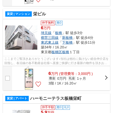
栄ビル
賃貸 | マンション
仲手無料
敷0
6
万円
埼京線
「
板橋
」駅 徒歩3分
都営三田線
「
新板橋
」駅 徒歩4分
東武東上線
「
下板橋
」駅 徒歩11分
築34年 / 16.20㎡
東京都
板橋区
板橋
１丁目
ここまでご覧頂きありがとうございます♪当社は他社に負けない総合仲介店を
目指し、各沿線の各不動産会社様へ直接ご挨拶に行き最新の物件を頂きお客
様へ提供しております！最新の情報は...
6
万
円
(管理費等：3,000円 )
0万円
1ヶ月
敷金
礼金
3階 / 1K / 16.20㎡
ハーモニーテラス板橋栄町
賃貸 | アパート
仲手半額
敷0
礼0
5.9
万円