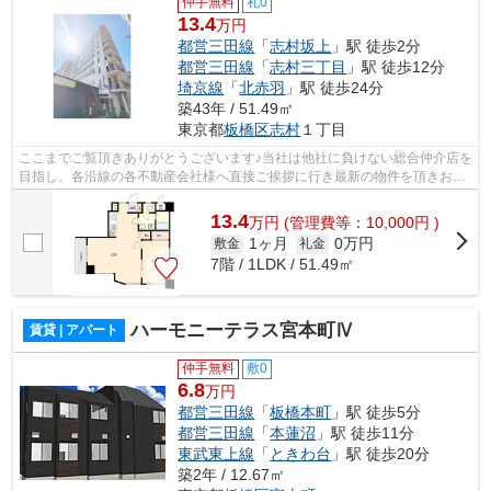
仲手無料
礼0
13.4
万円
都営三田線
「
志村坂上
」駅 徒歩2分
都営三田線
「
志村三丁目
」駅 徒歩12分
埼京線
「
北赤羽
」駅 徒歩24分
築43年 / 51.49㎡
東京都
板橋区
志村
１丁目
ここまでご覧頂きありがとうございます♪当社は他社に負けない総合仲介店を
目指し、各沿線の各不動産会社様へ直接ご挨拶に行き最新の物件を頂きお客
様へ提供しております！最新の情報は...
13.4
万
円
(管理費等：10,000円 )
1ヶ月
0万円
敷金
礼金
7階 / 1LDK / 51.49㎡
ハーモニーテラス宮本町Ⅳ
賃貸 | アパート
仲手無料
敷0
6.8
万円
都営三田線
「
板橋本町
」駅 徒歩5分
都営三田線
「
本蓮沼
」駅 徒歩11分
東武東上線
「
ときわ台
」駅 徒歩20分
築2年 / 12.67㎡