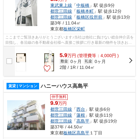
東武東上線
「
中板橋
」駅 徒歩9分
都営三田線
「
板橋本町
」駅 徒歩12分
都営三田線
「
板橋区役所前
」駅 徒歩13分
築3年 / 11.04㎡
東京都
板橋区
栄町
ここまでご覧頂きありがとうございます♪当社は他社に負けない総合仲介店を
目指し、各沿線の各不動産会社様へ直接ご挨拶に行き最新の物件を頂きお客
様へ提供しております！最新の情報は...
5.9
万
円
(管理費等：4,000円 )
0ヶ月
0ヶ月
敷金
礼金
2階 / 1R / 11.04㎡
ハニーハウス高島平
賃貸 | マンション
仲手無料
9.9
万円
都営三田線
「
西台
」駅 徒歩6分
都営三田線
「
蓮根
」駅 徒歩11分
都営三田線
「
高島平
」駅 徒歩19分
築37年 / 44.50㎡
東京都
板橋区
高島平
１丁目