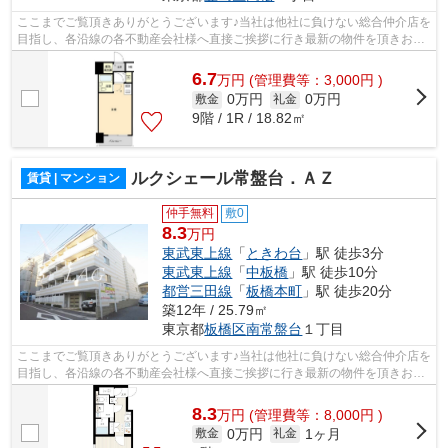
ここまでご覧頂きありがとうございます♪当社は他社に負けない総合仲介店を
目指し、各沿線の各不動産会社様へ直接ご挨拶に行き最新の物件を頂きお客
様へ提供しております！最新の情報は...
6.7
万
円
(管理費等：3,000円 )
0万円
0万円
敷金
礼金
9階 / 1R / 18.82㎡
ルクシェール常盤台．ＡＺ
賃貸 | マンション
仲手無料
敷0
8.3
万円
東武東上線
「
ときわ台
」駅 徒歩3分
東武東上線
「
中板橋
」駅 徒歩10分
都営三田線
「
板橋本町
」駅 徒歩20分
築12年 / 25.79㎡
東京都
板橋区
南常盤台
１丁目
ここまでご覧頂きありがとうございます♪当社は他社に負けない総合仲介店を
目指し、各沿線の各不動産会社様へ直接ご挨拶に行き最新の物件を頂きお客
様へ提供しております！最新の情報は...
8.3
万
円
(管理費等：8,000円 )
0万円
1ヶ月
敷金
礼金