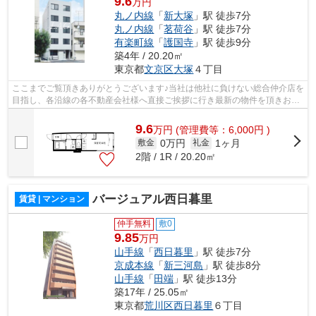
9.6
万円
丸ノ内線
「
新大塚
」駅 徒歩7分
丸ノ内線
「
茗荷谷
」駅 徒歩7分
有楽町線
「
護国寺
」駅 徒歩9分
築4年 / 20.20㎡
東京都
文京区
大塚
４丁目
ここまでご覧頂きありがとうございます♪当社は他社に負けない総合仲介店を
目指し、各沿線の各不動産会社様へ直接ご挨拶に行き最新の物件を頂きお客
様へ提供しております！最新の情報は...
9.6
万
円
(管理費等：6,000円 )
0万円
1ヶ月
敷金
礼金
2階 / 1R / 20.20㎡
バージュアル西日暮里
賃貸 | マンション
仲手無料
敷0
9.85
万円
山手線
「
西日暮里
」駅 徒歩7分
京成本線
「
新三河島
」駅 徒歩8分
山手線
「
田端
」駅 徒歩13分
築17年 / 25.05㎡
東京都
荒川区
西日暮里
６丁目