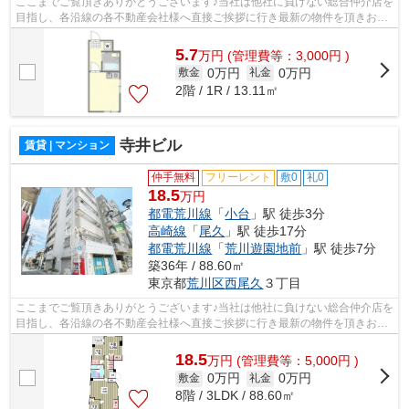
ここまでご覧頂きありがとうございます♪当社は他社に負けない総合仲介店を
目指し、各沿線の各不動産会社様へ直接ご挨拶に行き最新の物件を頂きお客
様へ提供しております！最新の情報は...
5.7
万
円
(管理費等：3,000円 )
0万円
0万円
敷金
礼金
2階 / 1R / 13.11㎡
寺井ビル
賃貸 | マンション
仲手無料
フリーレント
敷0
礼0
18.5
万円
都電荒川線
「
小台
」駅 徒歩3分
高崎線
「
尾久
」駅 徒歩17分
都電荒川線
「
荒川遊園地前
」駅 徒歩7分
築36年 / 88.60㎡
東京都
荒川区
西尾久
３丁目
ここまでご覧頂きありがとうございます♪当社は他社に負けない総合仲介店を
目指し、各沿線の各不動産会社様へ直接ご挨拶に行き最新の物件を頂きお客
様へ提供しております！最新の情報は...
18.5
万
円
(管理費等：5,000円 )
0万円
0万円
敷金
礼金
8階 / 3LDK / 88.60㎡