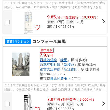
ここまでご覧頂きありがとうございます♪当社は他社に負けない総合仲介店を
目指し、各沿線の各不動産会社様へ直接ご挨拶に行き最新の物件を頂きお客
様へ提供しております！最新の情報は...
9.85
万
円
(管理費等：10,000円 )
0万円
1ヶ月
敷金
礼金
3階 / 1K / 25.05㎡
コンフォール練馬
賃貸 | マンション
仲手無料
7.9
万円
西武池袋線
「
練馬
」駅 徒歩3分
西武有楽町線
「
新桜台
」駅 徒歩16分
都営大江戸線
「
新江古田
」駅 徒歩19分
築22年 / 20.83㎡
東京都
練馬区
豊玉上
２丁目
ここまでご覧頂きありがとうございます♪当社は他社に負けない総合仲介店を
目指し、各沿線の各不動産会社様へ直接ご挨拶に行き最新の物件を頂きお客
様へ提供しております！最新の情報は...
7.9
万
円
(管理費等：5,000円 )
1ヶ月
1ヶ月
敷金
礼金
6階 / 1K / 20.83㎡