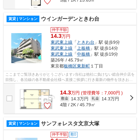
5階 / 1K / 25.65㎡
ウインガーデンときわ台
賃貸 | マンション
仲手半額
14.3
万円
東武東上線
「
ときわ台
」駅 徒歩9分
東武東上線
「
上板橋
」駅 徒歩14分
東武東上線
「
中板橋
」駅 徒歩19分
築26年 / 45.79㎡
東京都
板橋区
東新町
１丁目
ここまでご覧頂きありがとうございます♪当社は他社に負けない総合仲介店を
目指し、各沿線の各不動産会社様へ直接ご挨拶に行き最新の物件を頂きお客
様へ提供しております！最新の情報は...
14.3
万
円
(管理費等：7,000円 )
14.3万円
14.3万円
敷金
礼金
4階 / 2K / 45.79㎡
サンフォレスタ文京大塚
賃貸 | マンション
仲手半額
敷0