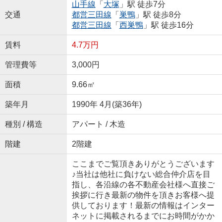
山手線
「
大塚
」駅 徒歩7分
交通
都営三田線
「
巣鴨
」駅 徒歩8分
都営三田線
「
西巣鴨
」駅 徒歩16分
賃料
4.7万円
管理費等
3,000円
面積
9.66㎡
築年月
1990年 4月(築36年)
種別 / 構造
アパート / 木造
階建
2階建
ここまでご覧頂きありがとうございます
♪当社は他社に負けない総合仲介店を目
指し、各沿線の各不動産会社様へ直接ご
挨拶に行き最新の物件を頂きお客様へ提
供しております！最新の情報はインター
ネットに掲載されるまでにお時間がかか