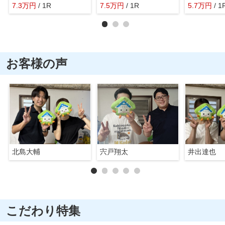
7.3
万
円
/ 1R
7.5
万
円
/ 1R
5.7
万
円
/ 1
お客様の声
北島大輔
宍戸翔太
井出達也
こだわり特集