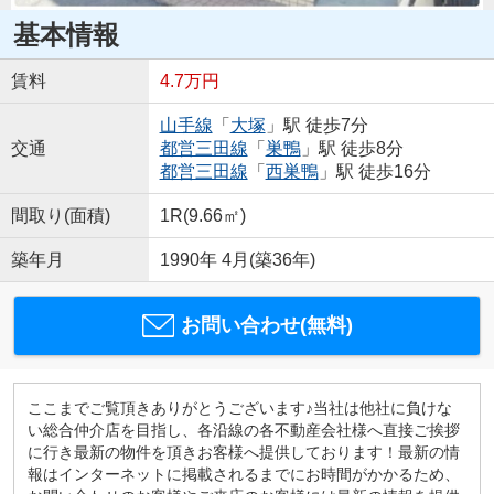
基本情報
賃料
4.7万円
山手線
「
大塚
」駅 徒歩7分
交通
都営三田線
「
巣鴨
」駅 徒歩8分
都営三田線
「
西巣鴨
」駅 徒歩16分
間取り(面積)
1R(9.66㎡)
築年月
1990年 4月(築36年)
お問い合わせ(無料)
ここまでご覧頂きありがとうございます♪当社は他社に負けな
い総合仲介店を目指し、各沿線の各不動産会社様へ直接ご挨拶
に行き最新の物件を頂きお客様へ提供しております！最新の情
報はインターネットに掲載されるまでにお時間がかかるため、