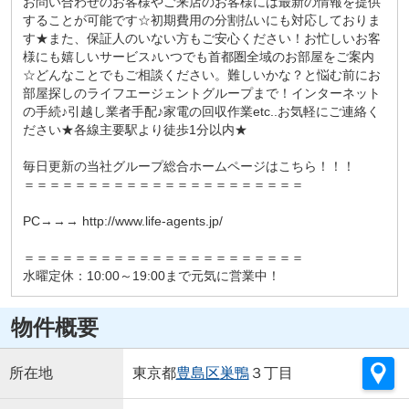
お問い合わせのお客様やご来店のお客様には最新の情報を提供
することが可能です☆初期費用の分割払いにも対応しておりま
す★また、保証人のいない方もご安心ください！お忙しいお客
様にも嬉しいサービス♪いつでも首都圏全域のお部屋をご案内
☆どんなことでもご相談ください。難しいかな？と悩む前にお
部屋探しのライフエージェントグループまで！インターネット
の手続♪引越し業者手配♪家電の回収作業etc..お気軽にご連絡く
ださい★各線主要駅より徒歩1分以内★
毎日更新の当社グループ総合ホームページはこちら！！！
＝＝＝＝＝＝＝＝＝＝＝＝＝＝＝＝＝＝＝＝＝＝
PC→→→ http://www.life-agents.jp/
＝＝＝＝＝＝＝＝＝＝＝＝＝＝＝＝＝＝＝＝＝＝
水曜定休：10:00～19:00まで元気に営業中！
物件概要
所在地
東京都
豊島区
巣鴨
３丁目