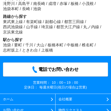
滝野川
/
高島平
/
南長崎
/
成増
/
赤塚
/
板橋
/
小茂根
/
池袋本町
/
長崎
/
池袋
路線から探す
東武東上線
/
有楽町線
/
副都心線
/
都営三田線
/
西武池袋線
/
山手線
/
埼京線
/
都営大江戸線
/
丸ノ内線
/
京浜東北線
駅から探す
池袋
/
要町
/
千川
/
大山
/
板橋本町
/
中板橋
/
椎名町
/
志村坂上
/
ときわ台
/
上板橋
電話でお問い合わせ
営業時間：
10：00～19：00
定休日：
毎週水曜日(祝日の場合は営業)
ホーム
会社概要
お問い合わせ
物件リクエスト