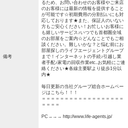
るため、お問い合わせのお客様やご来店
のお客様には最新の情報を提供すること
が可能です☆初期費用の分割払いにも対
応しております★また、保証人のいない
方もご安心ください！お忙しいお客様に
も嬉しいサービス♪いつでも首都圏全域
のお部屋をご案内☆どんなことでもご相
談ください。難しいかな？と悩む前にお
部屋探しのライフエージェントグループ
備考
まで！インターネットの手続♪引越し業
者手配♪家電の回収作業etc..お気軽にご連
絡ください★各線主要駅より徒歩1分以
内★
毎日更新の当社グループ総合ホームペー
ジはこちら！！！
＝＝＝＝＝＝＝＝＝＝＝＝＝＝＝＝＝＝
＝＝＝＝
PC→→→ http://www.life-agents.jp/