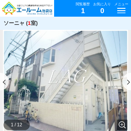
閲覧履歴
お気に入り
メニュー
1
0
ソーニャ (
1
室)
1 / 12