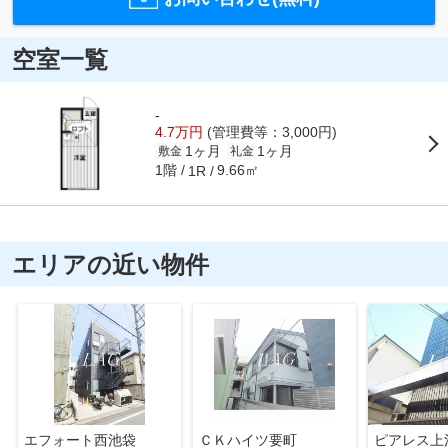
空室一覧
-
4.7万円
(管理費等：3,000円)
1ヶ月
1ヶ月
敷金
礼金
1階
9.66㎡
1R
エリアの近い物件
エフォート西池袋
ＣＫハイツ要町
ピアレス上