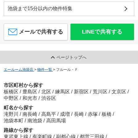
池袋まで15分以内の物件特集
メールで共有する
LINEで共有する
ページトップへ
エールーム池袋店
>
物件一覧
>
フルール・Ｆ
市区町村から探す
板橋区
/
豊島区
/
北区
/
練馬区
/
新宿区
/
荒川区
/
文京区
/
中野区
/
和光市
/
渋谷区
町名から探す
滝野川
/
南長崎
/
高島平
/
成増
/
長崎
/
赤塚
/
板橋
/
池袋本町
/
南池袋
/
高田馬場
路線から探す
東武東上線
/
有楽町線
/
副都心線
/
都営三田線
/