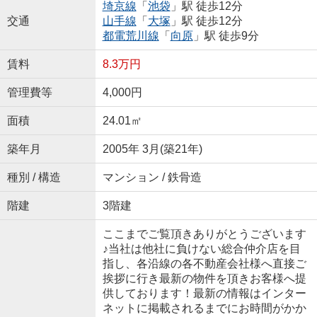
埼京線
「
池袋
」駅 徒歩12分
交通
山手線
「
大塚
」駅 徒歩12分
都電荒川線
「
向原
」駅 徒歩9分
賃料
8.3万円
管理費等
4,000円
面積
24.01㎡
築年月
2005年 3月(築21年)
種別 / 構造
マンション / 鉄骨造
階建
3階建
ここまでご覧頂きありがとうございます
♪当社は他社に負けない総合仲介店を目
指し、各沿線の各不動産会社様へ直接ご
挨拶に行き最新の物件を頂きお客様へ提
供しております！最新の情報はインター
ネットに掲載されるまでにお時間がかか