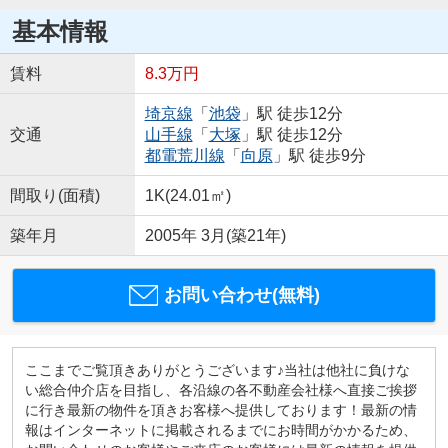
基本情報
賃料
8.3万円
埼京線
「
池袋
」駅 徒歩12分
交通
山手線
「
大塚
」駅 徒歩12分
都電荒川線
「
向原
」駅 徒歩9分
間取り(面積)
1K(24.01㎡)
築年月
2005年 3月(築21年)
お問い合わせ(無料)
ここまでご覧頂きありがとうございます♪当社は他社に負けな
い総合仲介店を目指し、各沿線の各不動産会社様へ直接ご挨拶
に行き最新の物件を頂きお客様へ提供しております！最新の情
報はインターネットに掲載されるまでにお時間がかかるため、