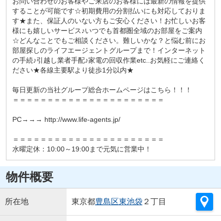
お問い合わせのお客様やご来店のお客様には最新の情報を提供
することが可能です☆初期費用の分割払いにも対応しておりま
す★また、保証人のいない方もご安心ください！お忙しいお客
様にも嬉しいサービス♪いつでも首都圏全域のお部屋をご案内
☆どんなことでもご相談ください。難しいかな？と悩む前にお
部屋探しのライフエージェントグループまで！インターネット
の手続♪引越し業者手配♪家電の回収作業etc..お気軽にご連絡く
ださい★各線主要駅より徒歩1分以内★
毎日更新の当社グループ総合ホームページはこちら！！！
＝＝＝＝＝＝＝＝＝＝＝＝＝＝＝＝＝＝＝＝＝＝
PC→→→ http://www.life-agents.jp/
＝＝＝＝＝＝＝＝＝＝＝＝＝＝＝＝＝＝＝＝＝＝
水曜定休：10:00～19:00まで元気に営業中！
物件概要
所在地
東京都
豊島区
東池袋
２丁目