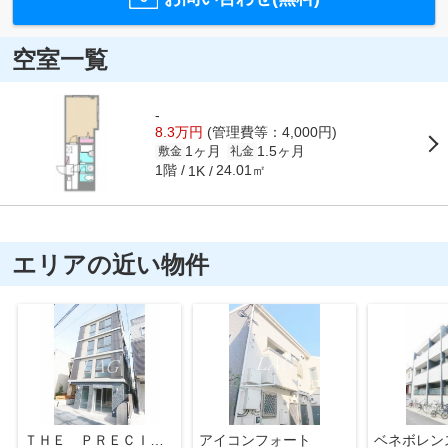
空室一覧
-
8.3万円
(管理費等：4,000円)
1ヶ月
1.5ヶ月
敷金
礼金
1階
24.01㎡
1K
エリアの近い物件
ＴＨＥ ＰＲＥＣＩＯＵＳ 池袋本町
アイコンフォート
ベネボレン