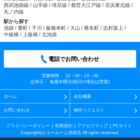
西武池袋線
/
山手線
/
埼京線
/
都営大江戸線
/
京浜東北線
/
丸ノ内線
駅から探す
池袋
/
要町
/
千川
/
板橋本町
/
大山
/
椎名町
/
志村坂上
/
中板橋
/
上板橋
/
北池袋
電話でお問い合わせ
営業時間：
10：00～19：00
定休日：
毎週水曜日(祝日の場合は営業)
ホーム
会社概要
お問い合わせ
物件リクエスト
プライバシーポリシー
利用規約
アクセスマップ
PCサイト
Copyright(c) エールーム池袋店 All rights reserved.