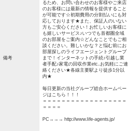
るため、お問い合わせのお客様やご来店
のお客様には最新の情報を提供すること
が可能です☆初期費用の分割払いにも対
応しております★また、保証人のいない
方もご安心ください！お忙しいお客様に
も嬉しいサービス♪いつでも首都圏全域
のお部屋をご案内☆どんなことでもご相
談ください。難しいかな？と悩む前にお
部屋探しのライフエージェントグループ
備考
まで！インターネットの手続♪引越し業
者手配♪家電の回収作業etc..お気軽にご連
絡ください★各線主要駅より徒歩1分以
内★
毎日更新の当社グループ総合ホームペー
ジはこちら！！！
＝＝＝＝＝＝＝＝＝＝＝＝＝＝＝＝＝＝
＝＝＝＝
PC→→→ http://www.life-agents.jp/