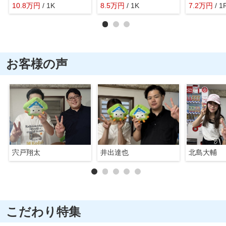
10.8
万
円
/ 1K
8.5
万
円
/ 1K
7.2
万
円
/ 1
お客様の声
宍戸翔太
井出達也
北島大輔
こだわり特集