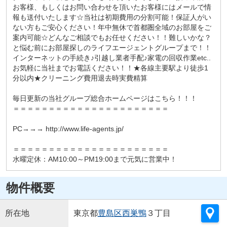
お客様、もしくはお問い合わせを頂いたお客様にはメールで情
報も送付いたします☆当社は初期費用の分割可能！保証人がい
ない方もご安心ください！年中無休で首都圏全域のお部屋をご
案内可能☆どんなご相談でもお任せください！！難しいかな？
と悩む前にお部屋探しのライフエージェントグループまで！！
インターネットの手続き♪引越し業者手配♪家電の回収作業etc..
お気軽に当社までお電話ください！！★各線主要駅より徒歩1
分以内★クリーニング費用退去時実費精算
毎日更新の当社グループ総合ホームページはこちら！！！
＝＝＝＝＝＝＝＝＝＝＝＝＝＝＝＝＝＝＝＝＝＝
PC→→→ http://www.life-agents.jp/
＝＝＝＝＝＝＝＝＝＝＝＝＝＝＝＝＝＝＝＝＝＝
水曜定休：AM10:00～PM19:00まで元気に営業中！
物件概要
所在地
東京都
豊島区
西巣鴨
３丁目