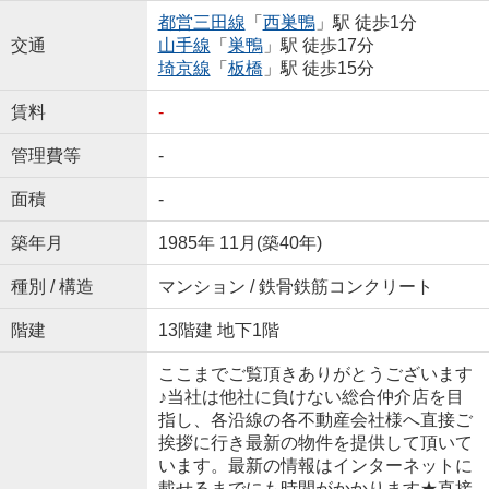
都営三田線
「
西巣鴨
」駅 徒歩1分
交通
山手線
「
巣鴨
」駅 徒歩17分
埼京線
「
板橋
」駅 徒歩15分
賃料
-
管理費等
-
面積
-
築年月
1985年 11月(築40年)
種別 / 構造
マンション / 鉄骨鉄筋コンクリート
階建
13階建 地下1階
ここまでご覧頂きありがとうございます
♪当社は他社に負けない総合仲介店を目
指し、各沿線の各不動産会社様へ直接ご
挨拶に行き最新の物件を提供して頂いて
います。最新の情報はインターネットに
載せるまでにも時間がかかります★直接