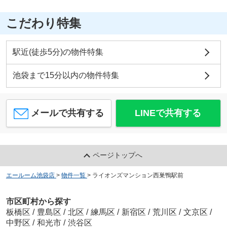
こだわり特集
駅近(徒歩5分)の物件特集
池袋まで15分以内の物件特集
メールで共有する
LINEで共有する
ページトップへ
エールーム池袋店
>
物件一覧
>
ライオンズマンション西巣鴨駅前
市区町村から探す
板橋区
/
豊島区
/
北区
/
練馬区
/
新宿区
/
荒川区
/
文京区
/
中野区
/
和光市
/
渋谷区