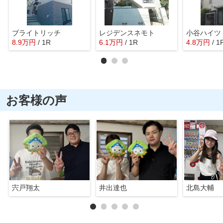
ブライトリッチ
レジデンスネモト
小谷ハイツ
8.9
万
円
/ 1R
6.1
万
円
/ 1R
4.8
万
円
/ 1
お客様の声
宍戸翔太
井出達也
北島大輔