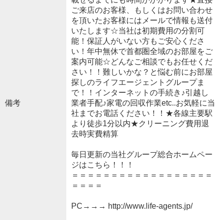
ご来店のお客様、もしくはお問い合わせ
を頂いたお客様にはメールで情報も送付
いたします☆当社は初期費用の分割可
能！保証人がいない方もご安心くださ
い！年中無休で首都圏全域のお部屋をご
案内可能☆どんなご相談でもお任せくだ
さい！！難しいかな？と悩む前にお部屋
探しのライフエージェントグループま
で！！インターネットの手続き♪引越し
備考
業者手配♪家電の回収作業etc..お気軽に当
社までお電話ください！！★各線主要駅
より徒歩1分以内★クリーニング費用退
去時実費精算
毎日更新の当社グループ総合ホームペー
ジはこちら！！！
＝＝＝＝＝＝＝＝＝＝＝＝＝＝＝＝＝＝
＝＝＝＝
PC→→→ http://www.life-agents.jp/