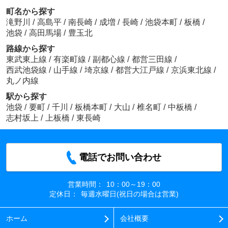
町名から探す
滝野川
/
高島平
/
南長崎
/
成増
/
長崎
/
池袋本町
/
板橋
/
池袋
/
高田馬場
/
豊玉北
路線から探す
東武東上線
/
有楽町線
/
副都心線
/
都営三田線
/
西武池袋線
/
山手線
/
埼京線
/
都営大江戸線
/
京浜東北線
/
丸ノ内線
駅から探す
池袋
/
要町
/
千川
/
板橋本町
/
大山
/
椎名町
/
中板橋
/
志村坂上
/
上板橋
/
東長崎
電話でお問い合わせ
営業時間：
10：00～19：00
定休日：
毎週水曜日(祝日の場合は営業)
ホーム
会社概要