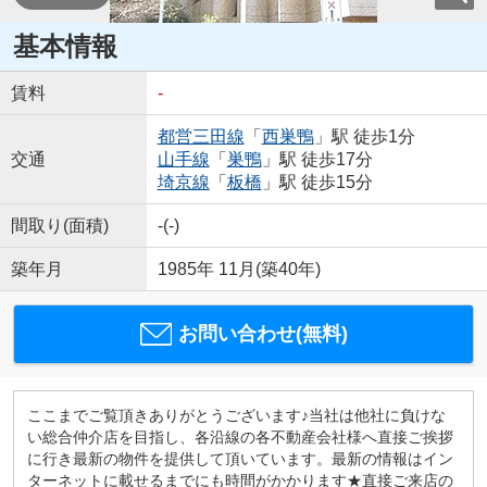
基本情報
賃料
-
都営三田線
「
西巣鴨
」駅 徒歩1分
交通
山手線
「
巣鴨
」駅 徒歩17分
埼京線
「
板橋
」駅 徒歩15分
間取り(面積)
-(-)
築年月
1985年 11月(築40年)
お問い合わせ(無料)
ここまでご覧頂きありがとうございます♪当社は他社に負けな
い総合仲介店を目指し、各沿線の各不動産会社様へ直接ご挨拶
に行き最新の物件を提供して頂いています。最新の情報はイン
ターネットに載せるまでにも時間がかかります★直接ご来店の