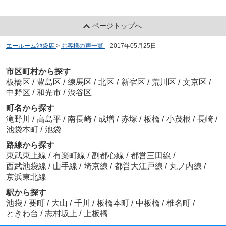
ページトップへ
エールーム池袋店
>
お客様の声一覧
>
2017年05月25日
市区町村から探す
板橋区
/
豊島区
/
練馬区
/
北区
/
新宿区
/
荒川区
/
文京区
/
中野区
/
和光市
/
渋谷区
町名から探す
滝野川
/
高島平
/
南長崎
/
成増
/
赤塚
/
板橋
/
小茂根
/
長崎
/
池袋本町
/
池袋
路線から探す
東武東上線
/
有楽町線
/
副都心線
/
都営三田線
/
西武池袋線
/
山手線
/
埼京線
/
都営大江戸線
/
丸ノ内線
/
京浜東北線
駅から探す
池袋
/
要町
/
大山
/
千川
/
板橋本町
/
中板橋
/
椎名町
/
ときわ台
/
志村坂上
/
上板橋