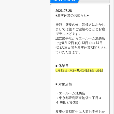
2026-07-28
♦︎夏季休業のお知らせ♦︎
拝啓 盛夏の候、皆様方におかれ
ましては益々ご健勝のこととお慶
び申し上げます。
誠に勝手ながらエールーム池袋店
では8月12日 (水) 13日 (木) 14日
(金)の三日間を夏季休業期間とさせ
ていただきます。
■ 休業日
8月12日 (水)～8月14日 (金) 終日
■ 対象店舗
・エールーム池袋店
（東京都豊島区東池袋１丁目４－
４ 嶋田ビル3階）
夏季休業期間中は大変お不便おか