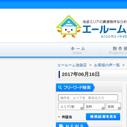
エールーム池袋店
>
お客様の声一覧
>
2017年06月16日
エリア| 駅
賃料
面積
-
件該当