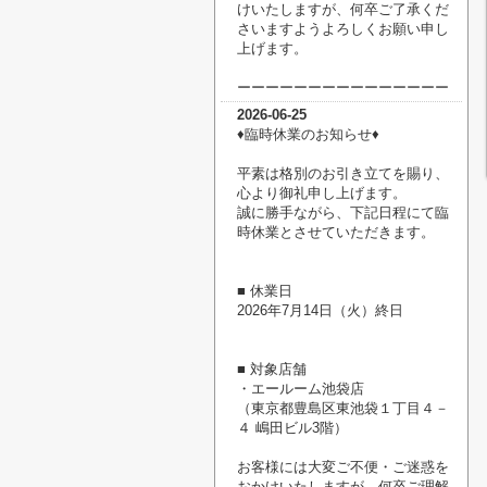
けいたしますが、何卒ご了承くだ
さいますようよろしくお願い申し
上げます。
ーーーーーーーーーーーーーーー
2026-06-25
♦臨時休業のお知らせ♦
平素は格別のお引き立てを賜り、
心より御礼申し上げます。
誠に勝手ながら、下記日程にて臨
時休業とさせていただきます。
■ 休業日
2026年7月14日（火）終日
■ 対象店舗
・エールーム池袋店
（東京都豊島区東池袋１丁目４－
４ 嶋田ビル3階）
お客様には大変ご不便・ご迷惑を
おかけいたしますが、何卒ご理解