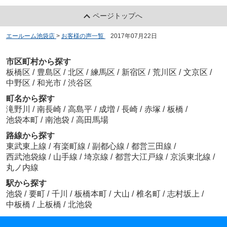
ページトップへ
エールーム池袋店
>
お客様の声一覧
>
2017年07月22日
市区町村から探す
板橋区
/
豊島区
/
北区
/
練馬区
/
新宿区
/
荒川区
/
文京区
/
中野区
/
和光市
/
渋谷区
町名から探す
滝野川
/
南長崎
/
高島平
/
成増
/
長崎
/
赤塚
/
板橋
/
池袋本町
/
南池袋
/
高田馬場
路線から探す
東武東上線
/
有楽町線
/
副都心線
/
都営三田線
/
西武池袋線
/
山手線
/
埼京線
/
都営大江戸線
/
京浜東北線
/
丸ノ内線
駅から探す
池袋
/
要町
/
千川
/
板橋本町
/
大山
/
椎名町
/
志村坂上
/
中板橋
/
上板橋
/
北池袋