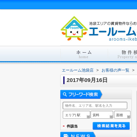
エールーム池袋店
>
お客様の声一覧
>
2017年09月16日
エリア| 駅
賃料
面積
-
件該当