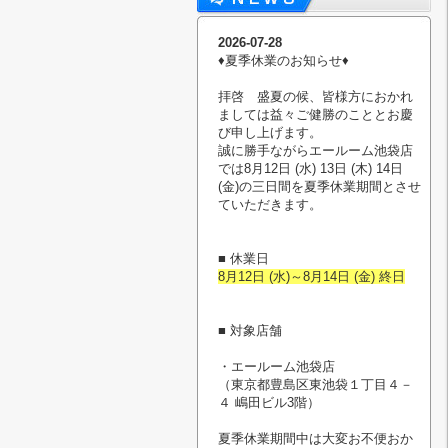
2026-07-28
♦︎夏季休業のお知らせ♦︎
拝啓 盛夏の候、皆様方におかれ
ましては益々ご健勝のこととお慶
び申し上げます。
誠に勝手ながらエールーム池袋店
では8月12日 (水) 13日 (木) 14日
(金)の三日間を夏季休業期間とさせ
ていただきます。
■ 休業日
8月12日 (水)～8月14日 (金) 終日
■ 対象店舗
・エールーム池袋店
（東京都豊島区東池袋１丁目４－
４ 嶋田ビル3階）
夏季休業期間中は大変お不便おか