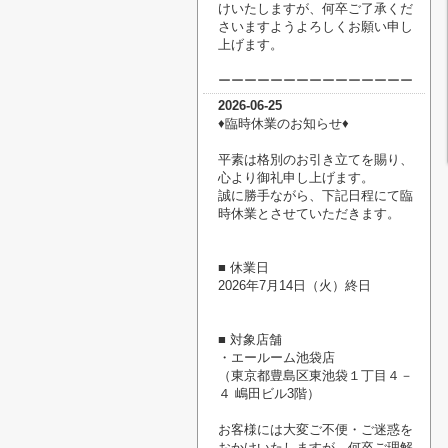
けいたしますが、何卒ご了承くだ
さいますようよろしくお願い申し
上げます。
ーーーーーーーーーーーーーーー
2026-06-25
♦臨時休業のお知らせ♦
平素は格別のお引き立てを賜り、
心より御礼申し上げます。
誠に勝手ながら、下記日程にて臨
時休業とさせていただきます。
■ 休業日
2026年7月14日（火）終日
■ 対象店舗
・エールーム池袋店
（東京都豊島区東池袋１丁目４－
４ 嶋田ビル3階）
お客様には大変ご不便・ご迷惑を
おかけいたしますが、何卒ご理解