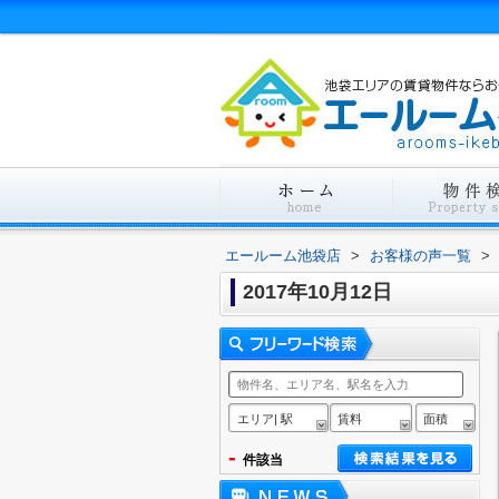
エールーム池袋店
>
お客様の声一覧
>
2017年10月12日
エリア| 駅
賃料
面積
-
件該当