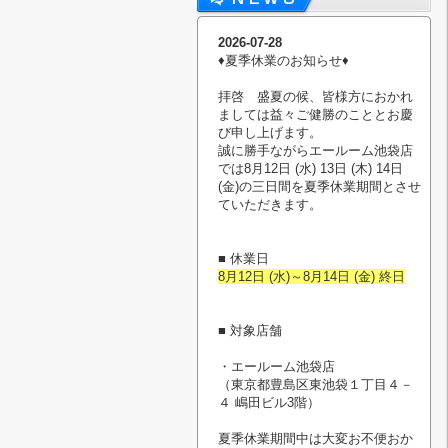
2026-07-28
♦︎夏季休業のお知らせ♦︎
拝啓 盛夏の候、皆様方におかれ
ましては益々ご健勝のこととお慶
び申し上げます。
誠に勝手ながらエールーム池袋店
では8月12日 (水) 13日 (木) 14日
(金)の三日間を夏季休業期間とさせ
ていただきます。
■ 休業日
8月12日 (水)～8月14日 (金) 終日
■ 対象店舗
・エールーム池袋店
（東京都豊島区東池袋１丁目４－
４ 嶋田ビル3階）
夏季休業期間中は大変お不便おか