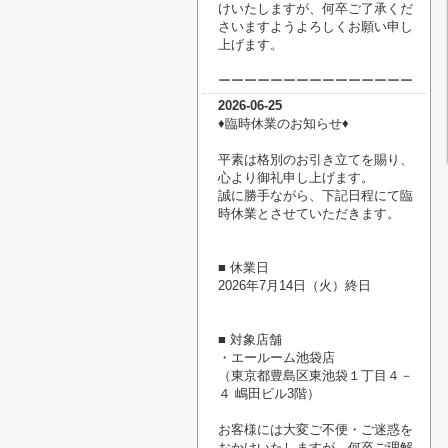
けいたしますが、何卒ご了承くだ
さいますようよろしくお願い申し
上げます。
ーーーーーーーーーーーーーーー
2026-06-25
♦臨時休業のお知らせ♦
平素は格別のお引き立てを賜り、
心より御礼申し上げます。
誠に勝手ながら、下記日程にて臨
時休業とさせていただきます。
■ 休業日
2026年7月14日（火）終日
■ 対象店舗
・エールーム池袋店
（東京都豊島区東池袋１丁目４－
４ 嶋田ビル3階）
お客様には大変ご不便・ご迷惑を
おかけいたしますが、何卒ご理解