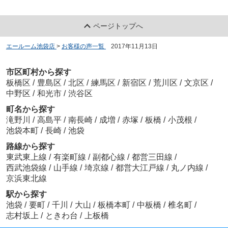
ページトップへ
エールーム池袋店
>
お客様の声一覧
>
2017年11月13日
市区町村から探す
板橋区
/
豊島区
/
北区
/
練馬区
/
新宿区
/
荒川区
/
文京区
/
中野区
/
和光市
/
渋谷区
町名から探す
滝野川
/
高島平
/
南長崎
/
成増
/
赤塚
/
板橋
/
小茂根
/
池袋本町
/
長崎
/
池袋
路線から探す
東武東上線
/
有楽町線
/
副都心線
/
都営三田線
/
西武池袋線
/
山手線
/
埼京線
/
都営大江戸線
/
丸ノ内線
/
京浜東北線
駅から探す
池袋
/
要町
/
千川
/
大山
/
板橋本町
/
中板橋
/
椎名町
/
志村坂上
/
ときわ台
/
上板橋