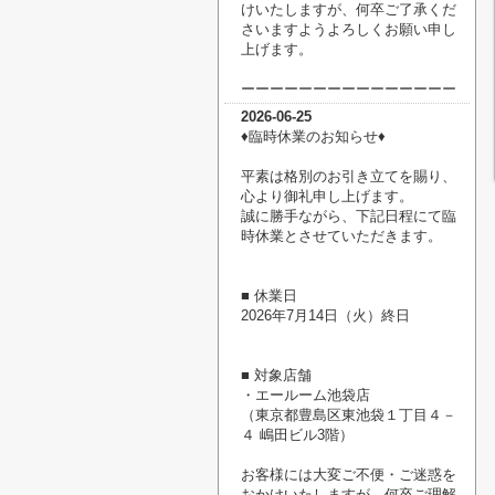
けいたしますが、何卒ご了承くだ
さいますようよろしくお願い申し
上げます。
ーーーーーーーーーーーーーーー
2026-06-25
♦臨時休業のお知らせ♦
平素は格別のお引き立てを賜り、
心より御礼申し上げます。
誠に勝手ながら、下記日程にて臨
時休業とさせていただきます。
■ 休業日
2026年7月14日（火）終日
■ 対象店舗
・エールーム池袋店
（東京都豊島区東池袋１丁目４－
４ 嶋田ビル3階）
お客様には大変ご不便・ご迷惑を
おかけいたしますが、何卒ご理解