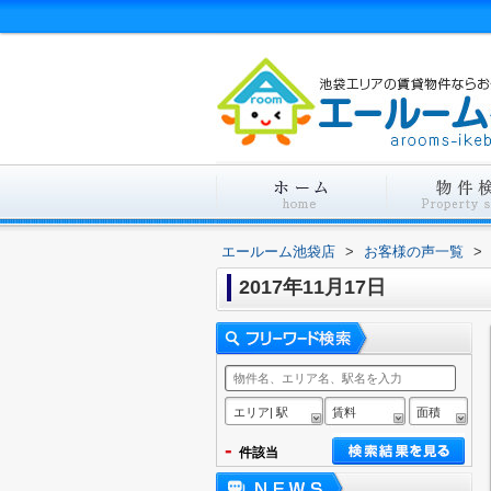
エールーム池袋店
>
お客様の声一覧
>
2017年11月17日
エリア| 駅
賃料
面積
-
件該当