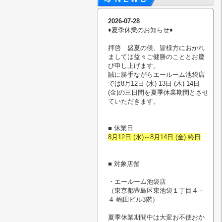
2026-07-28
♦︎夏季休業のお知らせ♦︎
拝啓 盛夏の候、皆様方におかれ
ましては益々ご健勝のこととお慶
び申し上げます。
誠に勝手ながらエールーム池袋店
では8月12日 (水) 13日 (木) 14日
(金)の三日間を夏季休業期間とさせ
ていただきます。
■ 休業日
8月12日 (水)～8月14日 (金) 終日
■ 対象店舗
・エールーム池袋店
（東京都豊島区東池袋１丁目４－
４ 嶋田ビル3階）
夏季休業期間中は大変お不便おか