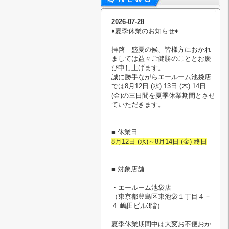
2026-07-28
♦︎夏季休業のお知らせ♦︎
拝啓 盛夏の候、皆様方におかれ
ましては益々ご健勝のこととお慶
び申し上げます。
誠に勝手ながらエールーム池袋店
では8月12日 (水) 13日 (木) 14日
(金)の三日間を夏季休業期間とさせ
ていただきます。
■ 休業日
8月12日 (水)～8月14日 (金) 終日
■ 対象店舗
・エールーム池袋店
（東京都豊島区東池袋１丁目４－
４ 嶋田ビル3階）
夏季休業期間中は大変お不便おか