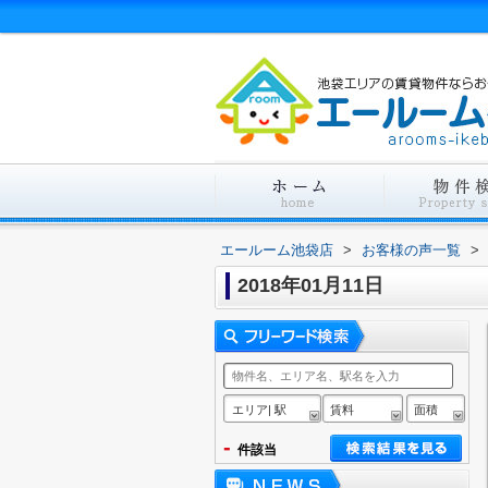
エールーム池袋店
>
お客様の声一覧
>
2018年01月11日
エリア| 駅
賃料
面積
-
件該当