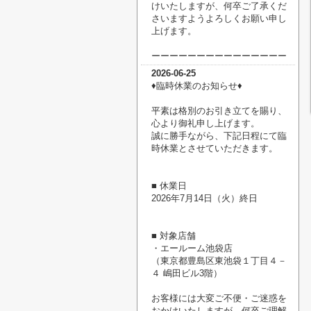
けいたしますが、何卒ご了承くだ
さいますようよろしくお願い申し
上げます。
ーーーーーーーーーーーーーーー
2026-06-25
♦臨時休業のお知らせ♦
平素は格別のお引き立てを賜り、
心より御礼申し上げます。
誠に勝手ながら、下記日程にて臨
時休業とさせていただきます。
■ 休業日
2026年7月14日（火）終日
■ 対象店舗
・エールーム池袋店
（東京都豊島区東池袋１丁目４－
４ 嶋田ビル3階）
お客様には大変ご不便・ご迷惑を
おかけいたしますが、何卒ご理解