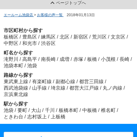
ページトップへ
エールーム池袋店
>
お客様の声一覧
>
2018年01月13日
市区町村から探す
板橋区
/
豊島区
/
練馬区
/
北区
/
新宿区
/
荒川区
/
文京区
/
中野区
/
和光市
/
渋谷区
町名から探す
滝野川
/
高島平
/
南長崎
/
成増
/
赤塚
/
板橋
/
小茂根
/
長崎
/
池袋本町
/
池袋
路線から探す
東武東上線
/
有楽町線
/
副都心線
/
都営三田線
/
西武池袋線
/
山手線
/
埼京線
/
都営大江戸線
/
丸ノ内線
/
京浜東北線
駅から探す
池袋
/
要町
/
大山
/
千川
/
板橋本町
/
中板橋
/
椎名町
/
ときわ台
/
志村坂上
/
上板橋