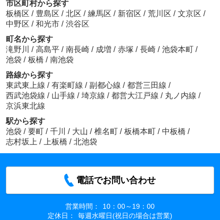
市区町村から探す
板橋区
/
豊島区
/
北区
/
練馬区
/
新宿区
/
荒川区
/
文京区
/
中野区
/
和光市
/
渋谷区
町名から探す
滝野川
/
高島平
/
南長崎
/
成増
/
赤塚
/
長崎
/
池袋本町
/
池袋
/
板橋
/
南池袋
路線から探す
東武東上線
/
有楽町線
/
副都心線
/
都営三田線
/
西武池袋線
/
山手線
/
埼京線
/
都営大江戸線
/
丸ノ内線
/
京浜東北線
駅から探す
池袋
/
要町
/
千川
/
大山
/
椎名町
/
板橋本町
/
中板橋
/
志村坂上
/
上板橋
/
北池袋
電話でお問い合わせ
営業時間：
10：00～19：00
定休日：
毎週水曜日(祝日の場合は営業)