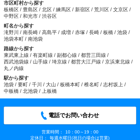
市区町村から探す
板橋区
/
豊島区
/
北区
/
練馬区
/
新宿区
/
荒川区
/
文京区
/
中野区
/
和光市
/
渋谷区
町名から探す
滝野川
/
南長崎
/
高島平
/
成増
/
赤塚
/
長崎
/
板橋
/
池袋
/
池袋本町
/
南池袋
路線から探す
東武東上線
/
有楽町線
/
副都心線
/
都営三田線
/
西武池袋線
/
山手線
/
埼京線
/
都営大江戸線
/
京浜東北線
/
丸ノ内線
駅から探す
池袋
/
要町
/
千川
/
大山
/
板橋本町
/
椎名町
/
志村坂上
/
中板橋
/
北池袋
/
上板橋
電話でお問い合わせ
営業時間：
10：00～19：00
定休日：
毎週水曜日(祝日の場合は営業)