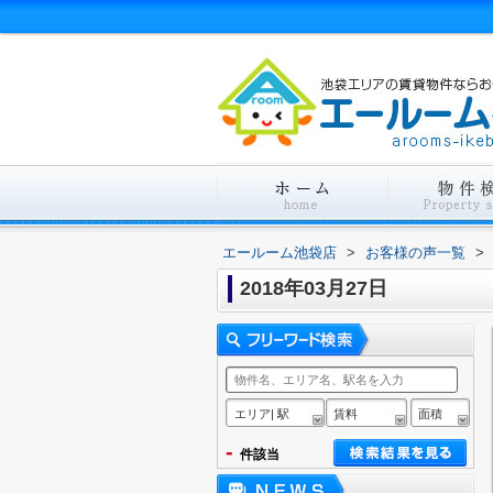
エールーム池袋店
>
お客様の声一覧
>
2018年03月27日
エリア| 駅
賃料
面積
-
件該当