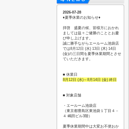
2026-07-28
♦︎夏季休業のお知らせ♦︎
拝啓 盛夏の候、皆様方におかれ
ましては益々ご健勝のこととお慶
び申し上げます。
誠に勝手ながらエールーム池袋店
では8月12日 (水) 13日 (木) 14日
(金)の三日間を夏季休業期間とさせ
ていただきます。
■ 休業日
8月12日 (水)～8月14日 (金) 終日
■ 対象店舗
・エールーム池袋店
（東京都豊島区東池袋１丁目４－
４ 嶋田ビル3階）
夏季休業期間中は大変お不便おか