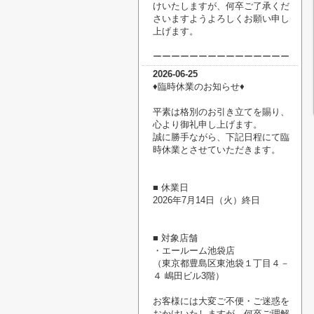
けいたしますが、何卒ご了承くだ
さいますようよろしくお願い申し
上げます。
ーーーーーーーーーーーーーーー
2026-06-25
♦臨時休業のお知らせ♦
平素は格別のお引き立てを賜り、
心より御礼申し上げます。
誠に勝手ながら、下記日程にて臨
時休業とさせていただきます。
■ 休業日
2026年7月14日（火）終日
■ 対象店舗
・エールーム池袋店
（東京都豊島区東池袋１丁目４－
４ 嶋田ビル3階）
お客様には大変ご不便・ご迷惑を
おかけいたしますが、何卒ご理解