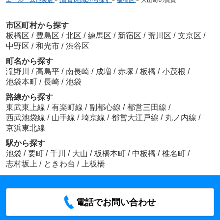
エールーム池袋店
>
(賃貸)地域から探す
>
板橋区
>
大山町の賃貸
市区町村から探す
板橋区
/
豊島区
/
北区
/
練馬区
/
新宿区
/
荒川区
/
文京区
/
中野区
/
和光市
/
渋谷区
町名から探す
滝野川
/
高島平
/
南長崎
/
成増
/
赤塚
/
板橋
/
小茂根
/
池袋本町
/
長崎
/
池袋
路線から探す
東武東上線
/
有楽町線
/
副都心線
/
都営三田線
/
西武池袋線
/
山手線
/
埼京線
/
都営大江戸線
/
丸ノ内線
/
京浜東北線
駅から探す
池袋
/
要町
/
千川
/
大山
/
板橋本町
/
中板橋
/
椎名町
/
志村坂上
/
ときわ台
/
上板橋
電話でお問い合わせ