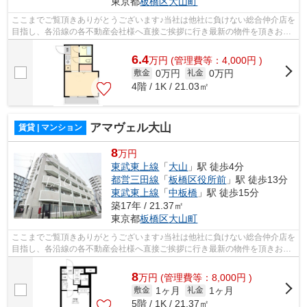
東京都
板橋区
大山町
ここまでご覧頂きありがとうございます♪当社は他社に負けない総合仲介店を
目指し、各沿線の各不動産会社様へ直接ご挨拶に行き最新の物件を頂きお客
様へ提供しております！最新の情報は...
6.4
万
円
(管理費等：4,000円 )
0万円
0万円
敷金
礼金
4階 / 1K / 21.03㎡
アマヴェル大山
賃貸 | マンション
8
万円
東武東上線
「
大山
」駅 徒歩4分
都営三田線
「
板橋区役所前
」駅 徒歩13分
東武東上線
「
中板橋
」駅 徒歩15分
築17年 / 21.37㎡
東京都
板橋区
大山町
ここまでご覧頂きありがとうございます♪当社は他社に負けない総合仲介店を
目指し、各沿線の各不動産会社様へ直接ご挨拶に行き最新の物件を頂きお客
様へ提供しております！最新の情報は...
8
万
円
(管理費等：8,000円 )
1ヶ月
1ヶ月
敷金
礼金
5階 / 1K / 21.37㎡