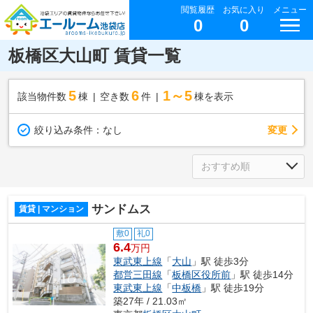
閲覧履歴
お気に入り
メニュー
0
0
板橋区大山町 賃貸一覧
5
6
1～5
該当物件数
棟
空き数
件
棟を表示
変更
絞り込み条件：
なし
サンドムス
賃貸 | マンション
敷0
礼0
6.4
万円
東武東上線
「
大山
」駅 徒歩3分
都営三田線
「
板橋区役所前
」駅 徒歩14分
東武東上線
「
中板橋
」駅 徒歩19分
築27年 / 21.03㎡