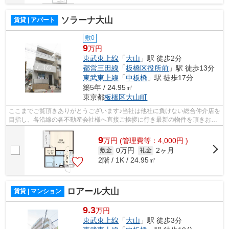
ソラーナ大山
賃貸 | アパート
敷0
9
万円
東武東上線
「
大山
」駅 徒歩2分
都営三田線
「
板橋区役所前
」駅 徒歩13分
東武東上線
「
中板橋
」駅 徒歩17分
築5年 / 24.95㎡
東京都
板橋区
大山町
ここまでご覧頂きありがとうございます♪当社は他社に負けない総合仲介店を
目指し、各沿線の各不動産会社様へ直接ご挨拶に行き最新の物件を頂きお客
様へ提供しております！最新の情報は...
9
万
円
(管理費等：4,000円 )
0万円
2ヶ月
敷金
礼金
2階 / 1K / 24.95㎡
ロアール大山
賃貸 | マンション
9.3
万円
東武東上線
「
大山
」駅 徒歩3分