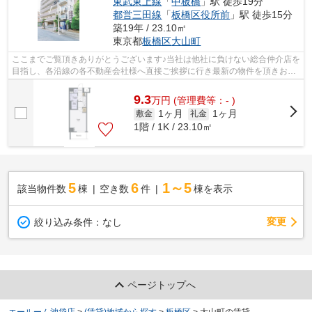
東武東上線
「
中板橋
」駅 徒歩19分
都営三田線
「
板橋区役所前
」駅 徒歩15分
築19年 / 23.10㎡
東京都
板橋区
大山町
ここまでご覧頂きありがとうございます♪当社は他社に負けない総合仲介店を
目指し、各沿線の各不動産会社様へ直接ご挨拶に行き最新の物件を頂きお客
様へ提供しております！最新の情報は...
9.3
万
円
(管理費等：- )
1ヶ月
1ヶ月
敷金
礼金
1階 / 1K / 23.10㎡
5
6
1～5
該当物件数
棟
空き数
件
棟を表示
変更
絞り込み条件：
なし
ページトップへ