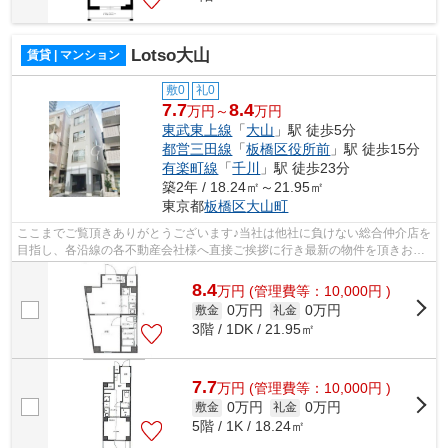
Lotso大山
賃貸 | マンション
敷0
礼0
7.7
8.4
万円～
万円
東武東上線
「
大山
」駅 徒歩5分
都営三田線
「
板橋区役所前
」駅 徒歩15分
有楽町線
「
千川
」駅 徒歩23分
築2年 / 18.24㎡～21.95㎡
東京都
板橋区
大山町
ここまでご覧頂きありがとうございます♪当社は他社に負けない総合仲介店を
目指し、各沿線の各不動産会社様へ直接ご挨拶に行き最新の物件を頂きお客
様へ提供しております！最新の情報は...
8.4
万
円
(管理費等：10,000円 )
0万円
0万円
敷金
礼金
3階 / 1DK / 21.95㎡
7.7
万
円
(管理費等：10,000円 )
0万円
0万円
敷金
礼金
5階 / 1K / 18.24㎡