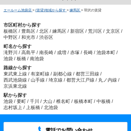
エールーム池袋店
>
(賃貸)地域から探す
>
練馬区
>
羽沢の賃貸
市区町村から探す
板橋区
/
豊島区
/
北区
/
練馬区
/
新宿区
/
荒川区
/
文京区
/
中野区
/
和光市
/
渋谷区
町名から探す
滝野川
/
高島平
/
南長崎
/
成増
/
赤塚
/
長崎
/
池袋本町
/
池袋
/
板橋
/
南池袋
路線から探す
東武東上線
/
有楽町線
/
副都心線
/
都営三田線
/
西武池袋線
/
山手線
/
埼京線
/
都営大江戸線
/
丸ノ内線
/
京浜東北線
駅から探す
池袋
/
要町
/
千川
/
大山
/
椎名町
/
板橋本町
/
中板橋
/
志村坂上
/
上板橋
/
北池袋
電話でお問い合わせ