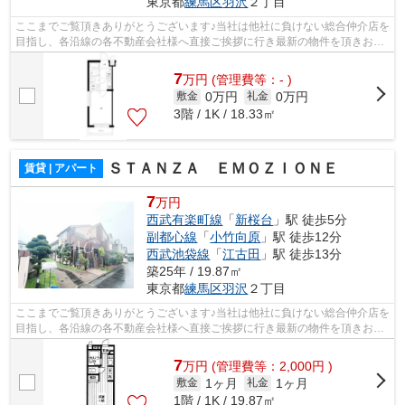
東京都
練馬区
羽沢
２丁目
ここまでご覧頂きありがとうございます♪当社は他社に負けない総合仲介店を
目指し、各沿線の各不動産会社様へ直接ご挨拶に行き最新の物件を頂きお客
様へ提供しております！最新の情報は...
7
万
円
(管理費等：- )
0万円
0万円
敷金
礼金
3階 / 1K / 18.33㎡
ＳＴＡＮＺＡ ＥＭＯＺＩＯＮＥ
賃貸 | アパート
7
万円
西武有楽町線
「
新桜台
」駅 徒歩5分
副都心線
「
小竹向原
」駅 徒歩12分
西武池袋線
「
江古田
」駅 徒歩13分
築25年 / 19.87㎡
東京都
練馬区
羽沢
２丁目
ここまでご覧頂きありがとうございます♪当社は他社に負けない総合仲介店を
目指し、各沿線の各不動産会社様へ直接ご挨拶に行き最新の物件を頂きお客
様へ提供しております！最新の情報は...
7
万
円
(管理費等：2,000円 )
1ヶ月
1ヶ月
敷金
礼金
1階 / 1K / 19.87㎡