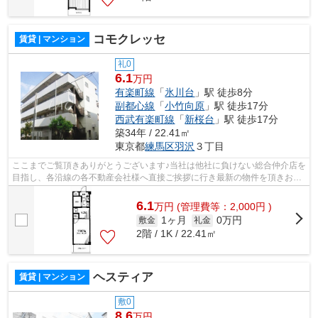
コモクレッセ
賃貸 | マンション
礼0
6.1
万円
有楽町線
「
氷川台
」駅 徒歩8分
副都心線
「
小竹向原
」駅 徒歩17分
西武有楽町線
「
新桜台
」駅 徒歩17分
築34年 / 22.41㎡
東京都
練馬区
羽沢
３丁目
ここまでご覧頂きありがとうございます♪当社は他社に負けない総合仲介店を
目指し、各沿線の各不動産会社様へ直接ご挨拶に行き最新の物件を頂きお客
様へ提供しております！最新の情報は...
6.1
万
円
(管理費等：2,000円 )
1ヶ月
0万円
敷金
礼金
2階 / 1K / 22.41㎡
ヘスティア
賃貸 | マンション
敷0
8.6
万円