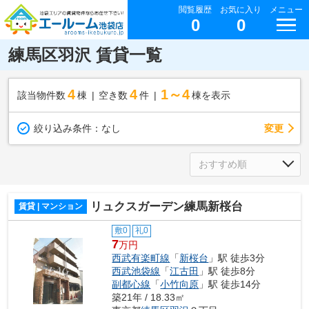
閲覧履歴
お気に入り
メニュー
0
0
練馬区羽沢 賃貸一覧
4
4
1～4
該当物件数
棟
空き数
件
棟を表示
変更
絞り込み条件：
なし
リュクスガーデン練馬新桜台
賃貸 | マンション
敷0
礼0
7
万円
西武有楽町線
「
新桜台
」駅 徒歩3分
西武池袋線
「
江古田
」駅 徒歩8分
副都心線
「
小竹向原
」駅 徒歩14分
築21年 / 18.33㎡