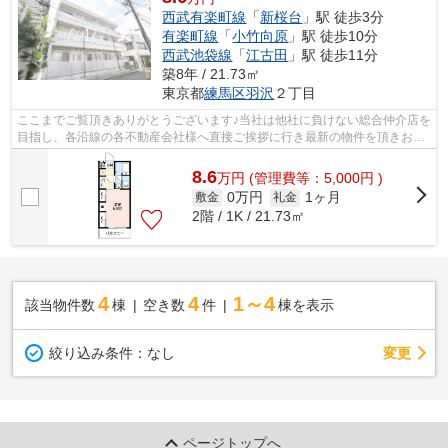
西武有楽町線
「
新桜台
」駅 徒歩3分
有楽町線
「
小竹向原
」駅 徒歩10分
西武池袋線
「
江古田
」駅 徒歩11分
築8年 / 21.73㎡
東京都
練馬区
羽沢
２丁目
ここまでご覧頂きありがとうございます♪当社は他社に負けない総合仲介店を
目指し、各沿線の各不動産会社様へ直接ご挨拶に行き最新の物件を頂きお客
様へ提供しております！最新の情報は...
8.6
万
円
(管理費等：5,000円 )
0万円
1ヶ月
敷金
礼金
2階 / 1K / 21.73㎡
4
4
1～4
該当物件数
棟
空き数
件
棟を表示
変更
絞り込み条件：
なし
ページトップへ