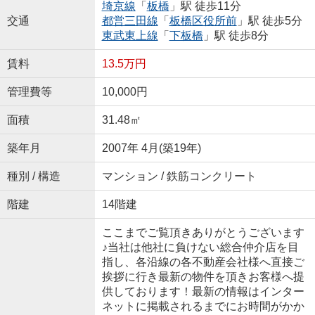
埼京線
「
板橋
」駅 徒歩11分
交通
都営三田線
「
板橋区役所前
」駅 徒歩5分
東武東上線
「
下板橋
」駅 徒歩8分
賃料
13.5万円
管理費等
10,000円
面積
31.48㎡
築年月
2007年 4月(築19年)
種別 / 構造
マンション / 鉄筋コンクリート
階建
14階建
ここまでご覧頂きありがとうございます
♪当社は他社に負けない総合仲介店を目
指し、各沿線の各不動産会社様へ直接ご
挨拶に行き最新の物件を頂きお客様へ提
供しております！最新の情報はインター
ネットに掲載されるまでにお時間がかか