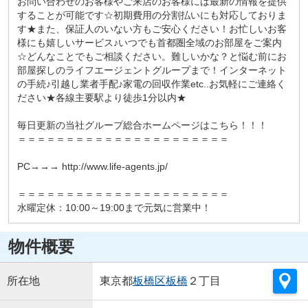
お問い合わせのお客様やご来店のお客様には最新の情報を提供
することが可能です☆初期費用の分割払いにも対応しておりま
す★また、保証人のいない方もご安心ください！お忙しいお客
様にも嬉しいサービス♪いつでも首都圏全域のお部屋をご案内
☆どんなことでもご相談ください。難しいかな？と悩む前にお
部屋探しのライフエージェントグループまで！インターネット
の手続♪引越し業者手配♪家電の回収作業etc..お気軽にご連絡く
ださい★各線主要駅より徒歩1分以内★
毎日更新の当社グループ総合ホームページはこちら！！！
＝＝＝＝＝＝＝＝＝＝＝＝＝＝＝＝＝＝＝＝＝＝
PC→→→ http://www.life-agents.jp/
＝＝＝＝＝＝＝＝＝＝＝＝＝＝＝＝＝＝＝＝＝＝
水曜定休：10:00～19:00まで元気に営業中！
物件概要
所在地
東京都
板橋区
板橋
２丁目