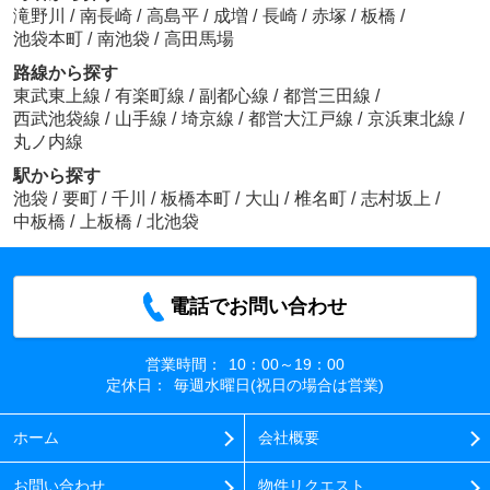
滝野川
/
南長崎
/
高島平
/
成増
/
長崎
/
赤塚
/
板橋
/
池袋本町
/
南池袋
/
高田馬場
路線から探す
東武東上線
/
有楽町線
/
副都心線
/
都営三田線
/
西武池袋線
/
山手線
/
埼京線
/
都営大江戸線
/
京浜東北線
/
丸ノ内線
駅から探す
池袋
/
要町
/
千川
/
板橋本町
/
大山
/
椎名町
/
志村坂上
/
中板橋
/
上板橋
/
北池袋
電話でお問い合わせ
営業時間：
10：00～19：00
定休日：
毎週水曜日(祝日の場合は営業)
ホーム
会社概要
お問い合わせ
物件リクエスト