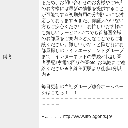
るため、お問い合わせのお客様やご来店
のお客様には最新の情報を提供すること
が可能です☆初期費用の分割払いにも対
応しております★また、保証人のいない
方もご安心ください！お忙しいお客様に
も嬉しいサービス♪いつでも首都圏全域
のお部屋をご案内☆どんなことでもご相
談ください。難しいかな？と悩む前にお
部屋探しのライフエージェントグループ
備考
まで！インターネットの手続♪引越し業
者手配♪家電の回収作業etc..お気軽にご連
絡ください★各線主要駅より徒歩1分以
内★
毎日更新の当社グループ総合ホームペー
ジはこちら！！！
＝＝＝＝＝＝＝＝＝＝＝＝＝＝＝＝＝＝
＝＝＝＝
PC→→→ http://www.life-agents.jp/