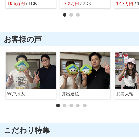
10.5
万
円
/ 1DK
12.2
万
円
/ 2DK
12.2
万
円
/
お客様の声
宍戸翔太
井出達也
北島大輔
こだわり特集