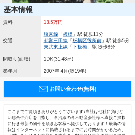
基本情報
賃料
13.5万円
埼京線
「
板橋
」駅 徒歩11分
交通
都営三田線
「
板橋区役所前
」駅 徒歩5分
東武東上線
「
下板橋
」駅 徒歩8分
間取り(面積)
1DK(31.48㎡)
築年月
2007年 4月(築19年)
お問い合わせ(無料)
ここまでご覧頂きありがとうございます♪当社は他社に負けな
い総合仲介店を目指し、各沿線の各不動産会社様へ直接ご挨拶
に行き最新の物件を頂きお客様へ提供しております！最新の情
報はインターネットに掲載されるまでにお時間がかかるため、