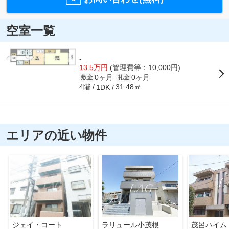
空室一覧
-
13.5万円
(管理費等：10,000円)
0ヶ月
0ヶ月
敷金
礼金
4階
31.48㎡
1DK
エリアの近い物件
ジェイ・コート
ラリュール小茂根
茂呂ハイム