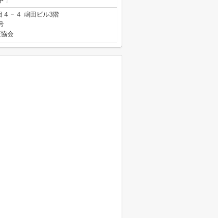
業中！
４－４ 嶋田ビル3階
号
証協会