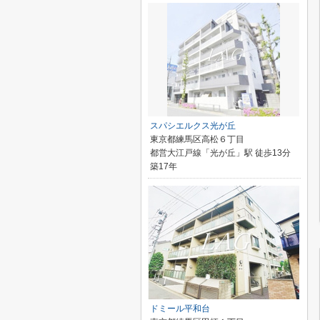
スパシエルクス光が丘
東京都練馬区高松６丁目
都営大江戸線「光が丘」駅 徒歩13分
築17年
ドミール平和台