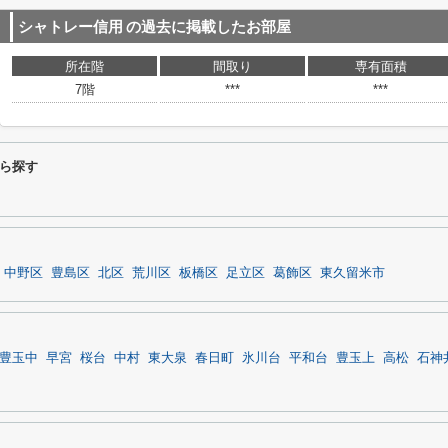
シャトレー信用
の過去に掲載したお部屋
所在階
間取り
専有面積
7階
***
***
ら探す
中野区
豊島区
北区
荒川区
板橋区
足立区
葛飾区
東久留米市
豊玉中
早宮
桜台
中村
東大泉
春日町
氷川台
平和台
豊玉上
高松
石神