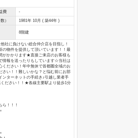
益費
-
年数）
1981年 10月 ( 築44年 )
8階建
は他社に負けない総合仲介店を目指し！
新の物件を提供して頂いています！！最
間がかかります★直接ご来店のお客様も
で情報を送ったりもしています☆当社は
心ください！年中無休で首都圏全域のお
ださい！！難しいかな？と悩む前にお部
インターネットの手続き♪引越し業者手
電話ください！！★各線主要駅より徒歩1分
ちら！！！
＝
＝