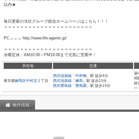
以内★
毎日更新の当社グループ総合ホームページはこちら！！！
＝＝＝＝＝＝＝＝＝＝＝＝＝＝＝＝＝＝＝＝＝＝
PC→→→ http://www.life-agents.jp/
＝＝＝＝＝＝＝＝＝＝＝＝＝＝＝＝＝＝＝＝＝＝
水曜定休：AM10:00～PM19:00まで元気に営業中！
所在地
交通
築
西武池袋線
「
中村橋
」駅 徒歩4分
8
東京都
練馬区
中村北
２丁目
西武池袋線
「
練馬
」駅 徒歩13分
鉄
西武豊島線
「
豊島園
」駅 徒歩15分
ー
物件情報