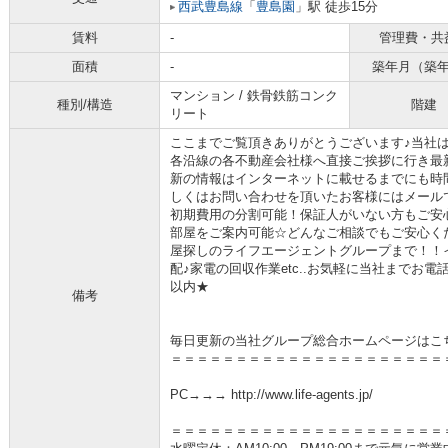
西武豊島線
「
豊島園
」駅 徒歩15分
賃料
-
管理費・共
面積
-
築年月（築
マンション / 鉄骨鉄筋コンク
種別/構造
階建
リート
ここまでご覧頂きありがとうございます♪当社
各沿線の各不動産会社様へ直接ご挨拶に行き最
新の情報はインターネットに載せるまでにも時
しくはお問い合わせを頂いたお客様にはメール
初期費用の分割可能！保証人がいない方もご安
部屋をご案内可能☆どんなご相談でもご安心く
屋探しのライフエージェントグループまで！！
配♪家電の回収作業etc..お気軽に当社までお
以内★
備考
毎日更新の当社グループ総合ホームページはこ
＝＝＝＝＝＝＝＝＝＝＝＝＝＝＝＝＝＝＝＝＝
PC→→→ http://www.life-agents.jp/
＝＝＝＝＝＝＝＝＝＝＝＝＝＝＝＝＝＝＝＝＝