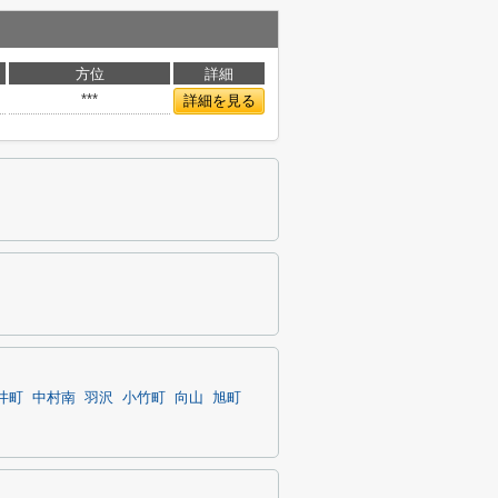
方位
詳細
***
詳細を見る
井町
中村南
羽沢
小竹町
向山
旭町