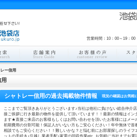
営業時間：10：00～19：
トレー信用
信用
シャトレー信用
の過去掲載物件情報
現況の確認はお気軽
ここまでご覧頂きありがとうございます♪当社は他社に負けない総合仲介
接ご挨拶に行き最新の物件を提供して頂いています！！最新の情報はイン
ます★直接ご来店のお客様もしくはお問い合わせを頂いたお客様にはメー
初期費用の分割可能！保証人がいない方もご安心ください！年中無休で首
相談でもご安心ください！！難しいかな？と悩む前にお部屋探しのライフ
ットの手続き♪引越し業者手配♪家電の回収作業etc..お気軽に当社までお