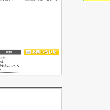
建物
44年
階建
骨鉄筋コンクリ
ト