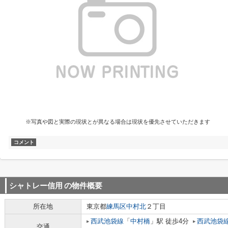
※写真や図と実際の現状とが異なる場合は現状を優先させていただきます
コメント
シャトレー信用
の物件概要
所在地
東京都
練馬区
中村北
２丁目
西武池袋線
「
中村橋
」駅 徒歩4分
西武池袋
交通