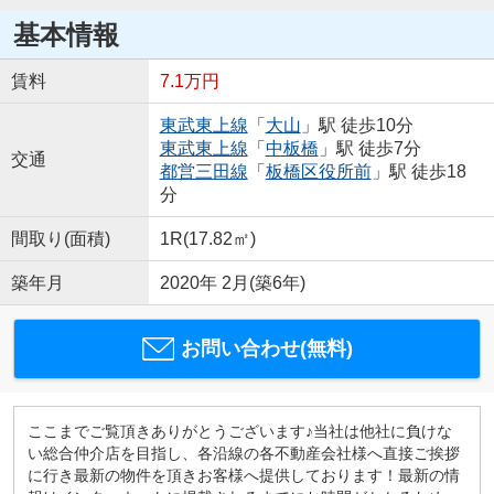
基本情報
賃料
7.1万円
東武東上線
「
大山
」駅 徒歩10分
東武東上線
「
中板橋
」駅 徒歩7分
交通
都営三田線
「
板橋区役所前
」駅 徒歩18
分
間取り(面積)
1R(17.82㎡)
築年月
2020年 2月(築6年)
お問い合わせ(無料)
ここまでご覧頂きありがとうございます♪当社は他社に負けな
い総合仲介店を目指し、各沿線の各不動産会社様へ直接ご挨拶
に行き最新の物件を頂きお客様へ提供しております！最新の情