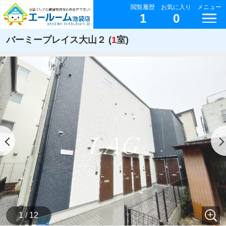
閲覧履歴
お気に入り
メニュー
1
0
バーミープレイス大山２ (
1
室)
1 / 12