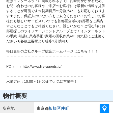
報はインターネットに掲載されるまでにお時間がかかるため、
お問い合わせのお客様やご来店のお客様には最新の情報を提供
することが可能です☆初期費用の分割払いにも対応しておりま
す★また、保証人のいない方もご安心ください！お忙しいお客
様にも嬉しいサービス♪いつでも首都圏全域のお部屋をご案内
☆どんなことでもご相談ください。難しいかな？と悩む前にお
部屋探しのライフエージェントグループまで！インターネット
の手続♪引越し業者手配♪家電の回収作業etc..お気軽にご連絡く
ださい★各線主要駅より徒歩1分以内★
毎日更新の当社グループ総合ホームページはこちら！！！
＝＝＝＝＝＝＝＝＝＝＝＝＝＝＝＝＝＝＝＝＝＝
PC→→→ http://www.life-agents.jp/
＝＝＝＝＝＝＝＝＝＝＝＝＝＝＝＝＝＝＝＝＝＝
水曜定休：10:00～19:00まで元気に営業中！
物件概要
所在地
東京都
板橋区
仲町