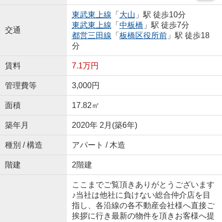
東武東上線
「
大山
」駅 徒歩10分
東武東上線
「
中板橋
」駅 徒歩7分
交通
都営三田線
「
板橋区役所前
」駅 徒歩18
分
賃料
7.1万円
管理費等
3,000円
面積
17.82㎡
築年月
2020年 2月(築6年)
種別 / 構造
アパート / 木造
階建
2階建
ここまでご覧頂きありがとうございます
♪当社は他社に負けない総合仲介店を目
指し、各沿線の各不動産会社様へ直接ご
挨拶に行き最新の物件を頂きお客様へ提