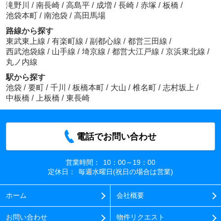
滝野川
/
南長崎
/
高島平
/
成増
/
長崎
/
赤塚
/
板橋
/
池袋本町
/
南池袋
/
高田馬場
路線から探す
東武東上線
/
有楽町線
/
副都心線
/
都営三田線
/
西武池袋線
/
山手線
/
埼京線
/
都営大江戸線
/
京浜東北線
/
丸ノ内線
駅から探す
池袋
/
要町
/
千川
/
板橋本町
/
大山
/
椎名町
/
志村坂上
/
中板橋
/
上板橋
/
東長崎
電話でお問い合わせ
営業時間：
10：00～19：00
定休日：
毎週水曜日(祝日の場合は営業)
ホーム
会社概要
お問い合わせ
物件リクエスト