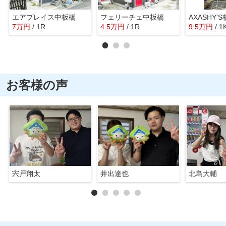
エアプレイス中板橋
フェリーチェ中板橋
AXASHY
7
万
円
/ 1R
4.5
万
円
/ 1R
9.5
万
円
/ 1
お客様の声
宍戸翔太
井出達也
北島大輔