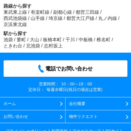
路線から探す
東武東上線
/
有楽町線
/
副都心線
/
都営三田線
/
西武池袋線
/
山手線
/
埼京線
/
都営大江戸線
/
丸ノ内線
/
京浜東北線
駅から探す
池袋
/
要町
/
大山
/
板橋本町
/
千川
/
中板橋
/
椎名町
/
ときわ台
/
北池袋
/
志村坂上
電話でお問い合わせ
営業時間：
10：00～19：00
定休日：
毎週水曜日(祝日の場合は営業)
ホーム
会社概要
お問い合わせ
物件リクエスト