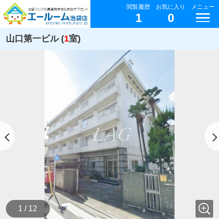
閲覧履歴
お気に入り
メニュー
1
0
山口第一ビル (
1
室)
1 / 12