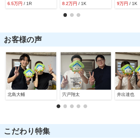
6.5
万
円
/ 1R
8.2
万
円
/ 1K
9
万
円
/ 1K
お客様の声
北島大輔
宍戸翔太
井出達也
こだわり特集