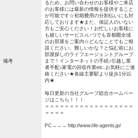
るため、お問い合わせのお客様やご来店
のお客様には最新の情報を提供すること
が可能です☆初期費用の分割払いにも対
応しております★また、保証人のいない
方もご安心ください！お忙しいお客様に
も嬉しいサービス♪いつでも首都圏全域
のお部屋をご案内☆どんなことでもご相
談ください。難しいかな？と悩む前にお
部屋探しのライフエージェントグループ
備考
まで！インターネットの手続♪引越し業
者手配♪家電の回収作業etc..お気軽にご連
絡ください★各線主要駅より徒歩1分以
内★
毎日更新の当社グループ総合ホームペー
ジはこちら！！！
＝＝＝＝＝＝＝＝＝＝＝＝＝＝＝＝＝＝
＝＝＝＝
PC→→→ http://www.life-agents.jp/