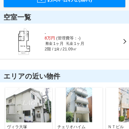
空室一覧
-
8万円
(管理費等：-)
1ヶ月
1ヶ月
敷金
礼金
2階
21.09㎡
1R
エリアの近い物件
ヴィラ大塚
チェリオハイム
ＮＴビル