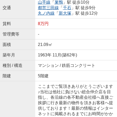
山手線
「
巣鴨
」駅 徒歩10分
交通
都営三田線
「
千石
」駅 徒歩9分
丸ノ内線
「
新大塚
」駅 徒歩12分
賃料
8万円
管理費等
-
面積
21.09㎡
築年月
1963年 11月(築62年)
種別 / 構造
マンション / 鉄筋コンクリート
階建
5階建
ここまでご覧頂きありがとうございます
♪当社は他社に負けない総合仲介店を目
指し、各沿線の各不動産会社様へ直接ご
挨拶に行き最新の物件を頂きお客様へ提
供しております！最新の情報はインター
ネットに掲載されるまでにお時間がかか