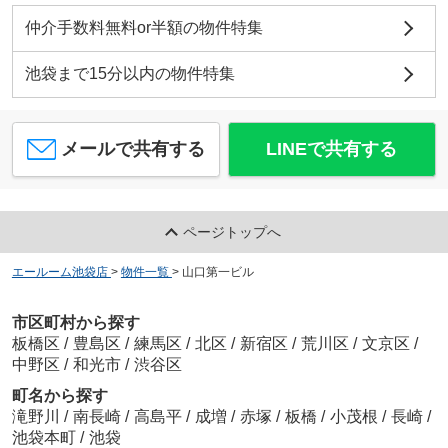
仲介手数料無料or半額の物件特集
池袋まで15分以内の物件特集
メールで共有する
LINEで共有する
ページトップへ
エールーム池袋店
>
物件一覧
>
山口第一ビル
市区町村から探す
板橋区
/
豊島区
/
練馬区
/
北区
/
新宿区
/
荒川区
/
文京区
/
中野区
/
和光市
/
渋谷区
町名から探す
滝野川
/
南長崎
/
高島平
/
成増
/
赤塚
/
板橋
/
小茂根
/
長崎
/
池袋本町
/
池袋