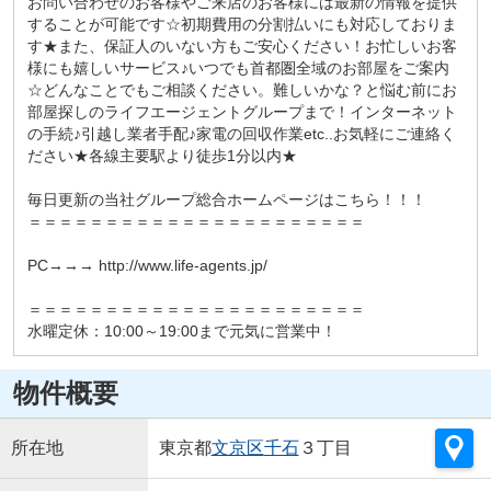
お問い合わせのお客様やご来店のお客様には最新の情報を提供
することが可能です☆初期費用の分割払いにも対応しておりま
す★また、保証人のいない方もご安心ください！お忙しいお客
様にも嬉しいサービス♪いつでも首都圏全域のお部屋をご案内
☆どんなことでもご相談ください。難しいかな？と悩む前にお
部屋探しのライフエージェントグループまで！インターネット
の手続♪引越し業者手配♪家電の回収作業etc..お気軽にご連絡く
ださい★各線主要駅より徒歩1分以内★
毎日更新の当社グループ総合ホームページはこちら！！！
＝＝＝＝＝＝＝＝＝＝＝＝＝＝＝＝＝＝＝＝＝＝
PC→→→ http://www.life-agents.jp/
＝＝＝＝＝＝＝＝＝＝＝＝＝＝＝＝＝＝＝＝＝＝
水曜定休：10:00～19:00まで元気に営業中！
物件概要
所在地
東京都
文京区
千石
３丁目