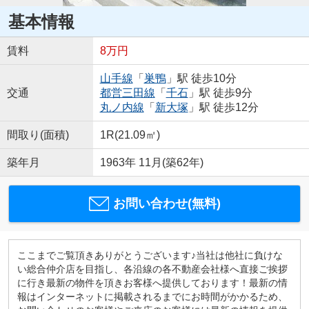
基本情報
賃料
8万円
山手線
「
巣鴨
」駅 徒歩10分
交通
都営三田線
「
千石
」駅 徒歩9分
丸ノ内線
「
新大塚
」駅 徒歩12分
間取り(面積)
1R(21.09㎡)
築年月
1963年 11月(築62年)
お問い合わせ(無料)
ここまでご覧頂きありがとうございます♪当社は他社に負けな
い総合仲介店を目指し、各沿線の各不動産会社様へ直接ご挨拶
に行き最新の物件を頂きお客様へ提供しております！最新の情
報はインターネットに掲載されるまでにお時間がかかるため、