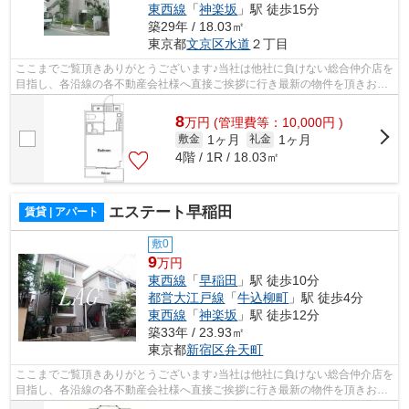
東西線
「
神楽坂
」駅 徒歩15分
築29年 / 18.03㎡
東京都
文京区
水道
２丁目
ここまでご覧頂きありがとうございます♪当社は他社に負けない総合仲介店を
目指し、各沿線の各不動産会社様へ直接ご挨拶に行き最新の物件を頂きお客
様へ提供しております！最新の情報は...
8
万
円
(管理費等：10,000円 )
1ヶ月
1ヶ月
敷金
礼金
4階 / 1R / 18.03㎡
エステート早稲田
賃貸 | アパート
敷0
9
万円
東西線
「
早稲田
」駅 徒歩10分
都営大江戸線
「
牛込柳町
」駅 徒歩4分
東西線
「
神楽坂
」駅 徒歩12分
築33年 / 23.93㎡
東京都
新宿区
弁天町
ここまでご覧頂きありがとうございます♪当社は他社に負けない総合仲介店を
目指し、各沿線の各不動産会社様へ直接ご挨拶に行き最新の物件を頂きお客
様へ提供しております！最新の情報は...