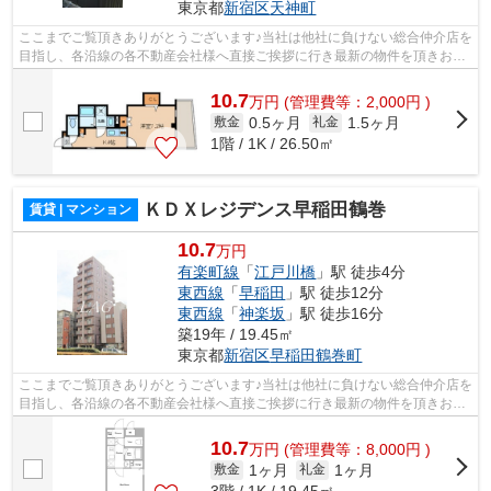
東京都
新宿区
天神町
ここまでご覧頂きありがとうございます♪当社は他社に負けない総合仲介店を
目指し、各沿線の各不動産会社様へ直接ご挨拶に行き最新の物件を頂きお客
様へ提供しております！最新の情報は...
10.7
万
円
(管理費等：2,000円 )
0.5ヶ月
1.5ヶ月
敷金
礼金
1階 / 1K / 26.50㎡
ＫＤＸレジデンス早稲田鶴巻
賃貸 | マンション
10.7
万円
有楽町線
「
江戸川橋
」駅 徒歩4分
東西線
「
早稲田
」駅 徒歩12分
東西線
「
神楽坂
」駅 徒歩16分
築19年 / 19.45㎡
東京都
新宿区
早稲田鶴巻町
ここまでご覧頂きありがとうございます♪当社は他社に負けない総合仲介店を
目指し、各沿線の各不動産会社様へ直接ご挨拶に行き最新の物件を頂きお客
様へ提供しております！最新の情報は...
10.7
万
円
(管理費等：8,000円 )
1ヶ月
1ヶ月
敷金
礼金
3階 / 1K / 19.45㎡