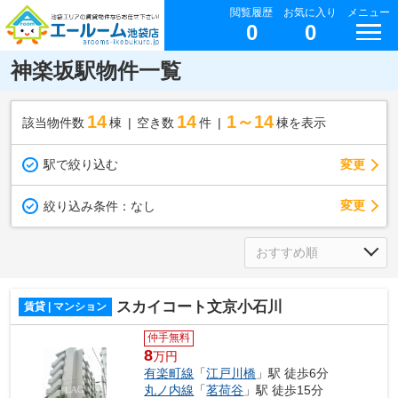
閲覧履歴
お気に入り
メニュー
0
0
神楽坂駅物件一覧
14
14
1～14
該当物件数
棟
空き数
件
棟を表示
駅で絞り込む
変更
変更
絞り込み条件：
なし
スカイコート文京小石川
賃貸 | マンション
仲手無料
8
万円
有楽町線
「
江戸川橋
」駅 徒歩6分
丸ノ内線
「
茗荷谷
」駅 徒歩15分