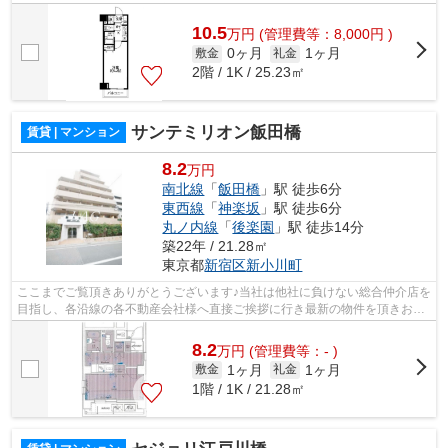
様へ提供しております！最新の情報は...
10.5
万
円
(管理費等：8,000円 )
0ヶ月
1ヶ月
敷金
礼金
2階 / 1K / 25.23㎡
サンテミリオン飯田橋
賃貸 | マンション
8.2
万円
南北線
「
飯田橋
」駅 徒歩6分
東西線
「
神楽坂
」駅 徒歩6分
丸ノ内線
「
後楽園
」駅 徒歩14分
築22年 / 21.28㎡
東京都
新宿区
新小川町
ここまでご覧頂きありがとうございます♪当社は他社に負けない総合仲介店を
目指し、各沿線の各不動産会社様へ直接ご挨拶に行き最新の物件を頂きお客
様へ提供しております！最新の情報は...
8.2
万
円
(管理費等：- )
1ヶ月
1ヶ月
敷金
礼金
1階 / 1K / 21.28㎡