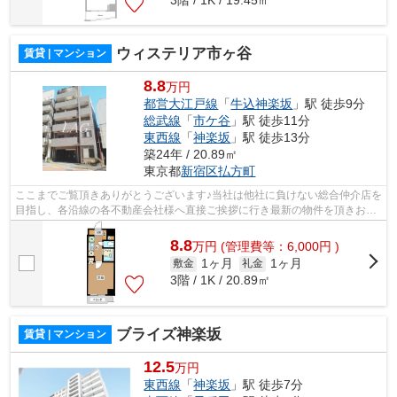
ウィステリア市ヶ谷
賃貸 | マンション
8.8
万円
都営大江戸線
「
牛込神楽坂
」駅 徒歩9分
総武線
「
市ケ谷
」駅 徒歩11分
東西線
「
神楽坂
」駅 徒歩13分
築24年 / 20.89㎡
東京都
新宿区
払方町
ここまでご覧頂きありがとうございます♪当社は他社に負けない総合仲介店を
目指し、各沿線の各不動産会社様へ直接ご挨拶に行き最新の物件を頂きお客
様へ提供しております！最新の情報は...
8.8
万
円
(管理費等：6,000円 )
1ヶ月
1ヶ月
敷金
礼金
3階 / 1K / 20.89㎡
ブライズ神楽坂
賃貸 | マンション
12.5
万円
東西線
「
神楽坂
」駅 徒歩7分