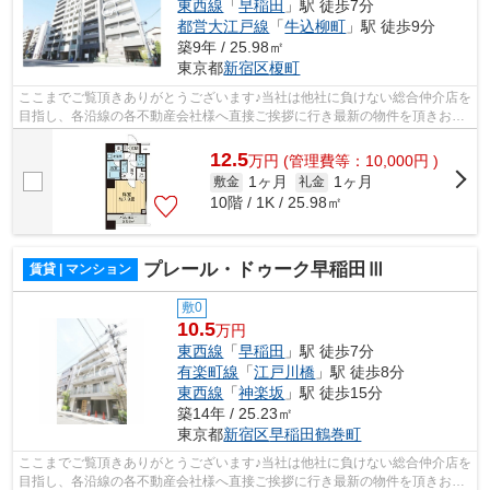
東西線
「
早稲田
」駅 徒歩7分
都営大江戸線
「
牛込柳町
」駅 徒歩9分
築9年 / 25.98㎡
東京都
新宿区
榎町
ここまでご覧頂きありがとうございます♪当社は他社に負けない総合仲介店を
目指し、各沿線の各不動産会社様へ直接ご挨拶に行き最新の物件を頂きお客
様へ提供しております！最新の情報は...
12.5
万
円
(管理費等：10,000円 )
1ヶ月
1ヶ月
敷金
礼金
10階 / 1K / 25.98㎡
プレール・ドゥーク早稲田Ⅲ
賃貸 | マンション
敷0
10.5
万円
東西線
「
早稲田
」駅 徒歩7分
有楽町線
「
江戸川橋
」駅 徒歩8分
東西線
「
神楽坂
」駅 徒歩15分
築14年 / 25.23㎡
東京都
新宿区
早稲田鶴巻町
ここまでご覧頂きありがとうございます♪当社は他社に負けない総合仲介店を
目指し、各沿線の各不動産会社様へ直接ご挨拶に行き最新の物件を頂きお客