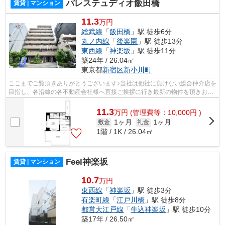
パレステュディオ飯田橋
賃貸 | マンション
11.3
万円
総武線
「
飯田橋
」駅 徒歩6分
丸ノ内線
「
後楽園
」駅 徒歩13分
東西線
「
神楽坂
」駅 徒歩11分
築24年 / 26.04㎡
東京都
新宿区
新小川町
ここまでご覧頂きありがとうございます♪当社は他社に負けない総合仲介店を
目指し、各沿線の各不動産会社様へ直接ご挨拶に行き最新の物件を頂きお客
様へ提供しております！最新の情報は...
11.3
万
円
(管理費等：10,000円 )
1ヶ月
1ヶ月
敷金
礼金
1階 / 1K / 26.04㎡
Feel神楽坂
賃貸 | マンション
10.7
万円
東西線
「
神楽坂
」駅 徒歩3分
有楽町線
「
江戸川橋
」駅 徒歩8分
都営大江戸線
「
牛込神楽坂
」駅 徒歩10分
築17年 / 26.50㎡