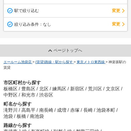
駅で絞り込む
変更
変更
絞り込み条件：
なし
ページトップへ
エールーム池袋店
>
(賃貸)路線・駅から探す
>
東京メトロ東西線
>
神楽坂駅の
賃貸
市区町村から探す
板橋区
/
豊島区
/
北区
/
練馬区
/
新宿区
/
荒川区
/
文京区
/
中野区
/
和光市
/
渋谷区
町名から探す
滝野川
/
高島平
/
南長崎
/
成増
/
赤塚
/
長崎
/
池袋本町
/
池袋
/
板橋
/
南池袋
路線から探す