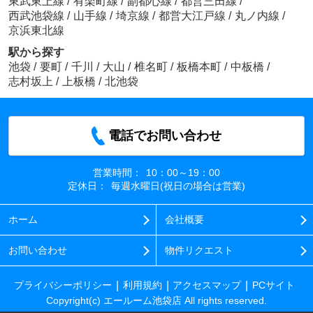
東武東上線
/
有楽町線
/
副都心線
/
都営三田線
/
西武池袋線
/
山手線
/
埼京線
/
都営大江戸線
/
丸ノ内線
/
京浜東北線
駅から探す
池袋
/
要町
/
千川
/
大山
/
椎名町
/
板橋本町
/
中板橋
/
志村坂上
/
上板橋
/
北池袋
電話でお問い合わせ
営業時間：
10：00～19：00
定休日：
毎週水曜日(祝日の場合は営業)
ホーム
会社概要
お問い合わせ
物件リクエスト
プライバシーポリシー
利用規約
アクセスマップ
PCサイト
Copyright(c) エールーム池袋店 All rights reserved.