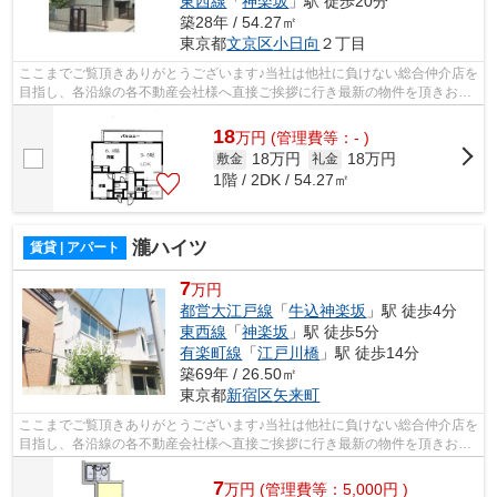
東西線
「
神楽坂
」駅 徒歩20分
築28年 / 54.27㎡
東京都
文京区
小日向
２丁目
ここまでご覧頂きありがとうございます♪当社は他社に負けない総合仲介店を
目指し、各沿線の各不動産会社様へ直接ご挨拶に行き最新の物件を頂きお客
様へ提供しております！最新の情報は...
18
万
円
(管理費等：- )
18万円
18万円
敷金
礼金
1階 / 2DK / 54.27㎡
瀧ハイツ
賃貸 | アパート
7
万円
都営大江戸線
「
牛込神楽坂
」駅 徒歩4分
東西線
「
神楽坂
」駅 徒歩5分
有楽町線
「
江戸川橋
」駅 徒歩14分
築69年 / 26.50㎡
東京都
新宿区
矢来町
ここまでご覧頂きありがとうございます♪当社は他社に負けない総合仲介店を
目指し、各沿線の各不動産会社様へ直接ご挨拶に行き最新の物件を頂きお客
様へ提供しております！最新の情報は...
7
万
円
(管理費等：5,000円 )