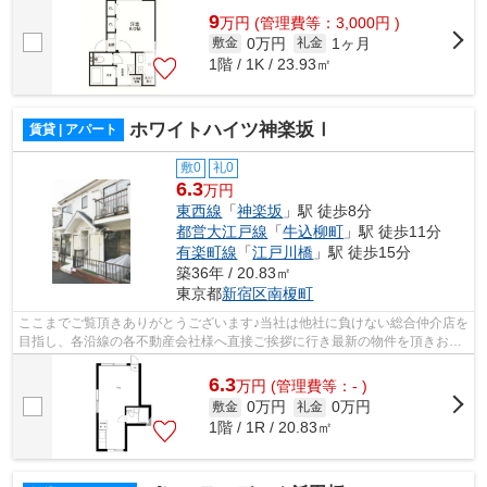
9
万
円
(管理費等：3,000円 )
0万円
1ヶ月
敷金
礼金
1階 / 1K / 23.93㎡
ホワイトハイツ神楽坂Ⅰ
賃貸 | アパート
敷0
礼0
6.3
万円
東西線
「
神楽坂
」駅 徒歩8分
都営大江戸線
「
牛込柳町
」駅 徒歩11分
有楽町線
「
江戸川橋
」駅 徒歩15分
築36年 / 20.83㎡
東京都
新宿区
南榎町
ここまでご覧頂きありがとうございます♪当社は他社に負けない総合仲介店を
目指し、各沿線の各不動産会社様へ直接ご挨拶に行き最新の物件を頂きお客
様へ提供しております！最新の情報は...
6.3
万
円
(管理費等：- )
0万円
0万円
敷金
礼金
1階 / 1R / 20.83㎡