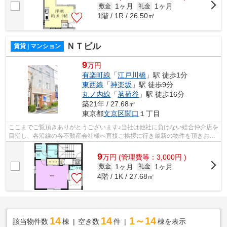
1ヶ月
1ヶ月
敷金
礼金
1階 / 1R / 26.50㎡
ＮＴビル
賃貸 | マンション
9
万円
有楽町線
「
江戸川橋
」駅 徒歩1分
東西線
「
神楽坂
」駅 徒歩9分
丸ノ内線
「
茗荷谷
」駅 徒歩16分
築21年 / 27.68㎡
東京都
文京区
関口
１丁目
ここまでご覧頂きありがとうございます♪当社は他社に負けない総合仲介店を
目指し、各沿線の各不動産会社様へ直接ご挨拶に行き最新の物件を頂きお客
様へ提供しております！最新の情報は...
9
万
円
(管理費等：3,000円 )
1ヶ月
1ヶ月
敷金
礼金
4階 / 1K / 27.68㎡
14
14
1～14
該当物件数
棟
空き数
件
棟を表示