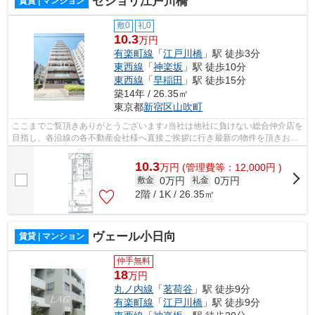
セジョリ江戸川橋
賃貸 | マンション
敷0
礼0
10.3
万円
有楽町線
「
江戸川橋
」駅 徒歩3分
東西線
「
神楽坂
」駅 徒歩10分
東西線
「
早稲田
」駅 徒歩15分
築14年 / 26.35㎡
東京都
新宿区
山吹町
ここまでご覧頂きありがとうございます♪当社は他社に負けない総合仲介店を
目指し、各沿線の各不動産会社様へ直接ご挨拶に行き最新の物件を頂きお客
様へ提供しております！最新の情報は...
10.3
万
円
(管理費等：12,000円 )
0万円
0万円
敷金
礼金
2階 / 1K / 26.35㎡
ヴェール小日向
賃貸 | マンション
仲手無料
18
万円
丸ノ内線
「
茗荷谷
」駅 徒歩9分
有楽町線
「
江戸川橋
」駅 徒歩9分