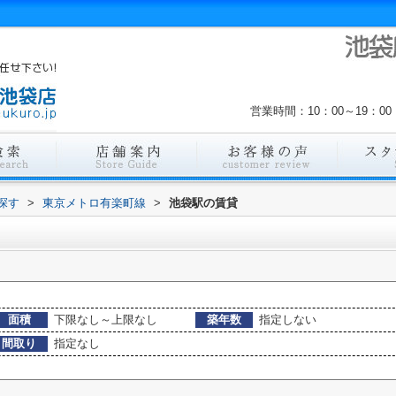
営業時間：10：00～19：
探す
>
東京メトロ有楽町線
>
池袋駅の賃貸
面積
下限なし～上限なし
築年数
指定しない
間取り
指定なし