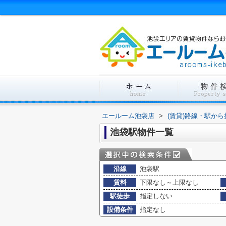
エールーム池袋店
>
(賃貸)路線・駅から
池袋駅物件一覧
沿線
池袋駅
賃料
下限なし～上限なし
駅徒歩
指定しない
設備条件
指定なし