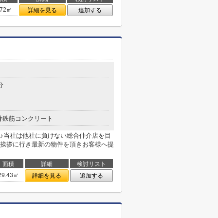
.72㎡
詳細を見る
追加する
分
骨鉄筋コンクリート
♪当社は他社に負けない総合仲介店を目
挨拶に行き最新の物件を頂きお客様へ提
面積
詳細
検討リスト
29.43㎡
詳細を見る
追加する