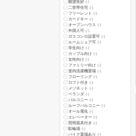
眺望良好
(-)
二世帯住宅
(-)
フリーレント
(-)
カードキー
(-)
オープンハウス
(-)
外国人可
(-)
ガスコンロ設置可
(-)
ルームシェア可
(-)
学生向け
(-)
カップル向け
(-)
女性向け
(-)
ファミリー向け
(-)
室内洗濯機置場
(-)
フローリング
(-)
ロフト付き
(-)
メゾネット
(-)
ベランダ
(-)
バルコニー
(-)
ルーフバルコニー
(-)
オール電化
(-)
エレベーター
(-)
照明器具付き
(-)
駐輪場
(-)
バイク置場あり
(-)