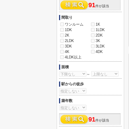
91
件が該当
間取り
ワンルーム
1K
1DK
1LDK
2K
2DK
2LDK
3K
3DK
3LDK
4K
4DK
4LDK以上
面積
～
駅からの徒歩
築年数
91
件が該当