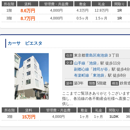
所在階
賃料
管理費・共益費
敷金
礼金
間取り
8.6
万円
1階
4,000円
4.3万円
12.9万円
1R
8.7
万円
3階
4,000円
0.5ヶ月
1.5ヶ月
1R
カーサ ピエスタ
東京都
豊島区
南池袋
３丁目
住所
交通
山手線
「
池袋
」駅 徒歩11分
副都心線
「
雑司が谷
」駅 徒歩4分
有楽町線
「
東池袋
」駅 徒歩8分
築3年
5階建
鉄骨
築年
階数
構造
ここまでご覧頂きありがとうございます
指し、各沿線の各不動産会社様へ直接ご
供し...
所在階
賃料
管理費・共益費
敷金
礼金
間取り
15
万円
3階
4,000円
1ヶ月
1ヶ月
1LDK
3