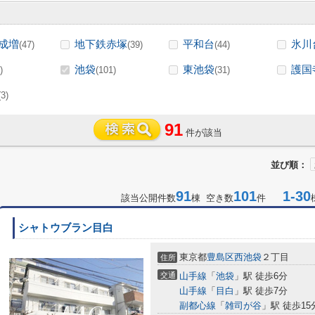
成増
地下鉄赤塚
平和台
氷川
(47)
(39)
(44)
池袋
東池袋
護国
)
(101)
(31)
(3)
91
件が該当
並び順：
91
101
1-30
該当公開件数
棟 空き数
件
シャトウブラン目白
東京都
豊島区
西池袋
２丁目
住所
交通
山手線
「
池袋
」駅 徒歩6分
山手線
「
目白
」駅 徒歩7分
副都心線
「
雑司が谷
」駅 徒歩15