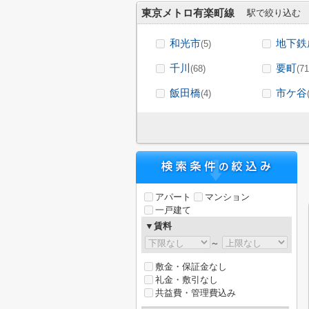
東京メトロ有楽町線
駅で絞り込む
和光市
地下鉄
(5)
千川
要町
(68)
(71
飯田橋
市ケ谷
(4)
アパート
マンション
一戸建て
▼賃料
～
敷金・保証金なし
礼金・敷引なし
共益費・管理費込み