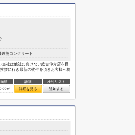
分
骨鉄筋コンクリート
♪当社は他社に負けない総合仲介店を目
挨拶に行き最新の物件を頂きお客様へ提
面積
詳細
検討リスト
0.60㎡
詳細を見る
追加する