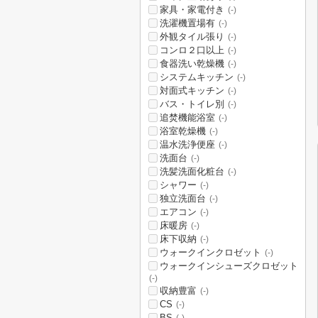
家具・家電付き
(-)
洗濯機置場有
(-)
外観タイル張り
(-)
コンロ２口以上
(-)
食器洗い乾燥機
(-)
システムキッチン
(-)
対面式キッチン
(-)
バス・トイレ別
(-)
追焚機能浴室
(-)
浴室乾燥機
(-)
温水洗浄便座
(-)
洗面台
(-)
洗髪洗面化粧台
(-)
シャワー
(-)
独立洗面台
(-)
エアコン
(-)
床暖房
(-)
床下収納
(-)
ウォークインクロゼット
(-)
ウォークインシューズクロゼット
(-)
収納豊富
(-)
CS
(-)
BS