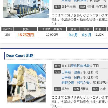
東西線
「
高田馬場
」駅 徒歩16分
築1年未満
4階建 地下1階
築年
階数
ここまでご覧頂きありがとうございます
指し、各沿線の各不動産会社様へ直接ご
供し...
所在階
賃料
管理費・共益費
敷金
礼金
間取り
15.75
万円
0ヶ月
0ヶ月
2階
10,000円
1LDK
Dear Court 池袋
東京都
豊島区
南池袋
１丁目
住所
交通
山手線
「
池袋
」駅 徒歩8分
山手線
「
目白
」駅 徒歩8分
副都心線
「
雑司が谷
」駅 徒歩9分
築8年
3階建
木造
築年
階数
構造
ここまでご覧頂きありがとうございます
指し、各沿線の各不動産会社様へ直接ご
供し...