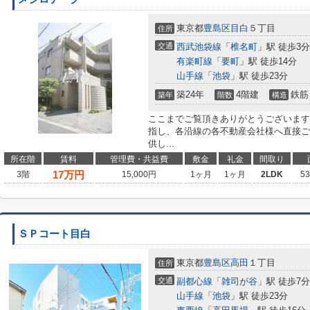
東京都
豊島区
目白
５丁目
住所
交通
西武池袋線
「
椎名町
」駅 徒歩3分
有楽町線
「
要町
」駅 徒歩14分
山手線
「
池袋
」駅 徒歩23分
築24年
4階建
鉄筋
築年
階数
構造
ここまでご覧頂きありがとうございます
指し、各沿線の各不動産会社様へ直接ご
供し...
所在階
賃料
管理費・共益費
敷金
礼金
間取り
17
万円
3階
15,000円
1ヶ月
1ヶ月
2LDK
5
ＳＰコート目白
東京都
豊島区
高田
１丁目
住所
交通
副都心線
「
雑司が谷
」駅 徒歩7分
山手線
「
池袋
」駅 徒歩23分