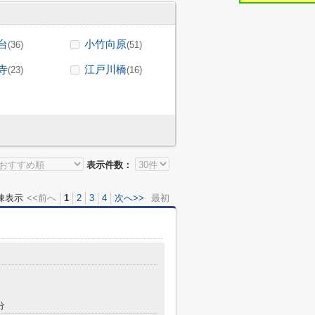
台
小竹向原
(36)
(51)
寺
江戸川橋
(23)
(16)
表示件数：
棟表示
<<前へ
1
2
3
4
次へ>>
最初
分