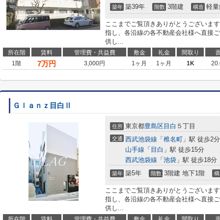
築39年
3階建
軽量
築年
階数
構造
ここまでご覧頂きありがとうございます
指し、各沿線の各不動産会社様へ直接ご
供し...
所在階
賃料
管理費・共益費
敷金
礼金
間取り
7
万円
1階
3,000円
1ヶ月
1ヶ月
1K
20
Ｇｌａｎｚ目白Ⅱ
東京都
豊島区
目白
５丁目
住所
交通
西武池袋線
「
椎名町
」駅 徒歩2分
山手線
「
目白
」駅 徒歩15分
西武池袋線
「
池袋
」駅 徒歩18分
築5年
3階建 地下1階
築年
階数
構
ここまでご覧頂きありがとうございます
指し、各沿線の各不動産会社様へ直接ご
供し...
所在階
賃料
管理費・共益費
敷金
礼金
間取り