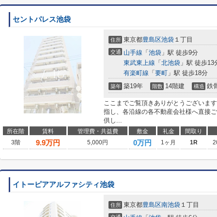
セントパレス池袋
東京都
豊島区
池袋
１丁目
住所
交通
山手線
「
池袋
」駅 徒歩9分
東武東上線
「
北池袋
」駅 徒歩13
有楽町線
「
要町
」駅 徒歩18分
築19年
14階建
鉄
築年
階数
構造
ここまでご覧頂きありがとうございます
指し、各沿線の各不動産会社様へ直接ご
供し...
所在階
賃料
管理費・共益費
敷金
礼金
間取り
9.9
万円
0万円
3階
5,000円
1ヶ月
1R
2
イトーピアアルファシティ池袋
東京都
豊島区
南池袋
１丁目
住所