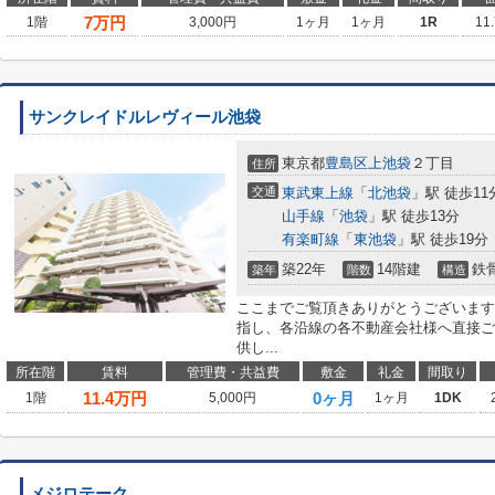
7
万円
1階
3,000円
1ヶ月
1ヶ月
1R
11
サンクレイドルレヴィール池袋
東京都
豊島区
上池袋
２丁目
住所
交通
東武東上線
「
北池袋
」駅 徒歩11
山手線
「
池袋
」駅 徒歩13分
有楽町線
「
東池袋
」駅 徒歩19分
築22年
14階建
鉄
築年
階数
構造
ここまでご覧頂きありがとうございます
指し、各沿線の各不動産会社様へ直接ご
供し...
所在階
賃料
管理費・共益費
敷金
礼金
間取り
11.4
万円
0ヶ月
1階
5,000円
1ヶ月
1DK
メジロテーク