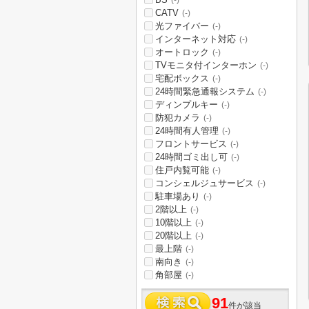
(-)
CATV
(-)
光ファイバー
(-)
インターネット対応
(-)
オートロック
(-)
TVモニタ付インターホン
(-)
宅配ボックス
(-)
24時間緊急通報システム
(-)
ディンプルキー
(-)
防犯カメラ
(-)
24時間有人管理
(-)
フロントサービス
(-)
24時間ゴミ出し可
(-)
住戸内覧可能
(-)
コンシェルジュサービス
(-)
駐車場あり
(-)
2階以上
(-)
10階以上
(-)
20階以上
(-)
最上階
(-)
南向き
(-)
角部屋
(-)
91
件が該当