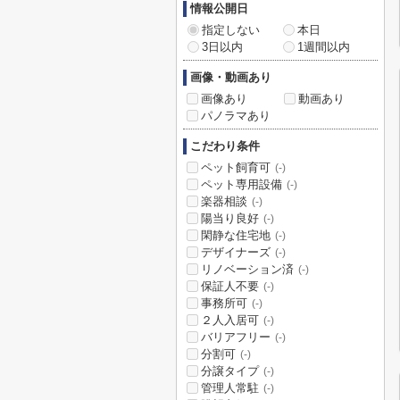
情報公開日
指定しない
本日
3日以内
1週間以内
画像・動画あり
画像あり
動画あり
パノラマあり
こだわり条件
ペット飼育可
(-)
ペット専用設備
(-)
楽器相談
(-)
陽当り良好
(-)
閑静な住宅地
(-)
デザイナーズ
(-)
リノベーション済
(-)
保証人不要
(-)
事務所可
(-)
２人入居可
(-)
バリアフリー
(-)
分割可
(-)
分譲タイプ
(-)
管理人常駐
(-)