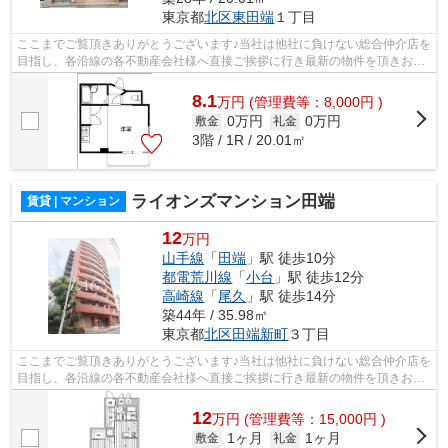
東京都
北区
東田端
１丁目
ここまでご覧頂きありがとうございます♪当社は他社に負けない総合仲介店を
目指し、各沿線の各不動産会社様へ直接ご挨拶に行き最新の物件を頂きお客
様へ提供しております！最新の情報は...
8.1
万
円
(管理費等：8,000円 )
0万円
0万円
敷金
礼金
3階 / 1R / 20.01㎡
ライオンズマンション田端
賃貸 | マンション
12
万円
山手線
「
田端
」駅 徒歩10分
都電荒川線
「
小台
」駅 徒歩12分
高崎線
「
尾久
」駅 徒歩14分
築44年 / 35.98㎡
東京都
北区
田端新町
３丁目
ここまでご覧頂きありがとうございます♪当社は他社に負けない総合仲介店を
目指し、各沿線の各不動産会社様へ直接ご挨拶に行き最新の物件を頂きお客
様へ提供しております！最新の情報は...
12
万
円
(管理費等：15,000円 )
1ヶ月
1ヶ月
敷金
礼金