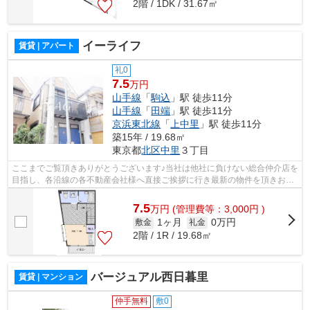
2階 / 1DK / 31.67㎡
イーライフ
賃貸 | アパート
礼0
7.5
万円
山手線
「
駒込
」駅 徒歩11分
山手線
「
田端
」駅 徒歩11分
京浜東北線
「
上中里
」駅 徒歩11分
築15年 / 19.68㎡
東京都
北区
中里
３丁目
ここまでご覧頂きありがとうございます♪当社は他社に負けない総合仲介店を
目指し、各沿線の各不動産会社様へ直接ご挨拶に行き最新の物件を頂きお客
様へ提供しております！最新の情報は...
7.5
万
円
(管理費等：3,000円 )
1ヶ月
0万円
敷金
礼金
2階 / 1R / 19.68㎡
バージュアル西日暮里
賃貸 | マンション
仲手無料
敷0