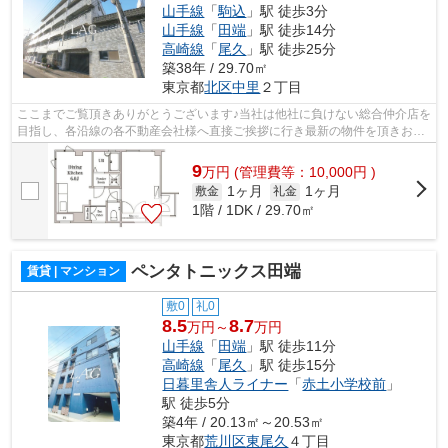
山手線
「
駒込
」駅 徒歩3分
山手線
「
田端
」駅 徒歩14分
高崎線
「
尾久
」駅 徒歩25分
築38年 / 29.70㎡
東京都
北区
中里
２丁目
ここまでご覧頂きありがとうございます♪当社は他社に負けない総合仲介店を
目指し、各沿線の各不動産会社様へ直接ご挨拶に行き最新の物件を頂きお客
様へ提供しております！最新の情報は...
9
万
円
(管理費等：10,000円 )
1ヶ月
1ヶ月
敷金
礼金
1階 / 1DK / 29.70㎡
ペンタトニックス田端
賃貸 | マンション
敷0
礼0
8.5
8.7
万円～
万円
山手線
「
田端
」駅 徒歩11分
高崎線
「
尾久
」駅 徒歩15分
日暮里舎人ライナー
「
赤土小学校前
」
駅 徒歩5分
築4年 / 20.13㎡～20.53㎡
東京都
荒川区
東尾久
４丁目