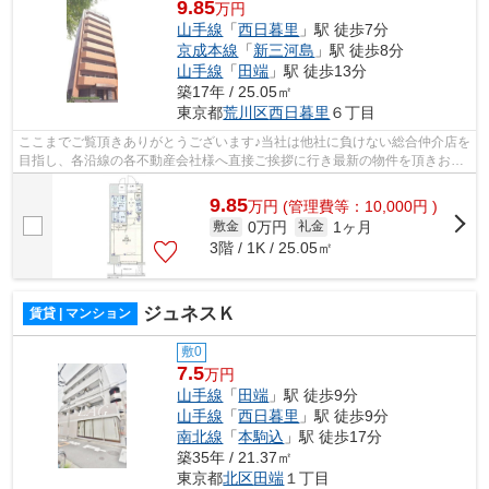
9.85
万円
山手線
「
西日暮里
」駅 徒歩7分
京成本線
「
新三河島
」駅 徒歩8分
山手線
「
田端
」駅 徒歩13分
築17年 / 25.05㎡
東京都
荒川区
西日暮里
６丁目
ここまでご覧頂きありがとうございます♪当社は他社に負けない総合仲介店を
目指し、各沿線の各不動産会社様へ直接ご挨拶に行き最新の物件を頂きお客
様へ提供しております！最新の情報は...
9.85
万
円
(管理費等：10,000円 )
0万円
1ヶ月
敷金
礼金
3階 / 1K / 25.05㎡
ジュネスＫ
賃貸 | マンション
敷0
7.5
万円
山手線
「
田端
」駅 徒歩9分
山手線
「
西日暮里
」駅 徒歩9分
南北線
「
本駒込
」駅 徒歩17分
築35年 / 21.37㎡
東京都
北区
田端
１丁目