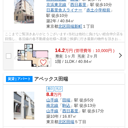
京浜東北線
「
西日暮里
」駅 徒歩10分
日暮里舎人ライナー
「
赤土小学校前
」
駅 徒歩10分
築2年 / 40.84㎡
東京都
北区
田端新町
１丁目
ここまでご覧頂きありがとうございます♪当社は他社に負けない総合仲介店を
目指し、各沿線の各不動産会社様へ直接ご挨拶に行き最新の物件を頂きお客
様へ提供しております！最新の情報は...
14.2
万
円
(管理費等：10,000円 )
1ヶ月
2ヶ月
敷金
礼金
1階 / 1LDK / 40.84㎡
アペックス田端
賃貸 | アパート
敷0
礼0
8.8
万円
山手線
「
田端
」駅 徒歩5分
南北線
「
駒込
」駅 徒歩13分
山手線
「
西日暮里
」駅 徒歩17分
築10年 / 16.87㎡
東京都
北区
田端
５丁目