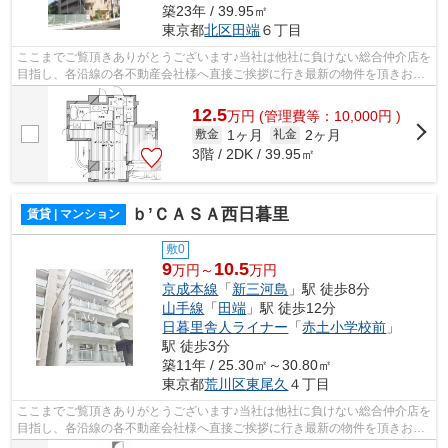
築23年 / 39.95㎡
東京都
北区
田端
６丁目
ここまでご覧頂きありがとうございます♪当社は他社に負けない総合仲介店を
目指し、各沿線の各不動産会社様へ直接ご挨拶に行き最新の物件を頂きお客
様へ提供しております！最新の情報は...
12.5
万
円
(管理費等：10,000円 )
1ヶ月
2ヶ月
敷金
礼金
3階 / 2DK / 39.95㎡
ｂ’ＣＡＳＡ西日暮里
賃貸 | マンション
敷0
9
10.5
万円～
万円
京成本線
「
新三河島
」駅 徒歩8分
山手線
「
田端
」駅 徒歩12分
日暮里舎人ライナー
「
赤土小学校前
」
駅 徒歩3分
築11年 / 25.30㎡～30.80㎡
東京都
荒川区
東尾久
４丁目
ここまでご覧頂きありがとうございます♪当社は他社に負けない総合仲介店を
目指し、各沿線の各不動産会社様へ直接ご挨拶に行き最新の物件を頂きお客
様へ提供しております！最新の情報は...