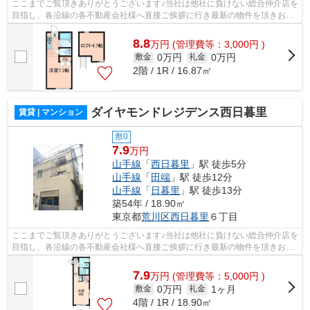
ここまでご覧頂きありがとうございます♪当社は他社に負けない総合仲介店を
目指し、各沿線の各不動産会社様へ直接ご挨拶に行き最新の物件を頂きお客
様へ提供しております！最新の情報は...
8.8
万
円
(管理費等：3,000円 )
0万円
0万円
敷金
礼金
2階 / 1R / 16.87㎡
ダイヤモンドレジデンス西日暮里
賃貸 | マンション
敷0
7.9
万円
山手線
「
西日暮里
」駅 徒歩5分
山手線
「
田端
」駅 徒歩12分
山手線
「
日暮里
」駅 徒歩13分
築54年 / 18.90㎡
東京都
荒川区
西日暮里
６丁目
ここまでご覧頂きありがとうございます♪当社は他社に負けない総合仲介店を
目指し、各沿線の各不動産会社様へ直接ご挨拶に行き最新の物件を頂きお客
様へ提供しております！最新の情報は...
7.9
万
円
(管理費等：5,000円 )
0万円
1ヶ月
敷金
礼金
4階 / 1R / 18.90㎡