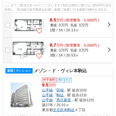
ここまでご覧頂きありがとうございます♪当社は他社に負けない総合仲介店を
目指し、各沿線の各不動産会社様へ直接ご挨拶に行き最新の物件を頂きお客
様へ提供しております！最新の情報は...
8.5
万
円
(管理費等：5,000円 )
0万円
0万円
敷金
礼金
1階 / 1K / 20.13㎡
8.7
万
円
(管理費等：5,000円 )
0万円
0万円
敷金
礼金
3階 / 1K / 20.53㎡
メゾン・ド・ヴィレ本駒込
賃貸 | マンション
仲手無料
敷0
礼0
9.5
万円
山手線
「
田端
」駅 徒歩10分
山手線
「
駒込
」駅 徒歩12分
山手線
「
西日暮里
」駅 徒歩12分
築27年 / 25.01㎡
東京都
文京区
本駒込
４丁目