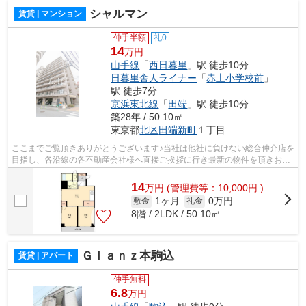
シャルマン
賃貸 | マンション
仲手半額
礼0
14
万円
山手線
「
西日暮里
」駅 徒歩10分
日暮里舎人ライナー
「
赤土小学校前
」
駅 徒歩7分
京浜東北線
「
田端
」駅 徒歩10分
築28年 / 50.10㎡
東京都
北区
田端新町
１丁目
ここまでご覧頂きありがとうございます♪当社は他社に負けない総合仲介店を
目指し、各沿線の各不動産会社様へ直接ご挨拶に行き最新の物件を頂きお客
様へ提供しております！最新の情報は...
14
万
円
(管理費等：10,000円 )
1ヶ月
0万円
敷金
礼金
8階 / 2LDK / 50.10㎡
Ｇｌａｎｚ本駒込
賃貸 | アパート
仲手無料
6.8
万円