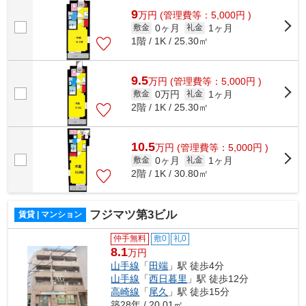
9
万
円
(管理費等：5,000円 )
0ヶ月
1ヶ月
敷金
礼金
1階 / 1K / 25.30㎡
9.5
万
円
(管理費等：5,000円 )
0万円
1ヶ月
敷金
礼金
2階 / 1K / 25.30㎡
10.5
万
円
(管理費等：5,000円 )
0ヶ月
1ヶ月
敷金
礼金
2階 / 1K / 30.80㎡
フジマツ第3ビル
賃貸 | マンション
仲手無料
敷0
礼0
8.1
万円
山手線
「
田端
」駅 徒歩4分
山手線
「
西日暮里
」駅 徒歩12分
高崎線
「
尾久
」駅 徒歩15分
築28年 / 20.01㎡