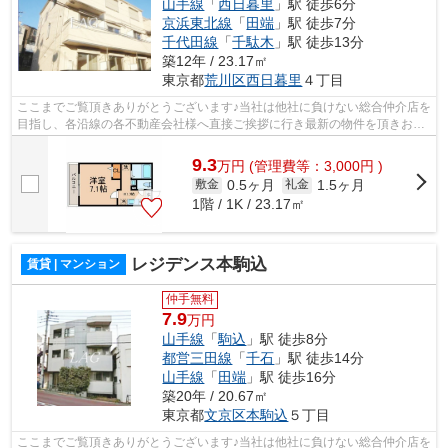
山手線
「
西日暮里
」駅 徒歩6分
京浜東北線
「
田端
」駅 徒歩7分
千代田線
「
千駄木
」駅 徒歩13分
築12年 / 23.17㎡
東京都
荒川区
西日暮里
４丁目
ここまでご覧頂きありがとうございます♪当社は他社に負けない総合仲介店を
目指し、各沿線の各不動産会社様へ直接ご挨拶に行き最新の物件を頂きお客
様へ提供しております！最新の情報は...
9.3
万
円
(管理費等：3,000円 )
0.5ヶ月
1.5ヶ月
敷金
礼金
1階 / 1K / 23.17㎡
レジデンス本駒込
賃貸 | マンション
仲手無料
7.9
万円
山手線
「
駒込
」駅 徒歩8分
都営三田線
「
千石
」駅 徒歩14分
山手線
「
田端
」駅 徒歩16分
築20年 / 20.67㎡
東京都
文京区
本駒込
５丁目
ここまでご覧頂きありがとうございます♪当社は他社に負けない総合仲介店を