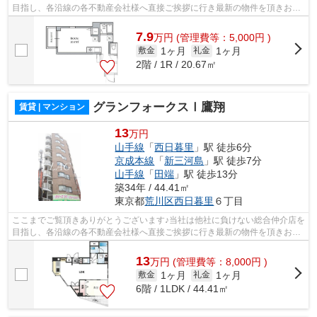
目指し、各沿線の各不動産会社様へ直接ご挨拶に行き最新の物件を頂きお客
様へ提供しております！最新の情報は...
7.9
万
円
(管理費等：5,000円 )
1ヶ月
1ヶ月
敷金
礼金
2階 / 1R / 20.67㎡
グランフォークスⅠ鷹翔
賃貸 | マンション
13
万円
山手線
「
西日暮里
」駅 徒歩6分
京成本線
「
新三河島
」駅 徒歩7分
山手線
「
田端
」駅 徒歩13分
築34年 / 44.41㎡
東京都
荒川区
西日暮里
６丁目
ここまでご覧頂きありがとうございます♪当社は他社に負けない総合仲介店を
目指し、各沿線の各不動産会社様へ直接ご挨拶に行き最新の物件を頂きお客
様へ提供しております！最新の情報は...
13
万
円
(管理費等：8,000円 )
1ヶ月
1ヶ月
敷金
礼金
6階 / 1LDK / 44.41㎡