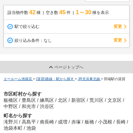
42
45
1～30
該当物件数
棟
空き数
件
棟を表示
駅で絞り込む
変更
変更
絞り込み条件：
なし
ページトップへ
エールーム池袋店
>
(賃貸)路線・駅から探す
>
JR京浜東北線
>
田端駅の賃貸
市区町村から探す
板橋区
/
豊島区
/
練馬区
/
北区
/
新宿区
/
荒川区
/
文京区
/
中野区
/
和光市
/
渋谷区
町名から探す
滝野川
/
高島平
/
南長崎
/
成増
/
赤塚
/
板橋
/
小茂根
/
長崎
/
池袋本町
/
池袋