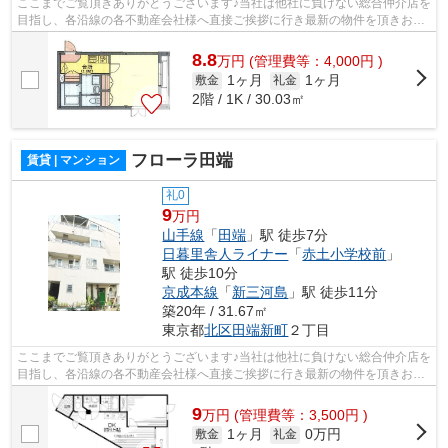
ここまでご覧頂きありがとうございます♪当社は他社に負けない総合仲介店を
目指し、各沿線の各不動産会社様へ直接ご挨拶に行き最新の物件を頂きお客
様へ提供しております！最新の情報は...
8.8
万
円
(管理費等：4,000円 )
1ヶ月
1ヶ月
敷金
礼金
2階 / 1K / 30.03㎡
フローラ田端
賃貸 | マンション
礼0
9
万円
山手線
「
田端
」駅 徒歩7分
日暮里舎人ライナー
「
赤土小学校前
」
駅 徒歩10分
京成本線
「
新三河島
」駅 徒歩11分
築20年 / 31.67㎡
東京都
北区
田端新町
２丁目
ここまでご覧頂きありがとうございます♪当社は他社に負けない総合仲介店を
目指し、各沿線の各不動産会社様へ直接ご挨拶に行き最新の物件を頂きお客
様へ提供しております！最新の情報は...
9
万
円
(管理費等：3,500円 )
1ヶ月
0万円
敷金
礼金