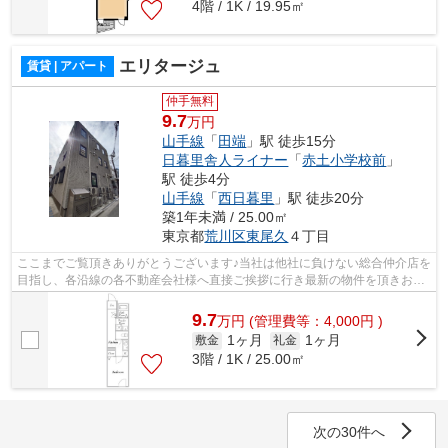
4階 / 1K / 19.95㎡
エリタージュ
賃貸 | アパート
仲手無料
9.7
万円
山手線
「
田端
」駅 徒歩15分
日暮里舎人ライナー
「
赤土小学校前
」
駅 徒歩4分
山手線
「
西日暮里
」駅 徒歩20分
築1年未満 / 25.00㎡
東京都
荒川区
東尾久
４丁目
ここまでご覧頂きありがとうございます♪当社は他社に負けない総合仲介店を
目指し、各沿線の各不動産会社様へ直接ご挨拶に行き最新の物件を頂きお客
様へ提供しております！最新の情報は...
9.7
万
円
(管理費等：4,000円 )
1ヶ月
1ヶ月
敷金
礼金
3階 / 1K / 25.00㎡
次の30件へ