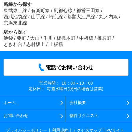
路線から探す
東武東上線
/
有楽町線
/
副都心線
/
都営三田線
/
西武池袋線
/
山手線
/
埼京線
/
都営大江戸線
/
丸ノ内線
/
京浜東北線
駅から探す
池袋
/
要町
/
大山
/
千川
/
板橋本町
/
中板橋
/
椎名町
/
ときわ台
/
志村坂上
/
上板橋
電話でお問い合わせ
営業時間：
10：00～19：00
定休日：
毎週水曜日(祝日の場合は営業)
ホーム
会社概要
お問い合わせ
物件リクエスト
プライバシーポリシー
利用規約
アクセスマップ
PCサイト