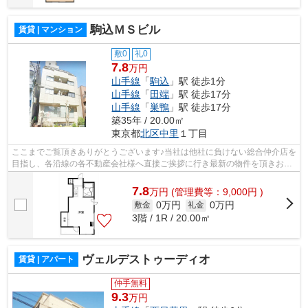
駒込ＭＳビル
賃貸 | マンション
敷0
礼0
7.8
万円
山手線
「
駒込
」駅 徒歩1分
山手線
「
田端
」駅 徒歩17分
山手線
「
巣鴨
」駅 徒歩17分
築35年 / 20.00㎡
東京都
北区
中里
１丁目
ここまでご覧頂きありがとうございます♪当社は他社に負けない総合仲介店を
目指し、各沿線の各不動産会社様へ直接ご挨拶に行き最新の物件を頂きお客
様へ提供しております！最新の情報は...
7.8
万
円
(管理費等：9,000円 )
0万円
0万円
敷金
礼金
3階 / 1R / 20.00㎡
ヴェルデストゥーディオ
賃貸 | アパート
仲手無料
9.3
万円