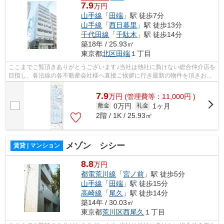
7.9
万円
山手線
「
田端
」駅 徒歩7分
山手線
「
西日暮里
」駅 徒歩13分
千代田線
「
千駄木
」駅 徒歩14分
築18年 / 25.93㎡
東京都
北区
田端
１丁目
ここまでご覧頂きありがとうございます♪当社は他社に負けない総合仲介店を
目指し、各沿線の各不動産会社様へ直接ご挨拶に行き最新の物件を頂きお客
様へ提供しております！最新の情報は...
7.9
万
円
(管理費等：11,000円 )
0万円
1ヶ月
敷金
礼金
2階 / 1K / 25.93㎡
メゾン シシー
賃貸 | マンション
8.8
万円
都電荒川線
「
宮ノ前
」駅 徒歩5分
山手線
「
田端
」駅 徒歩15分
高崎線
「
尾久
」駅 徒歩14分
築14年 / 30.03㎡
東京都
荒川区
西尾久
１丁目