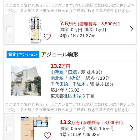
ここまでご覧頂きありがとうございます♪当社は他社に負けない総合仲介店を
目指し、各沿線の各不動産会社様へ直接ご挨拶に行き最新の物件を頂きお客
様へ提供しております！最新の情報は...
7.5
万
円
(管理費等：3,500円 )
0万円
1ヶ月
敷金
礼金
4階 / 1K / 21.37㎡
アジュール駒形
賃貸 | マンション
13.2
万円
山手線
「
田端
」駅 徒歩8分
南北線
「
本駒込
」駅 徒歩19分
千代田線
「
千駄木
」駅 徒歩18分
築14年 / 36.02㎡
東京都
北区
田端
３丁目
ここまでご覧頂きありがとうございます♪当社は他社に負けない総合仲介店を
目指し、各沿線の各不動産会社様へ直接ご挨拶に行き最新の物件を頂きお客
様へ提供しております！最新の情報は...
13.2
万
円
(管理費等：3,000円 )
0.5ヶ月
1.5ヶ月
敷金
礼金
1階 / 1LDK / 36.02㎡