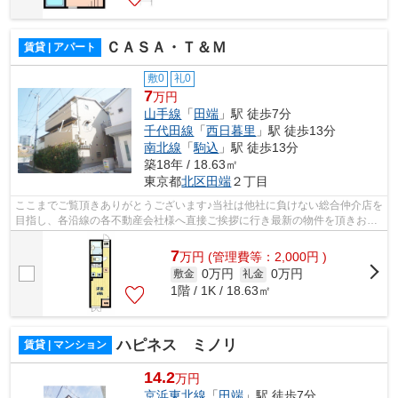
ＣＡＳＡ・Ｔ＆Ｍ
賃貸 | アパート
敷0
礼0
7
万円
山手線
「
田端
」駅 徒歩7分
千代田線
「
西日暮里
」駅 徒歩13分
南北線
「
駒込
」駅 徒歩13分
築18年 / 18.63㎡
東京都
北区
田端
２丁目
ここまでご覧頂きありがとうございます♪当社は他社に負けない総合仲介店を
目指し、各沿線の各不動産会社様へ直接ご挨拶に行き最新の物件を頂きお客
様へ提供しております！最新の情報は...
7
万
円
(管理費等：2,000円 )
0万円
0万円
敷金
礼金
1階 / 1K / 18.63㎡
ハピネス ミノリ
賃貸 | マンション
14.2
万円
京浜東北線
「
田端
」駅 徒歩7分