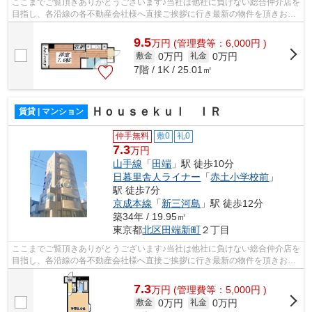
ここまでご覧頂きありがとうございます♪当社は他社に負けない総合仲介店を
目指し、各沿線の各不動産会社様へ直接ご挨拶に行き最新の物件を頂きお客
様へ提供しております！最新の情報は...
9.5
万
円
(管理費等：6,000円 )
0万円
0万円
敷金
礼金
7階 / 1K / 25.01㎡
Ｈｏｕｓｅｋｕｌ ＩＲ
賃貸 | マンション
仲手無料
敷0
礼0
7.3
万円
山手線
「
田端
」駅 徒歩10分
日暮里舎人ライナー
「
赤土小学校前
」
駅 徒歩7分
京成本線
「
新三河島
」駅 徒歩12分
築34年 / 19.95㎡
東京都
北区
田端新町
２丁目
ここまでご覧頂きありがとうございます♪当社は他社に負けない総合仲介店を
目指し、各沿線の各不動産会社様へ直接ご挨拶に行き最新の物件を頂きお客
様へ提供しております！最新の情報は...
7.3
万
円
(管理費等：5,000円 )
0万円
0万円
敷金
礼金