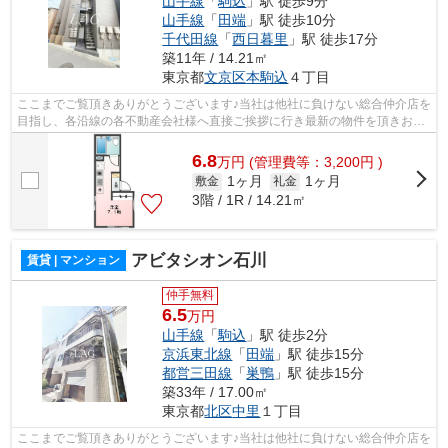
山手線
「
駒込
」駅 徒歩9分
山手線
「
田端
」駅 徒歩10分
千代田線
「
西日暮里
」駅 徒歩17分
築11年 / 14.21㎡
東京都
文京区
本駒込
４丁目
ここまでご覧頂きありがとうございます♪当社は他社に負けない総合仲介店を
目指し、各沿線の各不動産会社様へ直接ご挨拶に行き最新の物件を頂きお客
様へ提供しております！最新の情報は...
6.8
万
円
(管理費等：3,200円 )
1ヶ月
1ヶ月
敷金
礼金
3階 / 1R / 14.21㎡
アビタシオン石川
賃貸 | マンション
仲手無料
6.5
万円
山手線
「
駒込
」駅 徒歩2分
京浜東北線
「
田端
」駅 徒歩15分
都営三田線
「
巣鴨
」駅 徒歩15分
築33年 / 17.00㎡
東京都
北区
中里
１丁目
ここまでご覧頂きありがとうございます♪当社は他社に負けない総合仲介店を