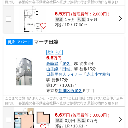
目指し、各沿線の各不動産会社様へ直接ご挨拶に行き最新の物件を頂きお客
様へ提供しております！最新の情報は...
6.5
万
円
(管理費等：2,000円 )
1ヶ月
1ヶ月
敷金
礼金
2階 / 1R / 17.00㎡
マーチ田端
賃貸 | アパート
敷0
礼0
6.6
万円
高崎線
「
尾久
」駅 徒歩8分
山手線
「
田端
」駅 徒歩15分
日暮里舎人ライナー
「
赤土小学校前
」
駅 徒歩17分
築13年 / 13.61㎡
東京都
荒川区
西尾久
５丁目
ここまでご覧頂きありがとうございます♪当社は他社に負けない総合仲介店を
目指し、各沿線の各不動産会社様へ直接ご挨拶に行き最新の物件を頂きお客
様へ提供しております！最新の情報は...
6.6
万
円
(管理費等：3,000円 )
0万円
0万円
敷金
礼金
3階 / 1R / 13.61㎡