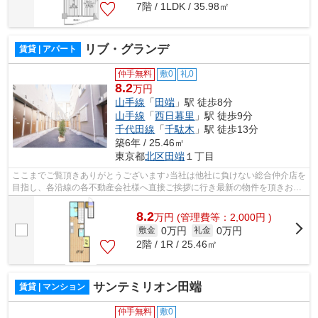
7階 / 1LDK / 35.98㎡
リブ・グランデ
賃貸 | アパート
仲手無料
敷0
礼0
8.2
万円
山手線
「
田端
」駅 徒歩8分
山手線
「
西日暮里
」駅 徒歩9分
千代田線
「
千駄木
」駅 徒歩13分
築6年 / 25.46㎡
東京都
北区
田端
１丁目
ここまでご覧頂きありがとうございます♪当社は他社に負けない総合仲介店を
目指し、各沿線の各不動産会社様へ直接ご挨拶に行き最新の物件を頂きお客
様へ提供しております！最新の情報は...
8.2
万
円
(管理費等：2,000円 )
0万円
0万円
敷金
礼金
2階 / 1R / 25.46㎡
サンテミリオン田端
賃貸 | マンション
仲手無料
敷0