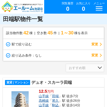
閲覧履歴
お気に入り
メニュー
0
0
田端駅物件一覧
42
45
1～30
該当物件数
棟
空き数
件
棟を表示
駅で絞り込む
変更
変更
絞り込み条件：
なし
デュオ・スカーラ田端
賃貸 | マンション
12.5
万円
山手線
「
田端
」駅 徒歩7分
高崎線
「
尾久
」駅 徒歩26分
山手線
「
駒込
」駅 徒歩14分