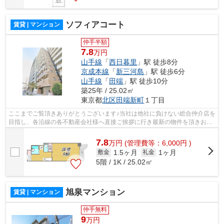
ソフィアコート
賃貸 | マンション
仲手半額
7.8
万円
山手線
「
西日暮里
」駅 徒歩8分
京成本線
「
新三河島
」駅 徒歩6分
山手線
「
田端
」駅 徒歩10分
築25年 / 25.02㎡
東京都
北区
田端新町
１丁目
ここまでご覧頂きありがとうございます♪当社は他社に負けない総合仲介店を
目指し、各沿線の各不動産会社様へ直接ご挨拶に行き最新の物件を頂きお客
様へ提供しております！最新の情報は...
7.8
万
円
(管理費等：6,000円 )
1.5ヶ月
1ヶ月
敷金
礼金
5階 / 1K / 25.02㎡
旭泉マンション
賃貸 | マンション
仲手無料
9
万円