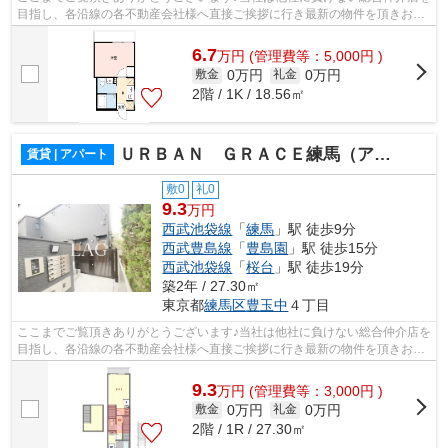
目指し、各沿線の各不動産会社様へ直接ご挨拶に行き最新の物件を頂きお客
様へ提供しております！最新の情報は...
6.7
万
円
(管理費等：5,000円 )
0万円
0万円
敷金
礼金
2階 / 1K / 18.56㎡
ＵＲＢＡＮ ＧＲＡＣＥ練馬（アーバングレイス）
賃貸 | アパート
敷0
礼0
9.3
万円
西武池袋線
「
練馬
」駅 徒歩9分
西武豊島線
「
豊島園
」駅 徒歩15分
西武池袋線
「
桜台
」駅 徒歩19分
築2年 / 27.30㎡
東京都
練馬区
豊玉中
４丁目
ここまでご覧頂きありがとうございます♪当社は他社に負けない総合仲介店を
目指し、各沿線の各不動産会社様へ直接ご挨拶に行き最新の物件を頂きお客
様へ提供しております！最新の情報は...
9.3
万
円
(管理費等：3,000円 )
0万円
0万円
敷金
礼金
2階 / 1R / 27.30㎡