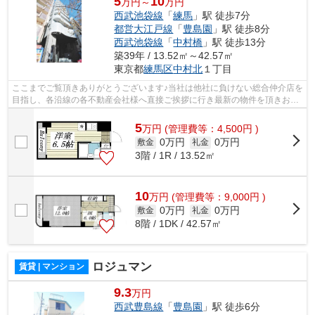
5
10
万円～
万円
西武池袋線
「
練馬
」駅 徒歩7分
都営大江戸線
「
豊島園
」駅 徒歩8分
西武池袋線
「
中村橋
」駅 徒歩13分
築39年 / 13.52㎡～42.57㎡
東京都
練馬区
中村北
１丁目
ここまでご覧頂きありがとうございます♪当社は他社に負けない総合仲介店を
目指し、各沿線の各不動産会社様へ直接ご挨拶に行き最新の物件を頂きお客
様へ提供しております！最新の情報は...
5
万
円
(管理費等：4,500円 )
0万円
0万円
敷金
礼金
3階 / 1R / 13.52㎡
10
万
円
(管理費等：9,000円 )
0万円
0万円
敷金
礼金
8階 / 1DK / 42.57㎡
ロジュマン
賃貸 | マンション
9.3
万円
西武豊島線
「
豊島園
」駅 徒歩6分