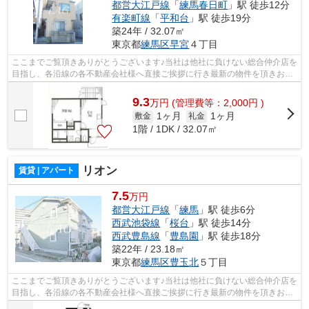
都営大江戸線
「
練馬春日町
」駅 徒歩12分
有楽町線
「
平和台
」駅 徒歩19分
築24年 / 32.07㎡
東京都
練馬区
早宮
４丁目
ここまでご覧頂きありがとうございます♪当社は他社に負けない総合仲介店を
目指し、各沿線の各不動産会社様へ直接ご挨拶に行き最新の物件を頂きお客
様へ提供しております！最新の情報は...
9.3
万
円
(管理費等：2,000円 )
1ヶ月
1ヶ月
敷金
礼金
1階 / 1DK / 32.07㎡
リオン
賃貸 | アパート
7.5
万円
都営大江戸線
「
練馬
」駅 徒歩6分
西武池袋線
「
桜台
」駅 徒歩14分
西武豊島線
「
豊島園
」駅 徒歩18分
築22年 / 23.18㎡
東京都
練馬区
豊玉北
５丁目
ここまでご覧頂きありがとうございます♪当社は他社に負けない総合仲介店を
目指し、各沿線の各不動産会社様へ直接ご挨拶に行き最新の物件を頂きお客
様へ提供しております！最新の情報は...