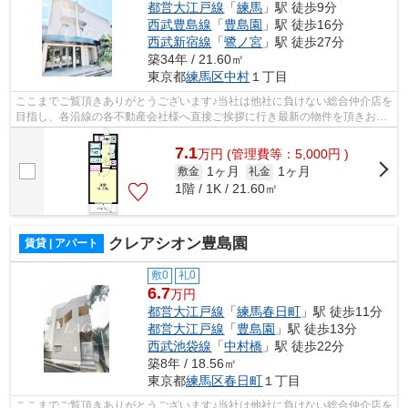
都営大江戸線
「
練馬
」駅 徒歩9分
西武豊島線
「
豊島園
」駅 徒歩16分
西武新宿線
「
鷺ノ宮
」駅 徒歩27分
築34年 / 21.60㎡
東京都
練馬区
中村
１丁目
ここまでご覧頂きありがとうございます♪当社は他社に負けない総合仲介店を
目指し、各沿線の各不動産会社様へ直接ご挨拶に行き最新の物件を頂きお客
様へ提供しております！最新の情報は...
7.1
万
円
(管理費等：5,000円 )
1ヶ月
1ヶ月
敷金
礼金
1階 / 1K / 21.60㎡
クレアシオン豊島園
賃貸 | アパート
敷0
礼0
6.7
万円
都営大江戸線
「
練馬春日町
」駅 徒歩11分
都営大江戸線
「
豊島園
」駅 徒歩13分
西武池袋線
「
中村橋
」駅 徒歩22分
築8年 / 18.56㎡
東京都
練馬区
春日町
１丁目
ここまでご覧頂きありがとうございます♪当社は他社に負けない総合仲介店を