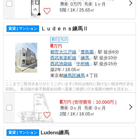
0万円
1ヶ月
敷金
礼金
5階 / 1K / 25.65㎡
Ｌｕｄｅｎｓ練馬Ⅱ
賃貸 | マンション
敷0
礼0
8
万円
都営大江戸線
「
豊島園
」駅 徒歩6分
西武有楽町線
「
練馬
」駅 徒歩10分
西武池袋線
「
中村橋
」駅 徒歩15分
築2年 / 18.05㎡
東京都
練馬区
練馬
４丁目
ここまでご覧頂きありがとうございます♪当社は他社に負けない総合仲介店を
目指し、各沿線の各不動産会社様へ直接ご挨拶に行き最新の物件を頂きお客
様へ提供しております！最新の情報は...
8
万
円
(管理費等：10,000円 )
0ヶ月
0ヶ月
敷金
礼金
2階 / 1K / 18.05㎡
Ludens練馬
賃貸 | マンション