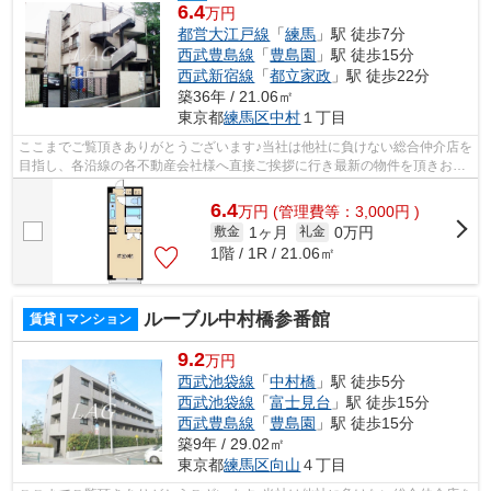
6.4
万円
都営大江戸線
「
練馬
」駅 徒歩7分
西武豊島線
「
豊島園
」駅 徒歩15分
西武新宿線
「
都立家政
」駅 徒歩22分
築36年 / 21.06㎡
東京都
練馬区
中村
１丁目
ここまでご覧頂きありがとうございます♪当社は他社に負けない総合仲介店を
目指し、各沿線の各不動産会社様へ直接ご挨拶に行き最新の物件を頂きお客
様へ提供しております！最新の情報は...
6.4
万
円
(管理費等：3,000円 )
1ヶ月
0万円
敷金
礼金
1階 / 1R / 21.06㎡
ルーブル中村橋参番館
賃貸 | マンション
9.2
万円
西武池袋線
「
中村橋
」駅 徒歩5分
西武池袋線
「
富士見台
」駅 徒歩15分
西武豊島線
「
豊島園
」駅 徒歩15分
築9年 / 29.02㎡
東京都
練馬区
向山
４丁目