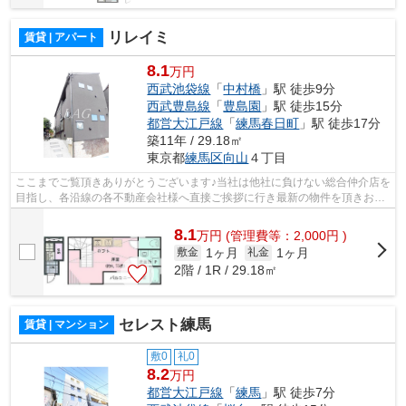
リレイミ
賃貸 | アパート
8.1
万円
西武池袋線
「
中村橋
」駅 徒歩9分
西武豊島線
「
豊島園
」駅 徒歩15分
都営大江戸線
「
練馬春日町
」駅 徒歩17分
築11年 / 29.18㎡
東京都
練馬区
向山
４丁目
ここまでご覧頂きありがとうございます♪当社は他社に負けない総合仲介店を
目指し、各沿線の各不動産会社様へ直接ご挨拶に行き最新の物件を頂きお客
様へ提供しております！最新の情報は...
8.1
万
円
(管理費等：2,000円 )
1ヶ月
1ヶ月
敷金
礼金
2階 / 1R / 29.18㎡
セレスト練馬
賃貸 | マンション
敷0
礼0
8.2
万円
都営大江戸線
「
練馬
」駅 徒歩7分