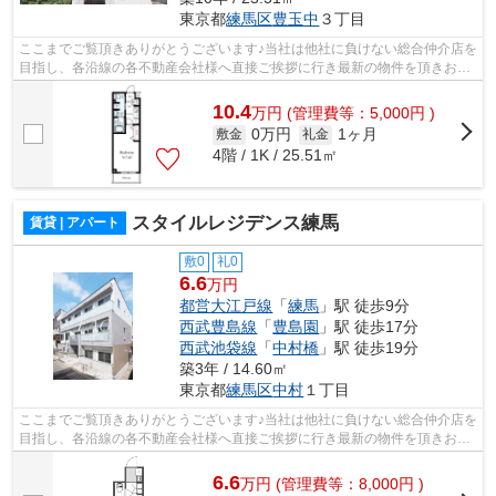
東京都
練馬区
豊玉中
３丁目
ここまでご覧頂きありがとうございます♪当社は他社に負けない総合仲介店を
目指し、各沿線の各不動産会社様へ直接ご挨拶に行き最新の物件を頂きお客
様へ提供しております！最新の情報は...
10.4
万
円
(管理費等：5,000円 )
0万円
1ヶ月
敷金
礼金
4階 / 1K / 25.51㎡
スタイルレジデンス練馬
賃貸 | アパート
敷0
礼0
6.6
万円
都営大江戸線
「
練馬
」駅 徒歩9分
西武豊島線
「
豊島園
」駅 徒歩17分
西武池袋線
「
中村橋
」駅 徒歩19分
築3年 / 14.60㎡
東京都
練馬区
中村
１丁目
ここまでご覧頂きありがとうございます♪当社は他社に負けない総合仲介店を
目指し、各沿線の各不動産会社様へ直接ご挨拶に行き最新の物件を頂きお客
様へ提供しております！最新の情報は...
6.6
万
円
(管理費等：8,000円 )