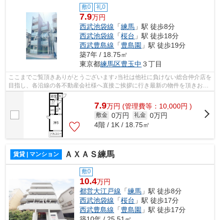
敷0
礼0
7.9
万円
西武池袋線
「
練馬
」駅 徒歩8分
西武池袋線
「
桜台
」駅 徒歩18分
西武豊島線
「
豊島園
」駅 徒歩19分
築7年 / 18.75㎡
東京都
練馬区
豊玉中
３丁目
ここまでご覧頂きありがとうございます♪当社は他社に負けない総合仲介店を
目指し、各沿線の各不動産会社様へ直接ご挨拶に行き最新の物件を頂きお客
様へ提供しております！最新の情報は...
7.9
万
円
(管理費等：10,000円 )
0万円
0万円
敷金
礼金
4階 / 1K / 18.75㎡
ＡＸＡＳ練馬
賃貸 | マンション
敷0
10.4
万円
都営大江戸線
「
練馬
」駅 徒歩8分
西武池袋線
「
桜台
」駅 徒歩17分
西武豊島線
「
豊島園
」駅 徒歩17分
築10年 / 25.51㎡