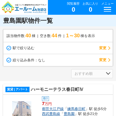
閲覧履歴
お気に入り
メニュー
0
0
豊島園駅物件一覧
40
44
1～30
該当物件数
棟
空き数
件
棟を表示
駅で絞り込む
変更
変更
絞り込み条件：
なし
ハーモニーテラス春日町Ⅳ
賃貸 | アパート
敷0
7
万円
都営大江戸線
「
練馬春日町
」駅 徒歩5分
西武豊島線
「
豊島園
」駅 徒歩21分