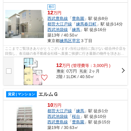
敷0
12
万円
西武豊島線
「
豊島園
」駅 徒歩8分
都営大江戸線
「
練馬春日町
」駅 徒歩14分
西武池袋線
「
練馬
」駅 徒歩16分
築13年 / 40.50㎡
東京都
練馬区
早宮
３丁目
ここまでご覧頂きありがとうございます♪当社は他社に負けない総合仲介店を
目指し、各沿線の各不動産会社様へ直接ご挨拶に行き最新の物件を頂きお客
様へ提供しております！最新の情報は...
12
万
円
(管理費等：3,000円 )
0万円
2ヶ月
敷金
礼金
2階 / 1LDK / 40.50㎡
エルムＧ
賃貸 | マンション
10
万円
都営大江戸線
「
練馬
」駅 徒歩1分
西武池袋線
「
桜台
」駅 徒歩10分
西武豊島線
「
豊島園
」駅 徒歩15分
築19年 / 30.63㎡