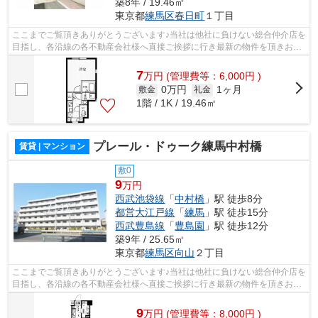
築8年 / 19.46㎡
東京都
練馬区
春日町
１丁目
ここまでご覧頂きありがとうございます♪当社は他社に負けない総合仲介店を
目指し、各沿線の各不動産会社様へ直接ご挨拶に行き最新の物件を頂きお客
様へ提供しております！最新の情報は...
7
万
円
(管理費等：6,000円 )
0万円
1ヶ月
敷金
礼金
1階 / 1K / 19.46㎡
プレール・ドゥーク練馬中村橋
賃貸 | マンション
敷0
9
万円
西武池袋線
「
中村橋
」駅 徒歩8分
都営大江戸線
「
練馬
」駅 徒歩15分
西武豊島線
「
豊島園
」駅 徒歩12分
築9年 / 25.65㎡
東京都
練馬区
向山
２丁目
ここまでご覧頂きありがとうございます♪当社は他社に負けない総合仲介店を
目指し、各沿線の各不動産会社様へ直接ご挨拶に行き最新の物件を頂きお客
様へ提供しております！最新の情報は...
9
万
円
(管理費等：8,000円 )