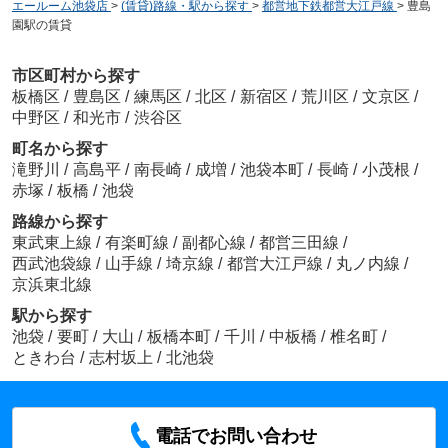
エールーム池袋店
>
(賃貸)路線・駅から探す
>
都営地下鉄都営大江戸線
>
豊島
園駅の賃貸
市区町村から探す
板橋区
/
豊島区
/
練馬区
/
北区
/
新宿区
/
荒川区
/
文京区
/
中野区
/
和光市
/
渋谷区
町名から探す
滝野川
/
高島平
/
南長崎
/
成増
/
池袋本町
/
長崎
/
小茂根
/
赤塚
/
板橋
/
池袋
路線から探す
東武東上線
/
有楽町線
/
副都心線
/
都営三田線
/
西武池袋線
/
山手線
/
埼京線
/
都営大江戸線
/
丸ノ内線
/
京浜東北線
駅から探す
池袋
/
要町
/
大山
/
板橋本町
/
千川
/
中板橋
/
椎名町
/
ときわ台
/
志村坂上
/
北池袋
電話でお問い合わせ