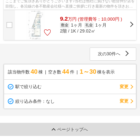
ここまでご覧頂きありがとうございます♪当社は他社に負けない総合仲介店を
目指し、各沿線の各不動産会社様へ直接ご挨拶に行き最新の物件を頂きお客
様へ提供しております！最新の情報は...
9.2
万
円
(管理費等：10,000円 )
1ヶ月
1ヶ月
敷金
礼金
2階 / 1K / 29.02㎡
次の30件へ
40
44
1～30
該当物件数
棟
空き数
件
棟を表示
駅で絞り込む
変更
変更
絞り込み条件：
なし
ページトップへ