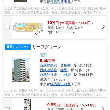
東京都
練馬区
豊玉北
５丁目
ここまでご覧頂きありがとうございます♪当社は他社に負けない総合仲介店を
目指し、各沿線の各不動産会社様へ直接ご挨拶に行き最新の物件を頂きお客
様へ提供しております！最新の情報は...
10
万
円
(管理費等：7,000円 )
1ヶ月
1ヶ月
敷金
礼金
7階 / 1K / 30.63㎡
リーフグリーン
賃貸 | マンション
敷0
9.55
万円
西武豊島線
「
豊島園
」駅 徒歩13分
西武池袋線
「
練馬
」駅 徒歩11分
西武池袋線
「
中村橋
」駅 徒歩11分
築15年 / 27.60㎡
東京都
練馬区
中村北
１丁目
ここまでご覧頂きありがとうございます♪当社は他社に負けない総合仲介店を
目指し、各沿線の各不動産会社様へ直接ご挨拶に行き最新の物件を頂きお客
様へ提供しております！最新の情報は...
9.55
万
円
(管理費等：5,500円 )
0万円
1ヶ月
敷金
礼金