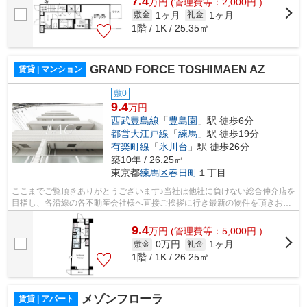
7.4
万
円
(管理費等：2,000円 )
1ヶ月
1ヶ月
敷金
礼金
1階 / 1K / 25.35㎡
GRAND FORCE TOSHIMAEN AZ
賃貸 | マンション
敷0
9.4
万円
西武豊島線
「
豊島園
」駅 徒歩6分
都営大江戸線
「
練馬
」駅 徒歩19分
有楽町線
「
氷川台
」駅 徒歩26分
築10年 / 26.25㎡
東京都
練馬区
春日町
１丁目
ここまでご覧頂きありがとうございます♪当社は他社に負けない総合仲介店を
目指し、各沿線の各不動産会社様へ直接ご挨拶に行き最新の物件を頂きお客
様へ提供しております！最新の情報は...
9.4
万
円
(管理費等：5,000円 )
0万円
1ヶ月
敷金
礼金
1階 / 1K / 26.25㎡
メゾンフローラ
賃貸 | アパート