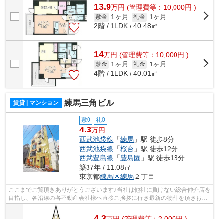
13.9
万
円
(管理費等：10,000円 )
1ヶ月
1ヶ月
敷金
礼金
2階 / 1LDK / 40.48㎡
14
万
円
(管理費等：10,000円 )
1ヶ月
1ヶ月
敷金
礼金
4階 / 1LDK / 40.01㎡
練馬三角ビル
賃貸 | マンション
敷0
礼0
4.3
万円
西武池袋線
「
練馬
」駅 徒歩8分
西武池袋線
「
桜台
」駅 徒歩12分
西武豊島線
「
豊島園
」駅 徒歩13分
築37年 / 11.08㎡
東京都
練馬区
練馬
２丁目
ここまでご覧頂きありがとうございます♪当社は他社に負けない総合仲介店を
目指し、各沿線の各不動産会社様へ直接ご挨拶に行き最新の物件を頂きお客
様へ提供しております！最新の情報は...
4.3
万
円
(管理費等：2,000円 )