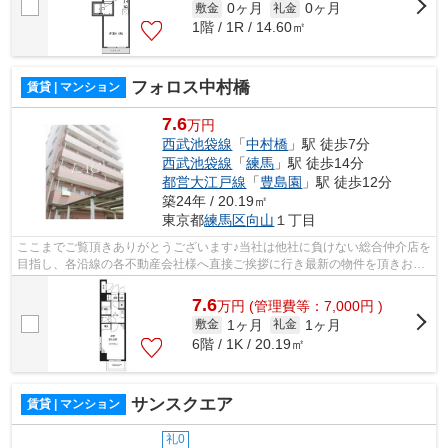
0ヶ月
0ヶ月
敷金
礼金
1階 / 1R / 14.60㎡
フォロス中村橋
賃貸 | マンション
7.6
万円
西武池袋線
「
中村橋
」駅 徒歩7分
西武池袋線
「
練馬
」駅 徒歩14分
都営大江戸線
「
豊島園
」駅 徒歩12分
築24年 / 20.19㎡
東京都
練馬区
向山
１丁目
ここまでご覧頂きありがとうございます♪当社は他社に負けない総合仲介店を
目指し、各沿線の各不動産会社様へ直接ご挨拶に行き最新の物件を頂きお客
様へ提供しております！最新の情報は...
7.6
万
円
(管理費等：7,000円 )
1ヶ月
1ヶ月
敷金
礼金
6階 / 1K / 20.19㎡
サンスクエア
賃貸 | マンション
礼0