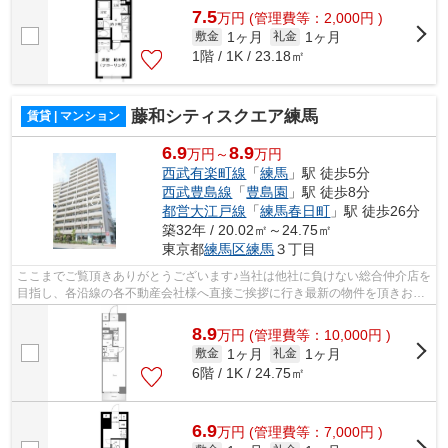
7.5
万
円
(管理費等：2,000円 )
1ヶ月
1ヶ月
敷金
礼金
1階 / 1K / 23.18㎡
藤和シティスクエア練馬
賃貸 | マンション
6.9
8.9
万円～
万円
西武有楽町線
「
練馬
」駅 徒歩5分
西武豊島線
「
豊島園
」駅 徒歩8分
都営大江戸線
「
練馬春日町
」駅 徒歩26分
築32年 / 20.02㎡～24.75㎡
東京都
練馬区
練馬
３丁目
ここまでご覧頂きありがとうございます♪当社は他社に負けない総合仲介店を
目指し、各沿線の各不動産会社様へ直接ご挨拶に行き最新の物件を頂きお客
様へ提供しております！最新の情報は...
8.9
万
円
(管理費等：10,000円 )
1ヶ月
1ヶ月
敷金
礼金
6階 / 1K / 24.75㎡
6.9
万
円
(管理費等：7,000円 )