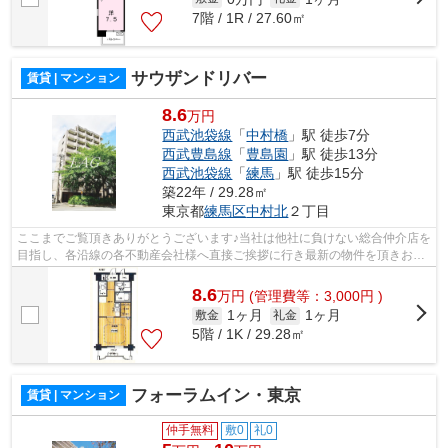
7階 / 1R / 27.60㎡
サウザンドリバー
賃貸 | マンション
8.6
万円
西武池袋線
「
中村橋
」駅 徒歩7分
西武豊島線
「
豊島園
」駅 徒歩13分
西武池袋線
「
練馬
」駅 徒歩15分
築22年 / 29.28㎡
東京都
練馬区
中村北
２丁目
ここまでご覧頂きありがとうございます♪当社は他社に負けない総合仲介店を
目指し、各沿線の各不動産会社様へ直接ご挨拶に行き最新の物件を頂きお客
様へ提供しております！最新の情報は...
8.6
万
円
(管理費等：3,000円 )
1ヶ月
1ヶ月
敷金
礼金
5階 / 1K / 29.28㎡
フォーラムイン・東京
賃貸 | マンション
仲手無料
敷0
礼0