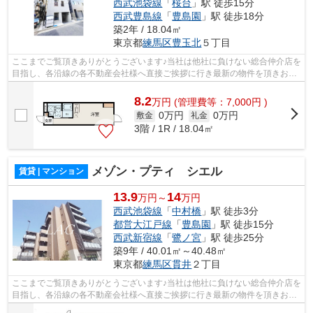
西武池袋線
「
桜台
」駅 徒歩15分
西武豊島線
「
豊島園
」駅 徒歩18分
築2年 / 18.04㎡
東京都
練馬区
豊玉北
５丁目
ここまでご覧頂きありがとうございます♪当社は他社に負けない総合仲介店を
目指し、各沿線の各不動産会社様へ直接ご挨拶に行き最新の物件を頂きお客
様へ提供しております！最新の情報は...
8.2
万
円
(管理費等：7,000円 )
0万円
0万円
敷金
礼金
3階 / 1R / 18.04㎡
メゾン・プティ シエル
賃貸 | マンション
13.9
14
万円～
万円
西武池袋線
「
中村橋
」駅 徒歩3分
都営大江戸線
「
豊島園
」駅 徒歩15分
西武新宿線
「
鷺ノ宮
」駅 徒歩25分
築9年 / 40.01㎡～40.48㎡
東京都
練馬区
貫井
２丁目
ここまでご覧頂きありがとうございます♪当社は他社に負けない総合仲介店を
目指し、各沿線の各不動産会社様へ直接ご挨拶に行き最新の物件を頂きお客
様へ提供しております！最新の情報は...