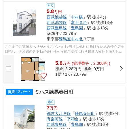
礼0
5.8
万円
西武池袋線
「
中村橋
」駅 徒歩4分
西武池袋線
「
富士見台
」駅 徒歩13分
西武豊島線
「
豊島園
」駅 徒歩18分
築26年 / 23.79㎡
東京都
練馬区
中村北
３丁目
ここまでご覧頂きありがとうございます♪当社は他社に負けない総合仲介店を
目指し、各沿線の各不動産会社様へ直接ご挨拶に行き最新の物件を頂きお客
様へ提供しております！最新の情報は...
5.8
万
円
(管理費等：2,000円 )
5.28万円
0万円
敷金
礼金
1階 / 1K / 23.79㎡
ミハス練馬春日町
賃貸 | アパート
敷0
7
万円
都営大江戸線
「
練馬春日町
」駅 徒歩9分
有楽町線
「
平和台
」駅 徒歩15分
西武豊島線
「
豊島園
」駅 徒歩16分