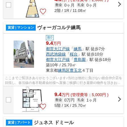
0ヶ月
0ヶ月
敷金
礼金
2階 / 1R / 11.08㎡
ヴォーガコルテ練馬
賃貸 | マンション
敷0
9.4
万円
都営大江戸線
「
練馬
」駅 徒歩7分
西武池袋線
「
桜台
」駅 徒歩10分
都営大江戸線
「
豊島園
」駅 徒歩18分
築10年 / 25.70㎡
東京都
練馬区
豊玉北
４丁目
ここまでご覧頂きありがとうございます♪当社は他社に負けない総合仲介店を
目指し、各沿線の各不動産会社様へ直接ご挨拶に行き最新の物件を頂きお客
様へ提供しております！最新の情報は...
9.4
万
円
(管理費等：5,000円 )
0万円
1ヶ月
敷金
礼金
5階 / 1K / 25.70㎡
ジュネス ドミール
賃貸 | アパート