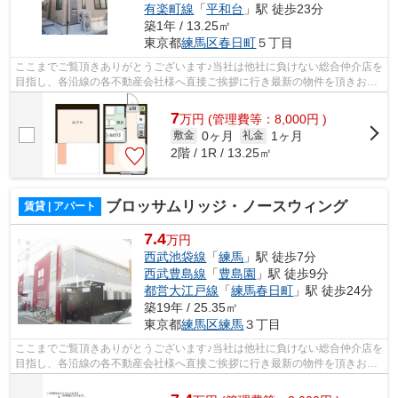
有楽町線
「
平和台
」駅 徒歩23分
築1年 / 13.25㎡
東京都
練馬区
春日町
５丁目
ここまでご覧頂きありがとうございます♪当社は他社に負けない総合仲介店を
目指し、各沿線の各不動産会社様へ直接ご挨拶に行き最新の物件を頂きお客
様へ提供しております！最新の情報は...
7
万
円
(管理費等：8,000円 )
0ヶ月
1ヶ月
敷金
礼金
2階 / 1R / 13.25㎡
ブロッサムリッジ・ノースウィング
賃貸 | アパート
7.4
万円
西武池袋線
「
練馬
」駅 徒歩7分
西武豊島線
「
豊島園
」駅 徒歩9分
都営大江戸線
「
練馬春日町
」駅 徒歩24分
築19年 / 25.35㎡
東京都
練馬区
練馬
３丁目
ここまでご覧頂きありがとうございます♪当社は他社に負けない総合仲介店を
目指し、各沿線の各不動産会社様へ直接ご挨拶に行き最新の物件を頂きお客
様へ提供しております！最新の情報は...