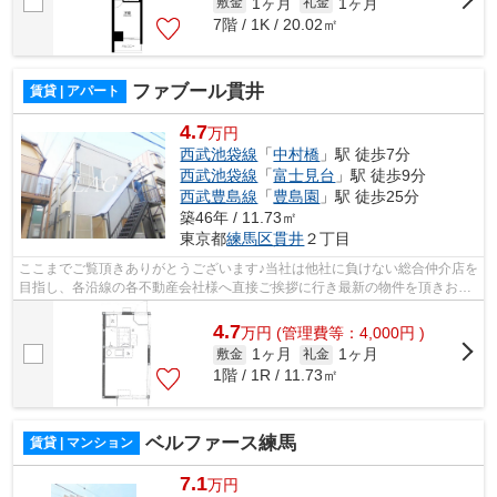
1ヶ月
1ヶ月
敷金
礼金
7階 / 1K / 20.02㎡
ファブール貫井
賃貸 | アパート
4.7
万円
西武池袋線
「
中村橋
」駅 徒歩7分
西武池袋線
「
富士見台
」駅 徒歩9分
西武豊島線
「
豊島園
」駅 徒歩25分
築46年 / 11.73㎡
東京都
練馬区
貫井
２丁目
ここまでご覧頂きありがとうございます♪当社は他社に負けない総合仲介店を
目指し、各沿線の各不動産会社様へ直接ご挨拶に行き最新の物件を頂きお客
様へ提供しております！最新の情報は...
4.7
万
円
(管理費等：4,000円 )
1ヶ月
1ヶ月
敷金
礼金
1階 / 1R / 11.73㎡
ベルファース練馬
賃貸 | マンション
7.1
万円