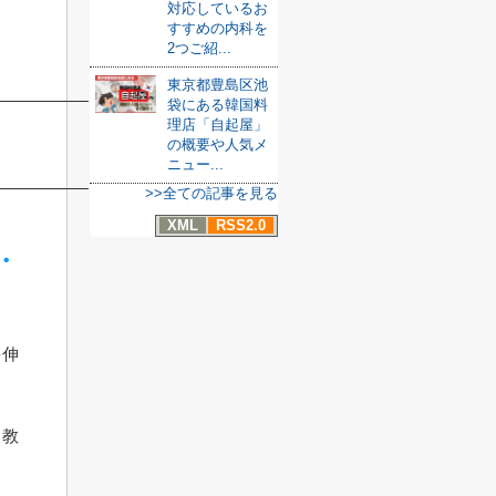
対応しているお
すすめの内科を
2つご紹...
東京都豊島区池
袋にある韓国料
理店「自起屋」
の概要や人気メ
ニュー...
>>全ての記事を見る
XML
RSS2.0
・
を伸
り教