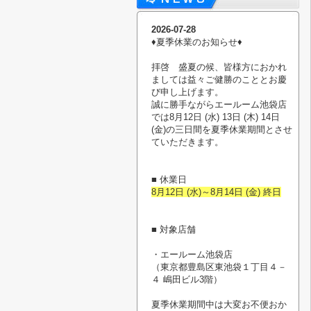
2026-07-28
♦︎夏季休業のお知らせ♦︎
拝啓 盛夏の候、皆様方におかれ
ましては益々ご健勝のこととお慶
び申し上げます。
誠に勝手ながらエールーム池袋店
では8月12日 (水) 13日 (木) 14日
(金)の三日間を夏季休業期間とさせ
ていただきます。
■ 休業日
8月12日 (水)～8月14日 (金) 終日
■ 対象店舗
・エールーム池袋店
（東京都豊島区東池袋１丁目４－
４ 嶋田ビル3階）
夏季休業期間中は大変お不便おか