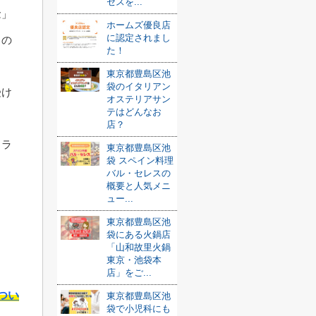
セスを...
念」
ホームズ優良店
に認定されまし
りの
た！
東京都豊島区池
袋のイタリアン
受け
オステリアサン
テはどんなお
店？
ャラ
東京都豊島区池
袋 スペイン料理
バル・セレスの
概要と人気メニ
ュー...
東京都豊島区池
袋にある火鍋店
「山和故里火鍋
東京・池袋本
店」をご...
つい
東京都豊島区池
袋で小児科にも