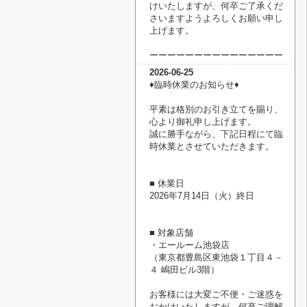
けいたしますが、何卒ご了承くだ
さいますようよろしくお願い申し
上げます。
ーーーーーーーーーーーーーーー
2026-06-25
♦臨時休業のお知らせ♦
平素は格別のお引き立てを賜り、
心より御礼申し上げます。
誠に勝手ながら、下記日程にて臨
時休業とさせていただきます。
■ 休業日
2026年7月14日（火）終日
■ 対象店舗
・エールーム池袋店
（東京都豊島区東池袋１丁目４－
４ 嶋田ビル3階）
お客様には大変ご不便・ご迷惑を
おかけいたしますが、何卒ご理解