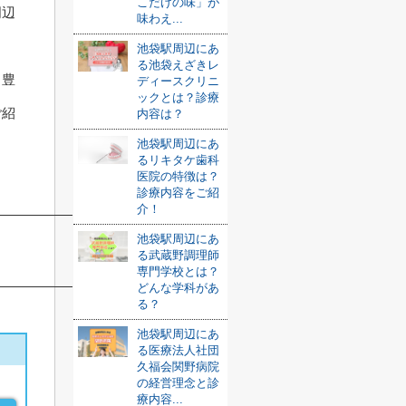
こだけの味」が
周辺
味わえ...
池袋駅周辺にあ
る池袋えざきレ
、豊
ディースクリニ
ックとは？診療
ご紹
内容は？
池袋駅周辺にあ
るリキタケ歯科
医院の特徴は？
診療内容をご紹
介！
池袋駅周辺にあ
る武蔵野調理師
専門学校とは？
どんな学科があ
る？
池袋駅周辺にあ
る医療法人社団
久福会関野病院
の経営理念と診
療内容...