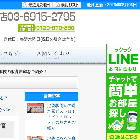
最終更新：2026年08月06日
00 定休日：毎週水曜日(祝日の場合は営業)
学校の教育内容をご紹介！
最新記事
る？
池袋駅周辺の隠
へ ≫
れ家ビストロ！
「ビストロ マ
メ」の魅力をご
教育
紹介！
池袋にある保育