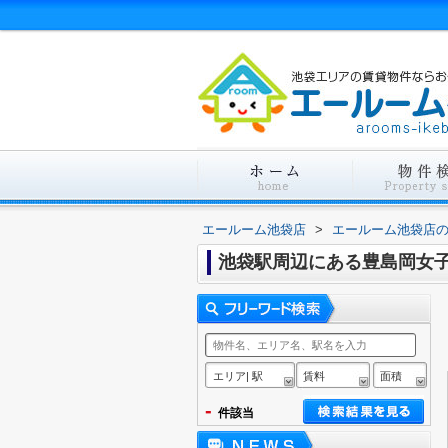
エールーム池袋店
>
エールーム池袋店
池袋駅周辺にある豊島岡女
エリア| 駅
賃料
面積
-
件該当