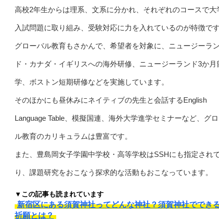
高校2年生からは理系、文系に分かれ、それぞれのコースで大
入試問題に取り組み、受験対応に力を入れているのが特徴で
グローバル教育もさかんで、希望者を対象に、ニュージーラ
ド・カナダ・イギリスへの海外研修、ニュージーランド3か月
学、ボストン短期研修などを実施しています。
そのほかにも昼休みにネイティブの先生と会話するEnglish
Language Table、模擬国連、海外大学進学セミナーなど、グ
ル教育のカリキュラムは豊富です。
また、豊島岡女子学園中学校・高等学校はSSHにも指定され
り、課題研究をおこなう探求的な活動もおこなっています。
▼この記事も読まれています
新宿区にある須賀神社ってどんな神社？須賀神社ででき
祈願とは？