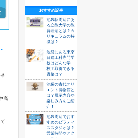
おすすめ記事
せ
池袋駅周辺にあ
る立教大学の教
育理念とは？カ
リキュラムの特
徴は？
・
池袋にある東京
日建工科専門学
校はどんな学
校？取得できる
資格は？
沿革
池袋の古代オリ
エント博物館と
は？展示内容や
中高
楽しみ方をご紹
介！
池袋周辺でおす
して
すめのピラティ
ススタジオは？
営業時間やアク