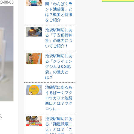
23-08-03
園「わんぱくラ
ンド池袋園」と
は？概要と特徴
をご紹介
池袋駅周辺にあ
る「子安稲荷神
社」の魅力につ
いてご紹介！
池袋駅周辺にあ
る「クライミン
グジム J＆S池
袋」の魅力と
は？
池袋駅にあるあ
うるぱーくフク
ロウカフェ池袋
西口とは？フク
ロウに...
が、
池袋駅周辺にあ
る「麺屋武蔵二
天」とは？「こ