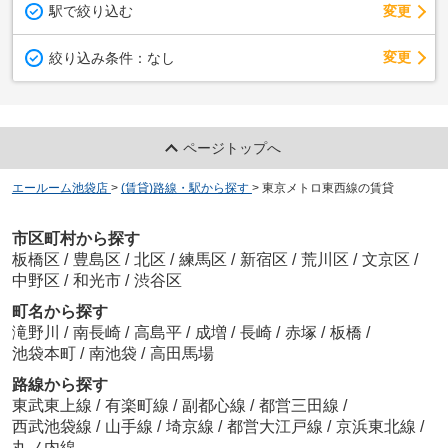
駅で絞り込む
変更
変更
絞り込み条件：
なし
ページトップへ
エールーム池袋店
>
(賃貸)路線・駅から探す
>
東京メトロ東西線の賃貸
市区町村から探す
板橋区
/
豊島区
/
北区
/
練馬区
/
新宿区
/
荒川区
/
文京区
/
中野区
/
和光市
/
渋谷区
町名から探す
滝野川
/
南長崎
/
高島平
/
成増
/
長崎
/
赤塚
/
板橋
/
池袋本町
/
南池袋
/
高田馬場
路線から探す
東武東上線
/
有楽町線
/
副都心線
/
都営三田線
/
西武池袋線
/
山手線
/
埼京線
/
都営大江戸線
/
京浜東北線
/
丸ノ内線