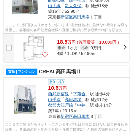
山手線
「
新大久保
」駅 徒歩18分
築16年 / 52.90㎡
東京都
新宿区
高田馬場
１丁目
ここまでご覧頂きありがとうございます♪当社は他社に負けない総合仲介店を
目指し、各沿線の各不動産会社様へ直接ご挨拶に行き最新の物件を頂きお客
様へ提供しております！最新の情報は...
18.5
万
円
(管理費等：10,000円 )
1ヶ月
0万円
敷金
礼金
4階 / 1LDK / 52.90㎡
CREAL高田馬場Ⅱ
賃貸 | マンション
敷0
礼0
10.6
万円
西武新宿線
「
下落合
」駅 徒歩4分
山手線
「
高田馬場
」駅 徒歩12分
都営大江戸線
「
中井
」駅 徒歩14分
築7年 / 23.15㎡
東京都
新宿区
高田馬場
３丁目
ここまでご覧頂きありがとうございます♪当社は他社に負けない総合仲介店を
目指し、各沿線の各不動産会社様へ直接ご挨拶に行き最新の物件を頂きお客