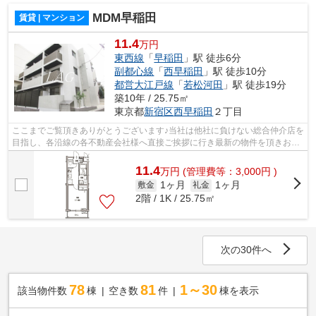
MDM早稲田
賃貸 | マンション
11.4
万円
東西線
「
早稲田
」駅 徒歩6分
副都心線
「
西早稲田
」駅 徒歩10分
都営大江戸線
「
若松河田
」駅 徒歩19分
築10年 / 25.75㎡
東京都
新宿区
西早稲田
２丁目
ここまでご覧頂きありがとうございます♪当社は他社に負けない総合仲介店を
目指し、各沿線の各不動産会社様へ直接ご挨拶に行き最新の物件を頂きお客
様へ提供しております！最新の情報は...
11.4
万
円
(管理費等：3,000円 )
1ヶ月
1ヶ月
敷金
礼金
2階 / 1K / 25.75㎡
次の30件へ
78
81
1～30
該当物件数
棟
空き数
件
棟を表示