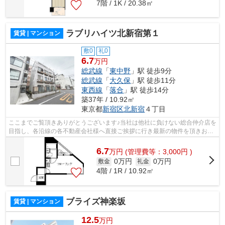
7階 / 1K / 20.38㎡
ラブリハイツ北新宿第１
賃貸 | マンション
敷0
礼0
6.7
万円
総武線
「
東中野
」駅 徒歩9分
総武線
「
大久保
」駅 徒歩11分
東西線
「
落合
」駅 徒歩14分
築37年 / 10.92㎡
東京都
新宿区
北新宿
４丁目
ここまでご覧頂きありがとうございます♪当社は他社に負けない総合仲介店を
目指し、各沿線の各不動産会社様へ直接ご挨拶に行き最新の物件を頂きお客
様へ提供しております！最新の情報は...
6.7
万
円
(管理費等：3,000円 )
0万円
0万円
敷金
礼金
4階 / 1R / 10.92㎡
ブライズ神楽坂
賃貸 | マンション
12.5
万円