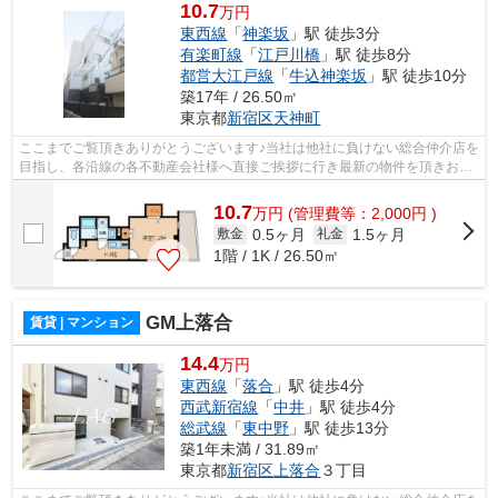
10.7
万円
東西線
「
神楽坂
」駅 徒歩3分
有楽町線
「
江戸川橋
」駅 徒歩8分
都営大江戸線
「
牛込神楽坂
」駅 徒歩10分
築17年 / 26.50㎡
東京都
新宿区
天神町
ここまでご覧頂きありがとうございます♪当社は他社に負けない総合仲介店を
目指し、各沿線の各不動産会社様へ直接ご挨拶に行き最新の物件を頂きお客
様へ提供しております！最新の情報は...
10.7
万
円
(管理費等：2,000円 )
0.5ヶ月
1.5ヶ月
敷金
礼金
1階 / 1K / 26.50㎡
GM上落合
賃貸 | マンション
14.4
万円
東西線
「
落合
」駅 徒歩4分
西武新宿線
「
中井
」駅 徒歩4分
総武線
「
東中野
」駅 徒歩13分
築1年未満 / 31.89㎡
東京都
新宿区
上落合
３丁目