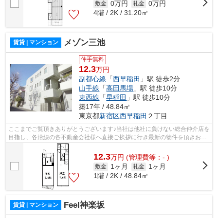
0万円
0万円
敷金
礼金
4階 / 2K / 31.20㎡
メゾン三池
賃貸 | マンション
仲手無料
12.3
万円
副都心線
「
西早稲田
」駅 徒歩2分
山手線
「
高田馬場
」駅 徒歩10分
東西線
「
早稲田
」駅 徒歩10分
築17年 / 48.84㎡
東京都
新宿区
西早稲田
２丁目
ここまでご覧頂きありがとうございます♪当社は他社に負けない総合仲介店を
目指し、各沿線の各不動産会社様へ直接ご挨拶に行き最新の物件を頂きお客
様へ提供しております！最新の情報は...
12.3
万
円
(管理費等：- )
1ヶ月
1ヶ月
敷金
礼金
1階 / 2K / 48.84㎡
Feel神楽坂
賃貸 | マンション