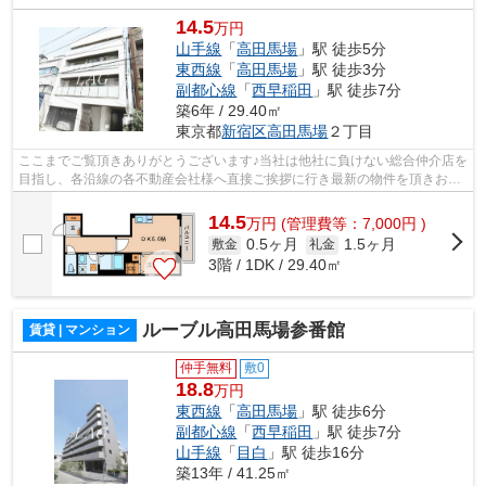
14.5
万円
山手線
「
高田馬場
」駅 徒歩5分
東西線
「
高田馬場
」駅 徒歩3分
副都心線
「
西早稲田
」駅 徒歩7分
築6年 / 29.40㎡
東京都
新宿区
高田馬場
２丁目
ここまでご覧頂きありがとうございます♪当社は他社に負けない総合仲介店を
目指し、各沿線の各不動産会社様へ直接ご挨拶に行き最新の物件を頂きお客
様へ提供しております！最新の情報は...
14.5
万
円
(管理費等：7,000円 )
0.5ヶ月
1.5ヶ月
敷金
礼金
3階 / 1DK / 29.40㎡
ルーブル高田馬場参番館
賃貸 | マンション
仲手無料
敷0
18.8
万円
東西線
「
高田馬場
」駅 徒歩6分
副都心線
「
西早稲田
」駅 徒歩7分
山手線
「
目白
」駅 徒歩16分
築13年 / 41.25㎡