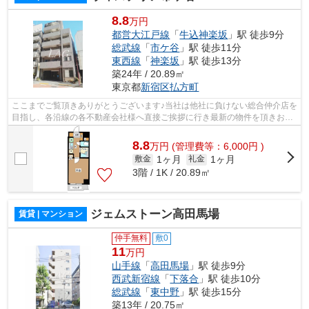
8.8
万円
都営大江戸線
「
牛込神楽坂
」駅 徒歩9分
総武線
「
市ケ谷
」駅 徒歩11分
東西線
「
神楽坂
」駅 徒歩13分
築24年 / 20.89㎡
東京都
新宿区
払方町
ここまでご覧頂きありがとうございます♪当社は他社に負けない総合仲介店を
目指し、各沿線の各不動産会社様へ直接ご挨拶に行き最新の物件を頂きお客
様へ提供しております！最新の情報は...
8.8
万
円
(管理費等：6,000円 )
1ヶ月
1ヶ月
敷金
礼金
3階 / 1K / 20.89㎡
ジェムストーン高田馬場
賃貸 | マンション
仲手無料
敷0
11
万円
山手線
「
高田馬場
」駅 徒歩9分
西武新宿線
「
下落合
」駅 徒歩10分
総武線
「
東中野
」駅 徒歩15分
築13年 / 20.75㎡