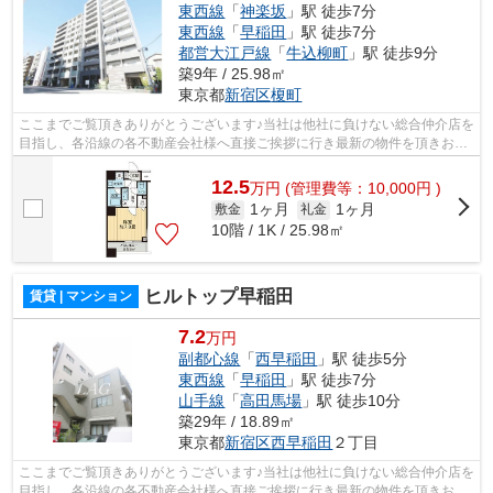
東西線
「
神楽坂
」駅 徒歩7分
東西線
「
早稲田
」駅 徒歩7分
都営大江戸線
「
牛込柳町
」駅 徒歩9分
築9年 / 25.98㎡
東京都
新宿区
榎町
ここまでご覧頂きありがとうございます♪当社は他社に負けない総合仲介店を
目指し、各沿線の各不動産会社様へ直接ご挨拶に行き最新の物件を頂きお客
様へ提供しております！最新の情報は...
12.5
万
円
(管理費等：10,000円 )
1ヶ月
1ヶ月
敷金
礼金
10階 / 1K / 25.98㎡
ヒルトップ早稲田
賃貸 | マンション
7.2
万円
副都心線
「
西早稲田
」駅 徒歩5分
東西線
「
早稲田
」駅 徒歩7分
山手線
「
高田馬場
」駅 徒歩10分
築29年 / 18.89㎡
東京都
新宿区
西早稲田
２丁目
ここまでご覧頂きありがとうございます♪当社は他社に負けない総合仲介店を
目指し、各沿線の各不動産会社様へ直接ご挨拶に行き最新の物件を頂きお客