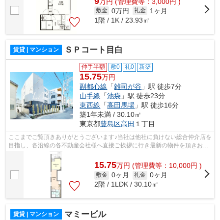
9
万
円
(管理費等：3,000円 )
0万円
1ヶ月
敷金
礼金
1階 / 1K / 23.93㎡
ＳＰコート目白
賃貸 | マンション
仲手半額
敷0
礼0
新築
15.75
万円
副都心線
「
雑司が谷
」駅 徒歩7分
山手線
「
池袋
」駅 徒歩23分
東西線
「
高田馬場
」駅 徒歩16分
築1年未満 / 30.10㎡
東京都
豊島区
高田
１丁目
ここまでご覧頂きありがとうございます♪当社は他社に負けない総合仲介店を
目指し、各沿線の各不動産会社様へ直接ご挨拶に行き最新の物件を頂きお客
様へ提供しております！最新の情報は...
15.75
万
円
(管理費等：10,000円 )
0ヶ月
0ヶ月
敷金
礼金
2階 / 1LDK / 30.10㎡
マミービル
賃貸 | マンション