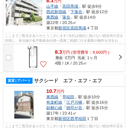
8.3
万円
山手線
「
高田馬場
」駅 徒歩9分
西武新宿線
「
下落合
」駅 徒歩12分
東西線
「
落合
」駅 徒歩14分
築22年 / 20.25㎡
東京都
新宿区
高田馬場
４丁目
ここまでご覧頂きありがとうございます♪当社は他社に負けない総合仲介店を
目指し、各沿線の各不動産会社様へ直接ご挨拶に行き最新の物件を頂きお客
様へ提供しております！最新の情報は...
8.3
万
円
(管理費等：9,600円 )
0万円
1ヶ月
敷金
礼金
4階 / 1K / 20.25㎡
サクシード エフ・エフ・エフ
賃貸 | アパート
10.7
万円
東西線
「
早稲田
」駅 徒歩10分
有楽町線
「
江戸川橋
」駅 徒歩16分
副都心線
「
雑司が谷
」駅 徒歩15分
築17年 / 23.41㎡
東京都
新宿区
西早稲田
１丁目
ここまでご覧頂きありがとうございます♪当社は他社に負けない総合仲介店を