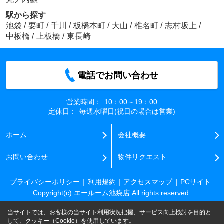
駅から探す
池袋
/
要町
/
千川
/
板橋本町
/
大山
/
椎名町
/
志村坂上
/
中板橋
/
上板橋
/
東長崎
電話でお問い合わせ
営業時間：
10：00～19：00
定休日：
毎週水曜日(祝日の場合は営業)
ホーム
会社概要
お問い合わせ
物件リクエスト
プライバシーポリシー
利用規約
アクセスマップ
PCサイト
Copyright(c) エールーム池袋店 All rights reserved.
当サイトでは、お客様の当サイト利用状況把握、サービス向上検討を目的と
して、クッキー（Cookie）を使用しています。