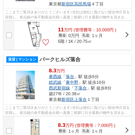
東京都
新宿区
高田馬場
４丁目
ここまでご覧頂きありがとうございます♪当社は他社に負けない総合仲介店を
目指し、各沿線の各不動産会社様へ直接ご挨拶に行き最新の物件を頂きお客
様へ提供しております！最新の情報は...
11
万
円
(管理費等：10,000円 )
0万円
1ヶ月
敷金
礼金
5階 / 1K / 20.75㎡
パークヒルズ落合
賃貸 | マンション
8.3
万円
東西線
「
落合
」駅 徒歩5分
総武線
「
東中野
」駅 徒歩10分
西武新宿線
「
下落合
」駅 徒歩8分
築27年 / 20.38㎡
東京都
新宿区
上落合
１丁目
ここまでご覧頂きありがとうございます♪当社は他社に負けない総合仲介店を
目指し、各沿線の各不動産会社様へ直接ご挨拶に行き最新の物件を頂きお客
様へ提供しております！最新の情報は...
8.3
万
円
(管理費等：7,000円 )
1ヶ月
1ヶ月
敷金
礼金