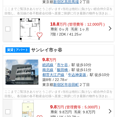
東京都
新宿区
高田馬場
２丁目
ここまでご覧頂きありがとうございます♪当社は他社に負けない総合仲介店を
目指し、各沿線の各不動産会社様へ直接ご挨拶に行き最新の物件を頂きお客
様へ提供しております！最新の情報は...
18.8
万
円
(管理費等：12,000円 )
0ヶ月
1ヶ月
敷金
礼金
7階 / 2DK / 41.25㎡
サンレイ市ヶ谷
賃貸 | アパート
9.8
万円
総武線
「
市ケ谷
」駅 徒歩10分
南北線
「
飯田橋
」駅 徒歩11分
都営大江戸線
「
牛込神楽坂
」駅 徒歩10分
築8年 / 22.78㎡
東京都
新宿区
市谷田町
２丁目
ここまでご覧頂きありがとうございます♪当社は他社に負けない総合仲介店を
目指し、各沿線の各不動産会社様へ直接ご挨拶に行き最新の物件を頂きお客
様へ提供しております！最新の情報は...
9.8
万
円
(管理費等：5,000円 )
9.8万円
9.8万円
敷金
礼金
3階 / 1K / 22.78㎡