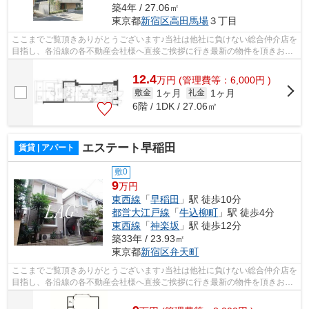
築4年 / 27.06㎡
東京都
新宿区
高田馬場
３丁目
ここまでご覧頂きありがとうございます♪当社は他社に負けない総合仲介店を
目指し、各沿線の各不動産会社様へ直接ご挨拶に行き最新の物件を頂きお客
様へ提供しております！最新の情報は...
12.4
万
円
(管理費等：6,000円 )
1ヶ月
1ヶ月
敷金
礼金
6階 / 1DK / 27.06㎡
エステート早稲田
賃貸 | アパート
敷0
9
万円
東西線
「
早稲田
」駅 徒歩10分
都営大江戸線
「
牛込柳町
」駅 徒歩4分
東西線
「
神楽坂
」駅 徒歩12分
築33年 / 23.93㎡
東京都
新宿区
弁天町
ここまでご覧頂きありがとうございます♪当社は他社に負けない総合仲介店を
目指し、各沿線の各不動産会社様へ直接ご挨拶に行き最新の物件を頂きお客
様へ提供しております！最新の情報は...