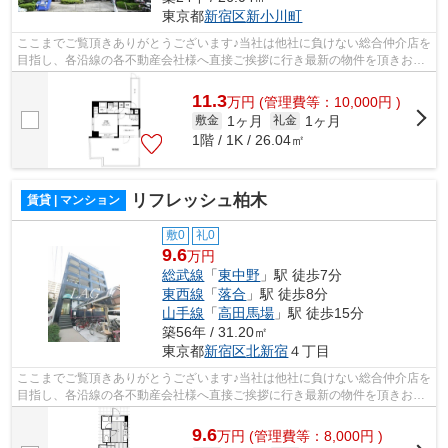
東京都
新宿区
新小川町
ここまでご覧頂きありがとうございます♪当社は他社に負けない総合仲介店を
目指し、各沿線の各不動産会社様へ直接ご挨拶に行き最新の物件を頂きお客
様へ提供しております！最新の情報は...
11.3
万
円
(管理費等：10,000円 )
1ヶ月
1ヶ月
敷金
礼金
1階 / 1K / 26.04㎡
リフレッシュ柏木
賃貸 | マンション
敷0
礼0
9.6
万円
総武線
「
東中野
」駅 徒歩7分
東西線
「
落合
」駅 徒歩8分
山手線
「
高田馬場
」駅 徒歩15分
築56年 / 31.20㎡
東京都
新宿区
北新宿
４丁目
ここまでご覧頂きありがとうございます♪当社は他社に負けない総合仲介店を
目指し、各沿線の各不動産会社様へ直接ご挨拶に行き最新の物件を頂きお客
様へ提供しております！最新の情報は...
9.6
万
円
(管理費等：8,000円 )