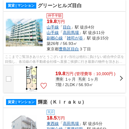
グリーンヒルズ目白
賃貸 | マンション
仲手半額
19.8
万円
山手線
「
目白
」駅 徒歩4分
山手線
「
高田馬場
」駅 徒歩11分
副都心線
「
雑司が谷
」駅 徒歩15分
築26年 / 56.93㎡
東京都
豊島区
目白
３丁目
ここまでご覧頂きありがとうございます♪当社は他社に負けない総合仲介店を
目指し、各沿線の各不動産会社様へ直接ご挨拶に行き最新の物件を頂きお客
様へ提供しております！最新の情報は...
19.8
万
円
(管理費等：10,000円 )
1ヶ月
1ヶ月
敷金
礼金
7階 / 2LDK / 56.93㎡
輝楽（Ｋｉｒａｋｕ）
賃貸 | マンション
礼0
18.5
万円
東西線
「
高田馬場
」駅 徒歩5分
副都心線
「
西早稲田
」駅 徒歩5分