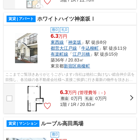
ホワイトハイツ神楽坂Ⅰ
賃貸 | アパート
敷0
礼0
6.3
万円
東西線
「
神楽坂
」駅 徒歩8分
都営大江戸線
「
牛込柳町
」駅 徒歩11分
有楽町線
「
江戸川橋
」駅 徒歩15分
築36年 / 20.83㎡
東京都
新宿区
南榎町
ここまでご覧頂きありがとうございます♪当社は他社に負けない総合仲介店を
目指し、各沿線の各不動産会社様へ直接ご挨拶に行き最新の物件を頂きお客
様へ提供しております！最新の情報は...
6.3
万
円
(管理費等：- )
0万円
0万円
敷金
礼金
1階 / 1R / 20.83㎡
ルーブル高田馬場
賃貸 | マンション
敷0