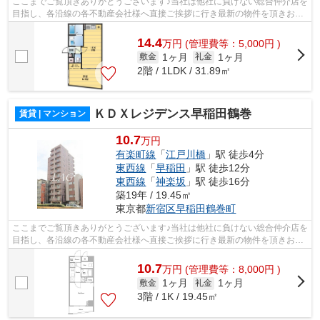
ここまでご覧頂きありがとうございます♪当社は他社に負けない総合仲介店を
目指し、各沿線の各不動産会社様へ直接ご挨拶に行き最新の物件を頂きお客
様へ提供しております！最新の情報は...
14.4
万
円
(管理費等：5,000円 )
1ヶ月
1ヶ月
敷金
礼金
2階 / 1LDK / 31.89㎡
ＫＤＸレジデンス早稲田鶴巻
賃貸 | マンション
10.7
万円
有楽町線
「
江戸川橋
」駅 徒歩4分
東西線
「
早稲田
」駅 徒歩12分
東西線
「
神楽坂
」駅 徒歩16分
築19年 / 19.45㎡
東京都
新宿区
早稲田鶴巻町
ここまでご覧頂きありがとうございます♪当社は他社に負けない総合仲介店を
目指し、各沿線の各不動産会社様へ直接ご挨拶に行き最新の物件を頂きお客
様へ提供しております！最新の情報は...
10.7
万
円
(管理費等：8,000円 )
1ヶ月
1ヶ月
敷金
礼金
3階 / 1K / 19.45㎡