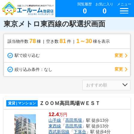
閲覧履歴
お気に入り
メニュー
0
0
東京メトロ東西線の駅選択画面
78
81
1～30
該当物件数
棟
空き数
件
棟を表示
駅で絞り込む
変更
変更
絞り込み条件：
なし
ＺＯＯＭ高田馬場ＷＥＳＴ
賃貸 | マンション
12.4
万円
山手線
「
高田馬場
」駅 徒歩13分
東西線
「
高田馬場
」駅 徒歩13分
西武新宿線
「
下落合
」駅 徒歩4分