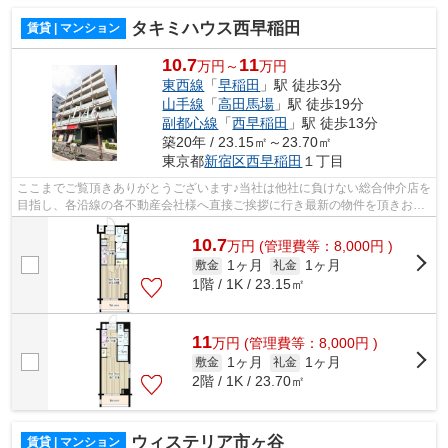
タキミハウス西早稲田
賃貸 | マンション
10.7
11
万円～
万円
東西線
「
早稲田
」駅 徒歩3分
山手線
「
高田馬場
」駅 徒歩19分
副都心線
「
西早稲田
」駅 徒歩13分
築20年 / 23.15㎡～23.70㎡
東京都
新宿区
西早稲田
１丁目
ここまでご覧頂きありがとうございます♪当社は他社に負けない総合仲介店を
目指し、各沿線の各不動産会社様へ直接ご挨拶に行き最新の物件を頂きお客
様へ提供しております！最新の情報は...
10.7
万
円
(管理費等：8,000円 )
1ヶ月
1ヶ月
敷金
礼金
1階 / 1K / 23.15㎡
11
万
円
(管理費等：8,000円 )
1ヶ月
1ヶ月
敷金
礼金
2階 / 1K / 23.70㎡
ウィステリア市ヶ谷
賃貸 | マンション