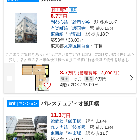
仲手無料
礼0
8.7
万円
副都心線
「
雑司が谷
」駅 徒歩10分
有楽町線
「
護国寺
」駅 徒歩16分
東西線
「
早稲田
」駅 徒歩18分
築53年 / 33.00㎡
東京都
文京区
目白台
１丁目
ここまでご覧頂きありがとうございます♪当社は他社に負けない総合仲介店を
目指し、各沿線の各不動産会社様へ直接ご挨拶に行き最新の物件を頂きお客
様へ提供しております！最新の情報は...
8.7
万
円
(管理費等：3,000円 )
1ヶ月
0万円
敷金
礼金
4階 / 2DK / 33.00㎡
パレステュディオ飯田橋
賃貸 | マンション
11.3
万円
総武線
「
飯田橋
」駅 徒歩6分
丸ノ内線
「
後楽園
」駅 徒歩13分
東西線
「
神楽坂
」駅 徒歩11分
築24年 / 26.04㎡