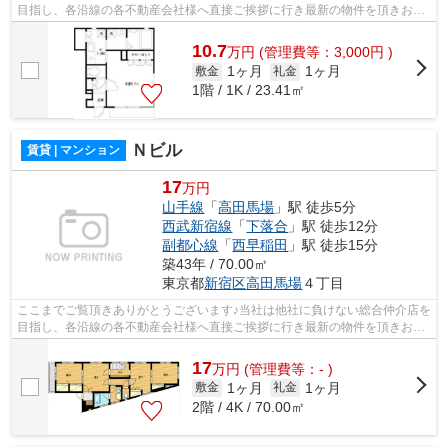
目指し、各沿線の各不動産会社様へ直接ご挨拶に行き最新の物件を頂きお客
様へ提供しております！最新の情報は...
10.7
万
円
(管理費等：3,000円 )
1ヶ月
1ヶ月
敷金
礼金
1階 / 1K / 23.41㎡
Ｎビル
賃貸 | マンション
17
万円
山手線
「
高田馬場
」駅 徒歩5分
西武新宿線
「
下落合
」駅 徒歩12分
副都心線
「
西早稲田
」駅 徒歩15分
築43年 / 70.00㎡
東京都
新宿区
高田馬場
４丁目
ここまでご覧頂きありがとうございます♪当社は他社に負けない総合仲介店を
目指し、各沿線の各不動産会社様へ直接ご挨拶に行き最新の物件を頂きお客
様へ提供しております！最新の情報は...
17
万
円
(管理費等：- )
1ヶ月
1ヶ月
敷金
礼金
2階 / 4K / 70.00㎡