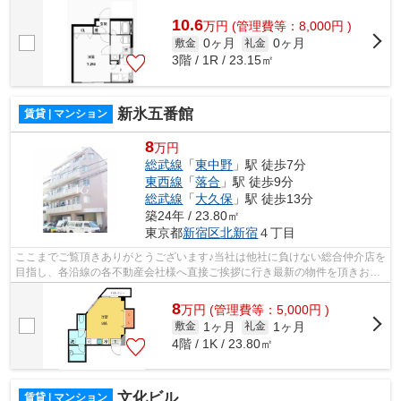
様へ提供しております！最新の情報は...
10.6
万
円
(管理費等：8,000円 )
0ヶ月
0ヶ月
敷金
礼金
3階 / 1R / 23.15㎡
新氷五番館
賃貸 | マンション
8
万円
総武線
「
東中野
」駅 徒歩7分
東西線
「
落合
」駅 徒歩9分
総武線
「
大久保
」駅 徒歩13分
築24年 / 23.80㎡
東京都
新宿区
北新宿
４丁目
ここまでご覧頂きありがとうございます♪当社は他社に負けない総合仲介店を
目指し、各沿線の各不動産会社様へ直接ご挨拶に行き最新の物件を頂きお客
様へ提供しております！最新の情報は...
8
万
円
(管理費等：5,000円 )
1ヶ月
1ヶ月
敷金
礼金
4階 / 1K / 23.80㎡
文化ビル
賃貸 | マンション